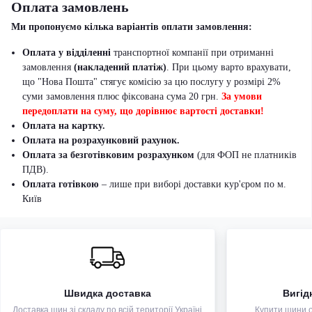
Оплата замовлень
Ми пропонуємо кілька варіантів оплати замовлення:
Оплата у відділенні
транспортної компанії при отриманні
замовлення
(накладений платіж)
. При цьому варто врахувати,
що "Нова Пошта" стягує комісію за цю послугу у розмірі 2%
суми замовлення плюс фіксована сума 20 грн.
За умови
передоплати на суму, що дорівнює вартості доставки!
Оплата на картку.
Оплата на розрахунковий рахунок.
Оплата за безготівковим розрахунком
(для ФОП не платників
ПДВ).
Оплата готівкою
– лише при виборі доставки кур'єром по м.
Київ
Швидка доставка
Вигід
Доставка шин зі складу по всій території Україні
Купити шини оп