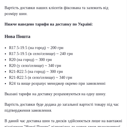
Вартість доставки наших клієнтів фіксована та залежить від
розміру шин.
Нижче наведено тарифи на доставку по Україні:
Нова Пошта
R17.5-19.5 (на город) ~ 200 грн
R17.5-19.5 (в село/селище) ~ 240 грн
R20 (на город) ~ 300 грн
R20 (у село/селище) ~ 340 грн
R21-R22.5 (на город) ~ 300 грн
R21-R22.5 (в село/селище) ~ 340 грн
R24 та вище розрахує менеджер окремо при замовленні
Вказані тарифи на доставку розраховуються на одну шину.
Вартість доставки буде додана до загальної вартості товару під час
підтвердження замовлення.
В даний час доставка шин та дисків здійснюється лише на вантажні
відділення "Нової Пошти" відповідно до нових умов транспортної