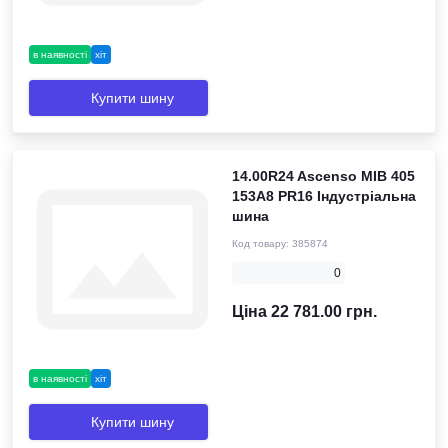
в наявності
хіт
Купити шину
14.00R24 Ascenso MIB 405
153A8 PR16 Індустріальна
шина
Код товару:
385874
0
Ціна 22 781.00 грн.
в наявності
хіт
Купити шину