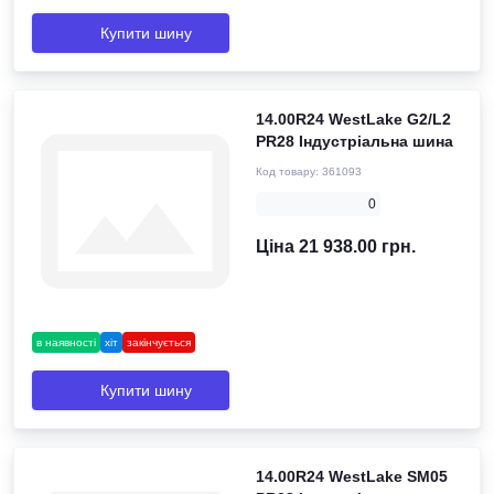
Купити шину
14.00R24 WestLake G2/L2
PR28 Індустріальна шина
Код товару:
361093
0
Ціна 21 938.00 грн.
в наявності
хіт
закінчується
Купити шину
14.00R24 WestLake SM05