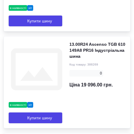
в наявності
хіт
Купити шину
13.00R24 Ascenso TGB 610
149A8 PR16 Індустріальна
шина
Код товару:
388269
0
Ціна 19 096.00 грн.
в наявності
хіт
Купити шину