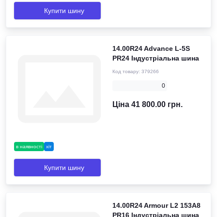
Купити шину
14.00R24 Advance L-5S
PR24 Індустріальна шина
Код товару:
379266
0
Ціна 41 800.00 грн.
в наявності
хіт
Купити шину
14.00R24 Armour L2 153A8
PR16 Індустріальна шина