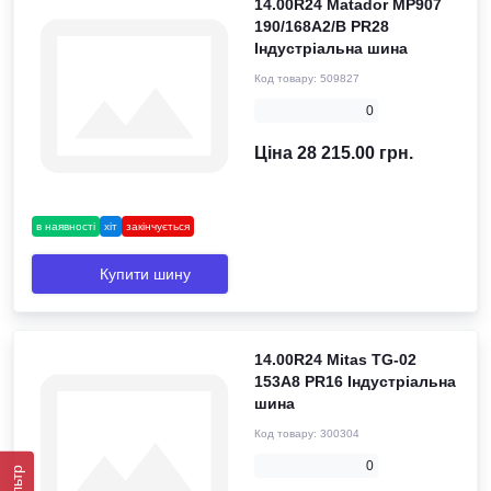
14.00R24 Matador MP907
190/168A2/B PR28
Індустріальна шина
Код товару:
509827
0
Ціна 28 215.00 грн.
в наявності
хіт
закінчується
Купити шину
14.00R24 Mitas TG-02
153A8 PR16 Індустріальна
шина
Код товару:
300304
0
Фільтр