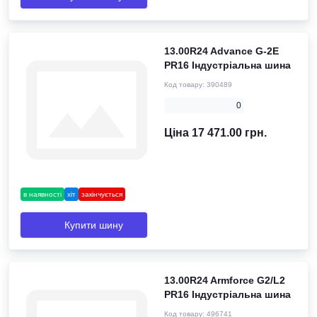
13.00R24 Advance G-2Е
PR16 Індустріальна шина
Код товару:
390489
0
Ціна 17 471.00 грн.
в наявності
хіт
закінчується
Купити шину
13.00R24 Armforce G2/L2
PR16 Індустріальна шина
Код товару:
496741