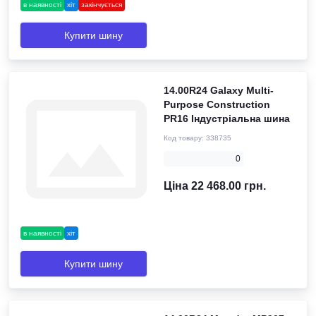
в наявності
хіт
закінчується
Купити шину
14.00R24 Galaxy Multi-
Purpose Construction
PR16 Індустріальна шина
Код товару:
338735
0
Ціна 22 468.00 грн.
в наявності
хіт
Купити шину