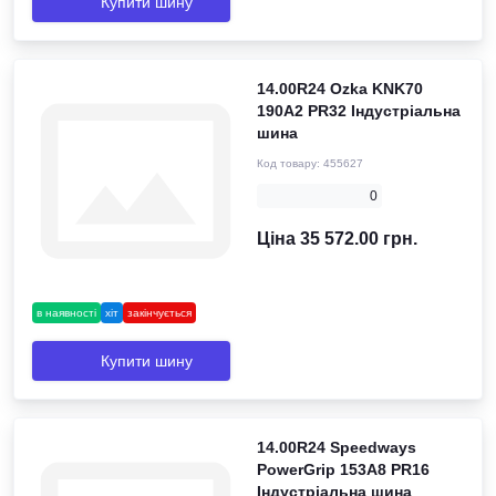
Купити шину
14.00R24 Ozka KNK70
190A2 PR32 Індустріальна
шина
Код товару:
455627
0
Ціна 35 572.00 грн.
в наявності
хіт
закінчується
Купити шину
14.00R24 Speedways
PowerGrip 153A8 PR16
Індустріальна шина