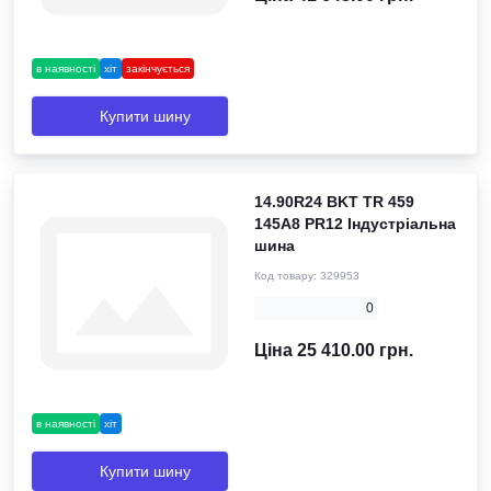
в наявності
хіт
закінчується
Купити шину
14.90R24 BKT TR 459
145A8 PR12 Індустріальна
шина
Код товару:
329953
0
Ціна 25 410.00 грн.
в наявності
хіт
Купити шину