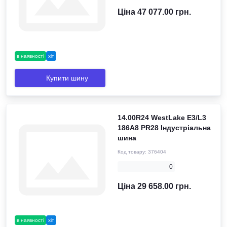
Ціна 47 077.00 грн.
в наявності
хіт
Купити шину
14.00R24 WestLake E3/L3
186A8 PR28 Індустріальна
шина
Код товару:
376404
0
Ціна 29 658.00 грн.
в наявності
хіт