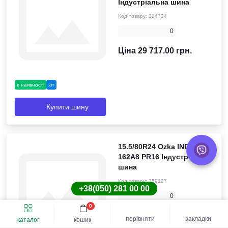
Індустріальна шина
Код товару:
324734
0
Ціна 29 717.00 грн.
в наявності
хіт
Купити шину
15.5/80R24 Ozka IND80
162A8 PR16 Індустріальна
шина
Код товару:
359127
+38(050) 281 00 00
0
0
Ціна 21 120.00 грн.
порівняти
закладки
каталог
кошик