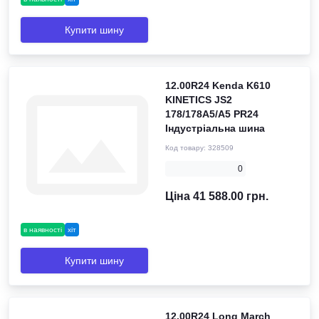
Купити шину
12.00R24 Kenda K610
KINETICS JS2
178/178A5/A5 PR24
Індустріальна шина
Код товару:
328509
0
Ціна 41 588.00 грн.
в наявності
хіт
Купити шину
12.00R24 Long March