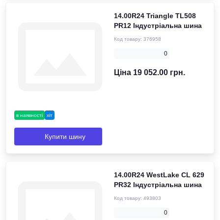
14.00R24 Triangle TL508
PR12 Індустріальна шина
Код товару:
376958
0
Ціна 19 052.00 грн.
в наявності
хіт
Купити шину
14.00R24 WestLake CL 629
PR32 Індустріальна шина
Код товару:
493803
0