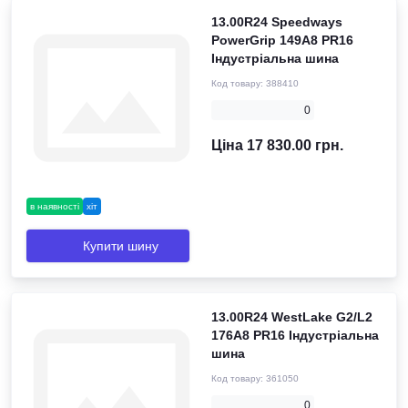
13.00R24 Speedways
PowerGrip 149A8 PR16
Індустріальна шина
Код товару:
388410
0
Ціна 17 830.00 грн.
в наявності
хіт
Купити шину
13.00R24 WestLake G2/L2
176A8 PR16 Індустріальна
шина
Код товару:
361050
0