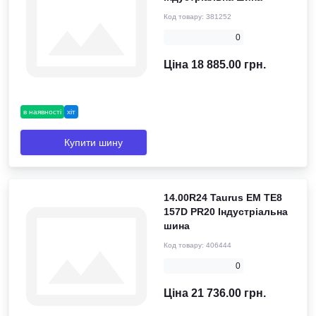
Код товару:
381252
0
Ціна 18 885.00 грн.
в наявності
хіт
Купити шину
14.00R24 Taurus EM TE8
157D PR20 Індустріальна
шина
Код товару:
406444
0
Ціна 21 736.00 грн.