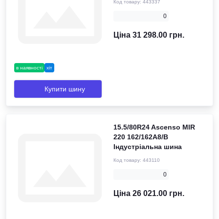
Код товару:
443337
0
Ціна 31 298.00 грн.
в наявності
хіт
Купити шину
15.5/80R24 Ascenso MIR
220 162/162A8/B
Індустріальна шина
Код товару:
443110
0
Ціна 26 021.00 грн.