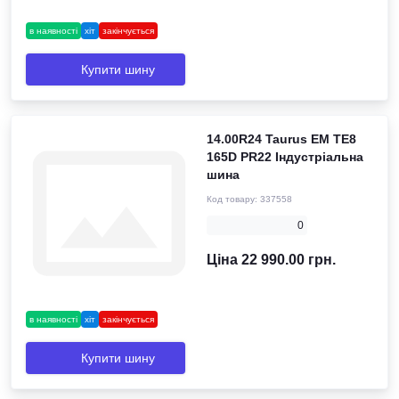
в наявності
хіт
закінчується
Купити шину
14.00R24 Taurus EM TE8
165D PR22 Індустріальна
шина
Код товару:
337558
0
Ціна 22 990.00 грн.
в наявності
хіт
закінчується
Купити шину