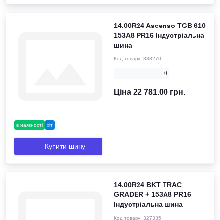
14.00R24 Ascenso TGB 610
153A8 PR16 Індустріальна
шина
Код товару:
388270
0
Ціна 22 781.00 грн.
в наявності
хіт
Купити шину
14.00R24 BKT TRAC
GRADER + 153A8 PR16
Індустріальна шина
Код товару:
327335