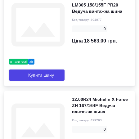
LM305 158/155F PR20
Ведуча вантажна шина
Код товару:
394077
0
Ціна 18 563.00 грн.
в наявності
хіт
Купити шину
12.00R24 Michelin X Force
ZH 167/164F Ведуча
вантажна шина
Код товару:
499293
0