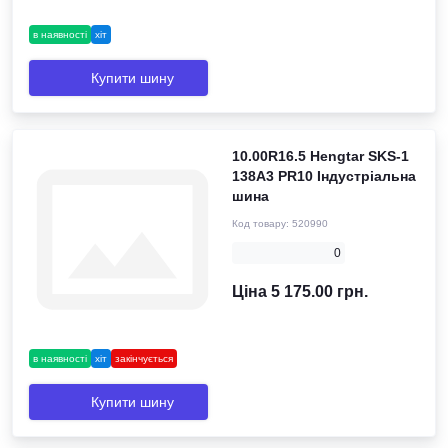
в наявності
хіт
Купити шину
10.00R16.5 Hengtar SKS-1
138A3 PR10 Індустріальна
шина
Код товару:
520990
0
Ціна 5 175.00 грн.
в наявності
хіт
закінчується
Купити шину