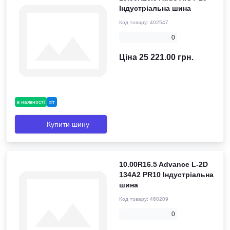
Індустріальна шина
Код товару:
402547
0
Ціна 25 221.00 грн.
в наявності
хіт
Купити шину
10.00R16.5 Advance L-2D
134A2 PR10 Індустріальна
шина
Код товару:
460209
0