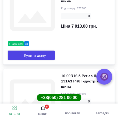
шина
Код товару:
377360
0
Ціна 7 913.00 грн.
в наявності
хіт
Купити шину
10.00R16.5 Petlas IND-15
131A3 PR8 Індустріальна
шина
Код товару:
360558
+38(050) 281 00 00
0
0
Ціна 5 693.00 грн.
порівняти
закладки
каталог
кошик