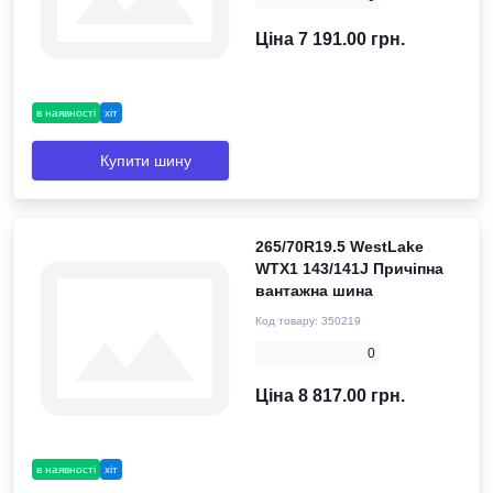
Ціна 7 191.00 грн.
в наявності
хіт
Купити шину
265/70R19.5 WestLake
WTX1 143/141J Причіпна
вантажна шина
Код товару:
350219
0
Ціна 8 817.00 грн.
в наявності
хіт