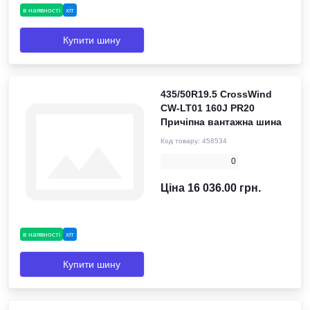
в наявності
хіт
Купити шину
435/50R19.5 CrossWind
CW-LT01 160J PR20
Причіпна вантажна шина
Код товару:
458534
0
Ціна 16 036.00 грн.
в наявності
хіт
Купити шину