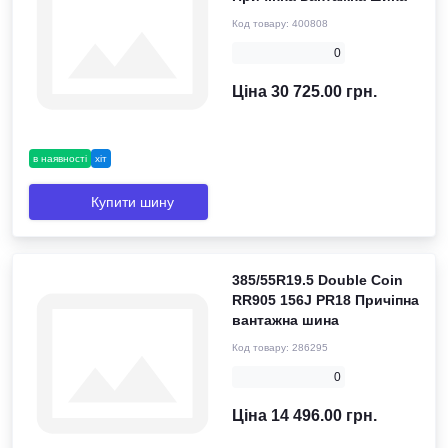
Код товару:
400808
0
Ціна 30 725.00 грн.
в наявності
хіт
Купити шину
385/55R19.5 Double Coin
RR905 156J PR18 Причіпна
вантажна шина
Код товару:
286295
0
Ціна 14 496.00 грн.