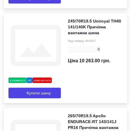
245/70R19.5 Uniroyal TH40
141/140K Причіпна
вантажна шина
Код товару:
401927
0
Ціна 10 263.00 грн.
в наявності
хіт
закінчується
Купити шину
265/70R19.5 Apollo
ENDURACE-RT 143/141J
PR16 Причіпна вантажна