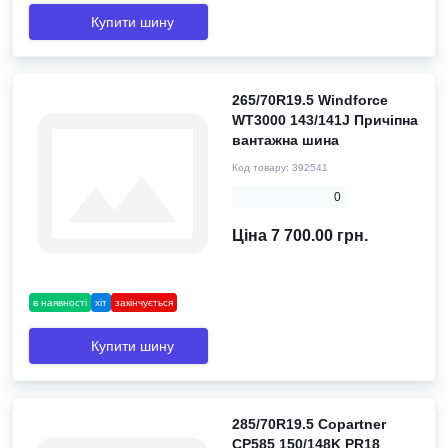
Купити шину
265/70R19.5 Windforce
WT3000 143/141J Причіпна
вантажна шина
Код товару:
392541
0
Ціна 7 700.00 грн.
в наявності
хіт
закінчується
Купити шину
285/70R19.5 Copartner
СР585 150/148K PR18