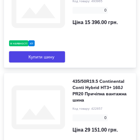
Код товару:
493965
0
Ціна 15 396.00 грн.
в наявності
хіт
Купити шину
435/50R19.5 Continental
Conti Hybrid HT3+ 160J
PR20 Причіпна вантажна
шина
Код товару:
422657
0
Ціна 29 151.00 грн.