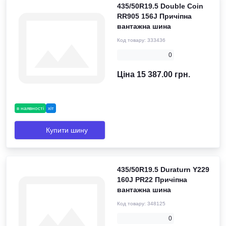
435/50R19.5 Double Coin
RR905 156J Причіпна
вантажна шина
Код товару:
333436
0
Ціна 15 387.00 грн.
в наявності
хіт
Купити шину
435/50R19.5 Duraturn Y229
160J PR22 Причіпна
вантажна шина
Код товару:
348125
0