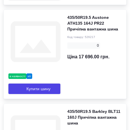
435/50R19.5 Austone
ATH135 164J PR22
Причіпна вантажна шина
Код товару:
526217
0
Ціна 17 696.00 грн.
в наявності
хіт
Купити шину
435/50R19.5 Barkley BLT11
160J Причіпна вантажна
шина