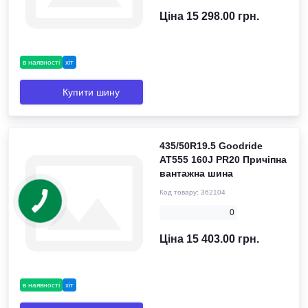
Ціна 15 298.00 грн.
в наявності
хіт
Купити шину
435/50R19.5 Goodride
AT555 160J PR20 Причіпна
вантажна шина
Код товару:
362104
0
Ціна 15 403.00 грн.
в наявності
хіт