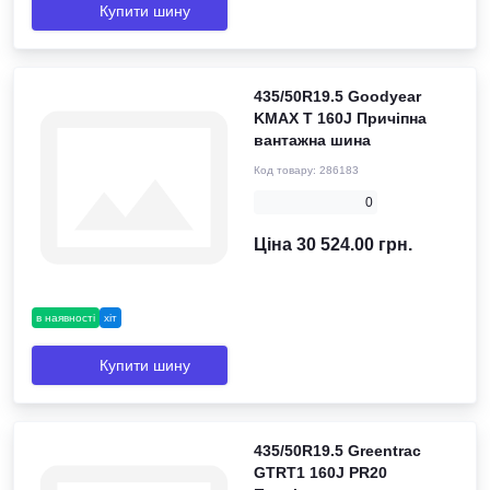
Купити шину
435/50R19.5 Goodyear
KMAX T 160J Причіпна
вантажна шина
Код товару:
286183
0
Ціна 30 524.00 грн.
в наявності
хіт
Купити шину
435/50R19.5 Greentrac
GTRT1 160J PR20