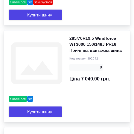
в наявності
хіт
закінчується
Купити шину
285/70R19.5 Windforce
WT3000 150/148J PR16
Причіпна вантажна шина
Код товару:
392542
0
Ціна 7 040.00 грн.
в наявності
хіт
Купити шину