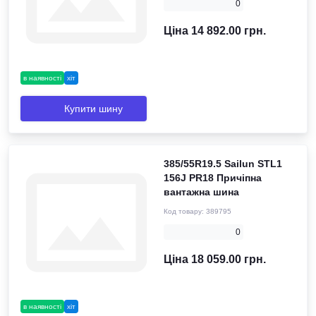
0
Ціна 14 892.00 грн.
в наявності
хіт
Купити шину
385/55R19.5 Sailun STL1
156J PR18 Причіпна
вантажна шина
Код товару:
389795
0
Ціна 18 059.00 грн.
в наявності
хіт