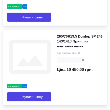
в наявності
хіт
Купити шину
265/70R19.5 Dunlop SP 246
143/141J Причіпна
вантажна шина
Код товару:
329715
0
Ціна 10 450.00 грн.
в наявності
хіт
Купити шину