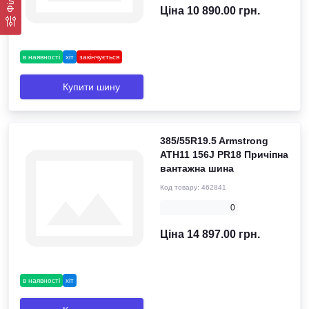
Ціна 10 890.00 грн.
в наявності
хіт
закінчується
Купити шину
385/55R19.5 Armstrong
ATH11 156J PR18 Причіпна
вантажна шина
Код товару:
462841
0
Ціна 14 897.00 грн.
в наявності
хіт