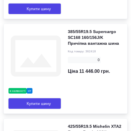
Купити шину
385/55R19.5 Supercargo
SC168 160/156J/K
Причіпна вантажна шина
Код товару:
362418
0
Ціна 11 446.00 грн.
в наявності
хіт
Купити шину
425/55R19.5 Michelin XTA2