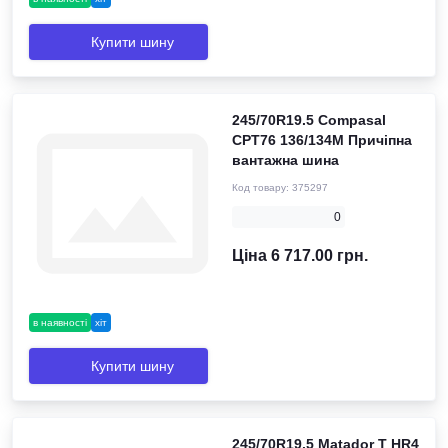
Купити шину
245/70R19.5 Compasal
CPT76 136/134M Причіпна
вантажна шина
Код товару:
375297
0
Ціна 6 717.00 грн.
в наявності
хіт
Купити шину
245/70R19.5 Matador T HR4