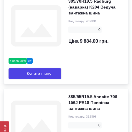
305/70R19.5 Radburg
(наварка) K204 Ведуча
вантажна шина
Код товару:
459331
0
Ціна 9 884.00 грн.
в наявності
хіт
Купити шину
385/55R19.5 Annaite 706
156J PR18 Причіпна
вантажна шина
Код товару:
312598
0
Фільтр