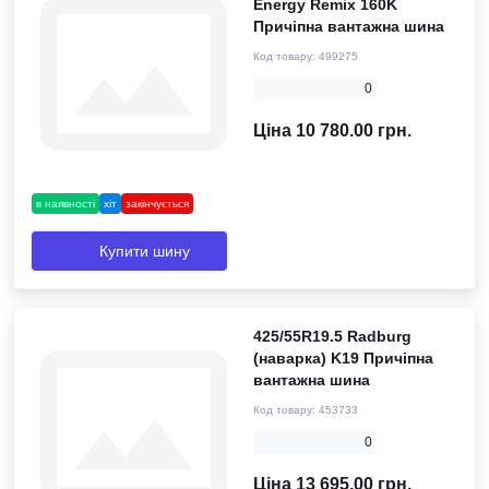
Energy Remix 160K
Причіпна вантажна шина
Код товару:
499275
0
Ціна 10 780.00 грн.
в наявності
хіт
закінчується
Купити шину
425/55R19.5 Radburg
(наварка) K19 Причіпна
вантажна шина
Код товару:
453733
0
Ціна 13 695.00 грн.