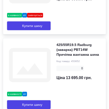
в наявності
хіт
закінчується
Купити шину
425/55R19.5 Radburg
(наварка) PBT14W
Причіпна вантажна шина
Код товару:
453652
0
Ціна 13 695.00 грн.
в наявності
хіт
Купити шину