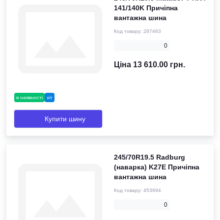
141/140K Причіпна
вантажна шина
Код товару:
287463
0
Ціна 13 610.00 грн.
в наявності
хіт
Купити шину
245/70R19.5 Radburg
(наварка) K27E Причіпна
вантажна шина
Код товару:
453694
0