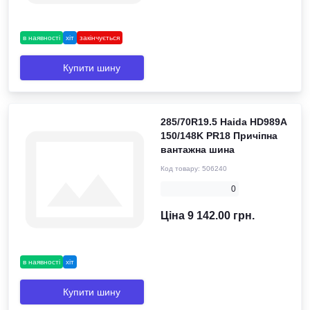
в наявності
хіт
закінчується
Купити шину
285/70R19.5 Haida HD989A
150/148K PR18 Причіпна
вантажна шина
Код товару:
506240
0
Ціна 9 142.00 грн.
в наявності
хіт
Купити шину