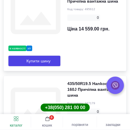
Причіпна вантажна шина
Код товару:
495612
0
Ціна 14 559.00 грн.
в наявності
хіт
Купити шину
435/50R19.5 Hankook TH31
160J Причіпна вантажна
шина
Код товару:
347179
+38(050) 281 00 00
0
0
Ціна 24 871.00 грн.
порівняти
закладки
каталог
кошик