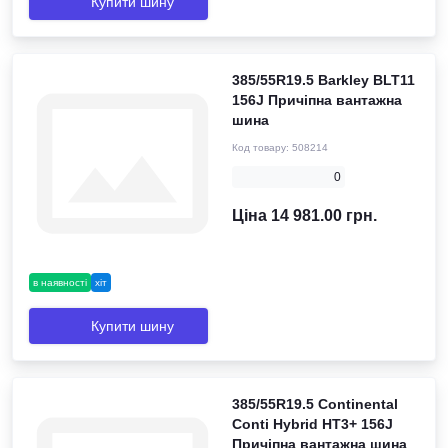
Купити шину
385/55R19.5 Barkley BLT11
156J Причіпна вантажна
шина
Код товару:
508214
0
Ціна 14 981.00 грн.
в наявності
хіт
Купити шину
385/55R19.5 Continental
Conti Hybrid HT3+ 156J
Причіпна вантажна шина