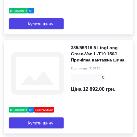
в наявності
хіт
Купити шину
385/55R19.5 LingLong
Green-Van L-T10 156J
Причіпна вантажна шина
Код товару:
515715
0
Ціна 12 892.00 грн.
в наявності
хіт
закінчується
Купити шину