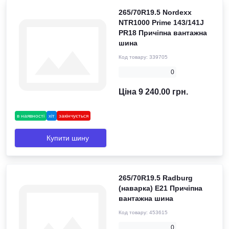
265/70R19.5 Nordexx
NTR1000 Prime 143/141J
PR18 Причіпна вантажна
шина
Код товару:
339705
0
Ціна 9 240.00 грн.
в наявності
хіт
закінчується
Купити шину
265/70R19.5 Radburg
(наварка) E21 Причіпна
вантажна шина
Код товару:
453615
0