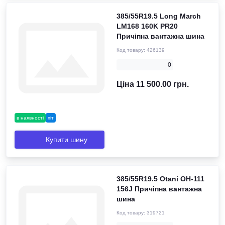
385/55R19.5 Long March
LM168 160K PR20
Причіпна вантажна шина
Код товару:
426139
0
Ціна 11 500.00 грн.
в наявності
хіт
Купити шину
385/55R19.5 Otani OH-111
156J Причіпна вантажна
шина
Код товару:
319721