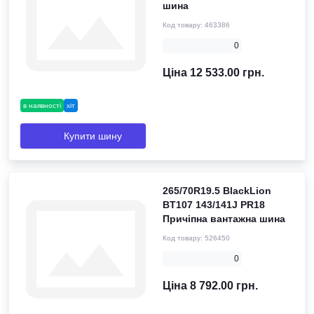
шина
Код товару:
463386
0
Ціна 12 533.00 грн.
в наявності
хіт
Купити шину
265/70R19.5 BlackLion
BT107 143/141J PR18
Причіпна вантажна шина
Код товару:
526450
0
Ціна 8 792.00 грн.