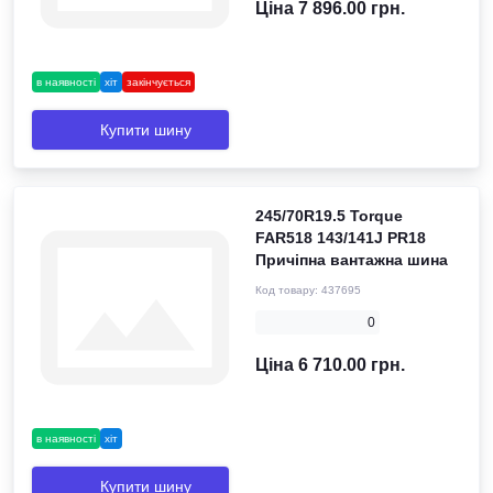
Ціна 7 896.00 грн.
в наявності
хіт
закінчується
Купити шину
245/70R19.5 Torque
FAR518 143/141J PR18
Причіпна вантажна шина
Код товару:
437695
0
Ціна 6 710.00 грн.
в наявності
хіт
Купити шину