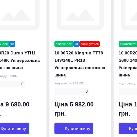
вності
хіт
в наявності
хіт
закінчується
в наявності
0R20 Durun YTH1
10.00R20 Kingrun TT78
10.00R20
146K Універсальна
149/146L PR18
S600 14
тажна шина
Універсальна вантажна
Універс
шина
шина
овару:
299970
Код товару:
288132
Код товару:
0
0
а 9 680.00
Ціна 5 982.00
Ціна 1
.
грн.
грн.
Купити шину
Купити шину
Куп