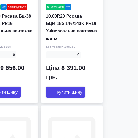
хіт
закінчується
в наявності
хіт
0 Росава Бц-38
10.00R20 Росава
K PR16
БЦИ-185 146/143K PR16
альна вантажна
Універсальна вантажна
шина
286385
Код товару:
286163
0
0
0 656.00
Ціна 8 391.00
грн.
ити шину
Купити шину