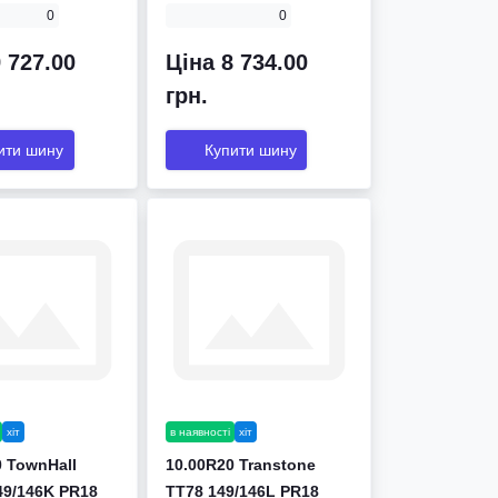
0
0
 727.00
Ціна 8 734.00
грн.
ити шину
Купити шину
хіт
в наявності
хіт
0 TownHall
10.00R20 Transtone
49/146K PR18
TT78 149/146L PR18