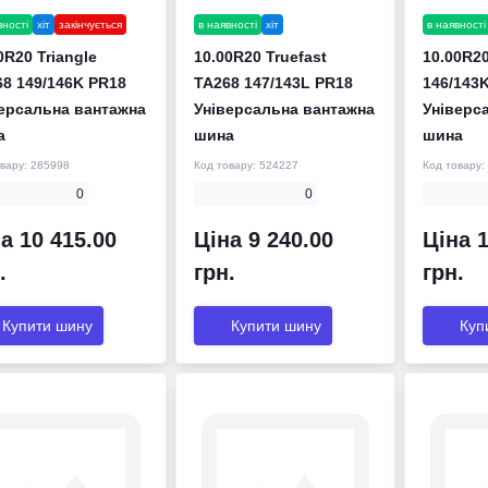
вності
хіт
закінчується
в наявності
хіт
в наявності
0R20 Triangle
10.00R20 Truefast
10.00R2
8 149/146K PR18
TA268 147/143L PR18
146/143
ерсальна вантажна
Універсальна вантажна
Універс
а
шина
шина
овару:
285998
Код товару:
524227
Код товару:
0
0
а 10 415.00
Ціна 9 240.00
Ціна 1
.
грн.
грн.
Купити шину
Купити шину
Куп