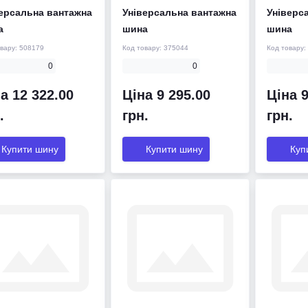
ерсальна вантажна
Універсальна вантажна
Універс
а
шина
шина
овару:
508179
Код товару:
375044
Код товару:
0
0
а 12 322.00
Ціна 9 295.00
Ціна 9
.
грн.
грн.
Купити шину
Купити шину
Куп