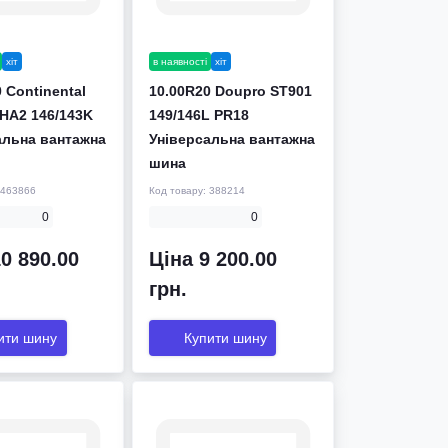
хіт
в наявності
хіт
 Continental
10.00R20 Doupro ST901
CHA2 146/143K
149/146L PR18
альна вантажна
Універсальна вантажна
шина
463866
Код товару:
388214
0
0
0 890.00
Ціна 9 200.00
грн.
ити шину
Купити шину