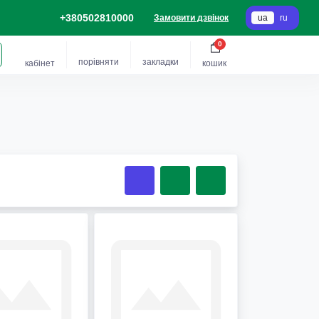
+380502810000
Замовити дзвінок
ua
ru
0
порівняти
закладки
кабінет
кошик