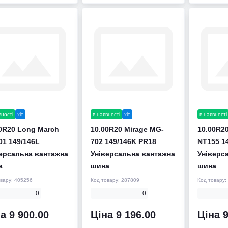
вності
хіт
в наявності
хіт
в наявності
0R20 Long March
10.00R20 Mirage MG-
10.00R20
1 149/146L
702 149/146K PR18
NT155 1
ерсальна вантажна
Універсальна вантажна
Універс
а
шина
шина
овару:
405256
Код товару:
287809
Код товару:
0
0
а 9 900.00
Ціна 9 196.00
Ціна 9