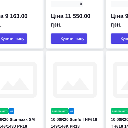
0
а 9 163.00
Ціна 11 550.00
Ціна 9
.
грн.
грн.
Купити шину
Купити шину
Куп
вності
хіт
в наявності
хіт
в наявності
0R20 Starmaxx SM-
10.00R20 Sunfull HF616
10.00R2
146/143J PR16
149/146K PR18
TH616 1