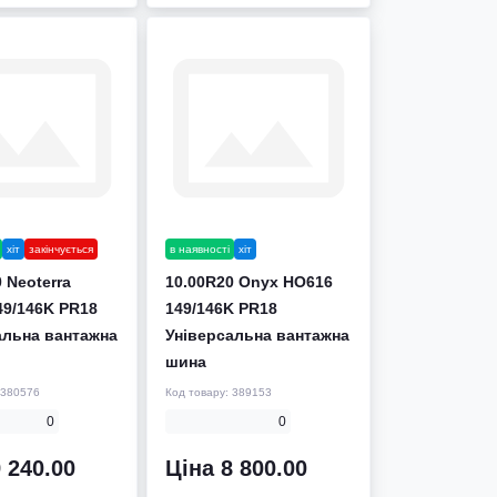
хіт
закінчується
в наявності
хіт
 Neoterra
10.00R20 Onyx HO616
49/146K PR18
149/146K PR18
альна вантажна
Універсальна вантажна
шина
380576
Код товару:
389153
0
0
 240.00
Ціна 8 800.00