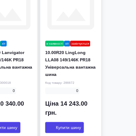
хіт
в наявності
хіт
закінчується
 Lanvigator
10.00R20 LingLong
9/146K PR18
LLA08 149/146K PR18
альна вантажна
Універсальна вантажна
шина
300018
Код товару:
286672
0
0
0 340.00
Ціна 14 243.00
грн.
ити шину
Купити шину