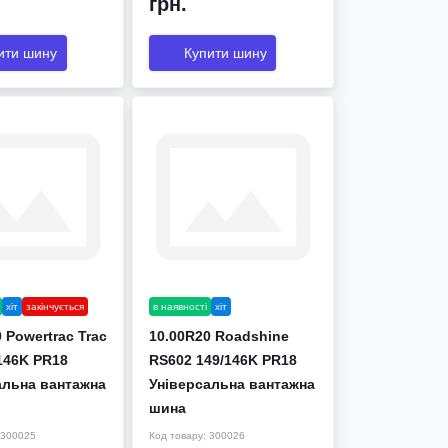
грн.
ити шину
Купити шину
хіт
закінчується
в наявності
хіт
 Powertrac Trac
10.00R20 Roadshine
146K PR18
RS602 149/146K PR18
альна вантажна
Універсальна вантажна
шина
300025
Код товару:
300026