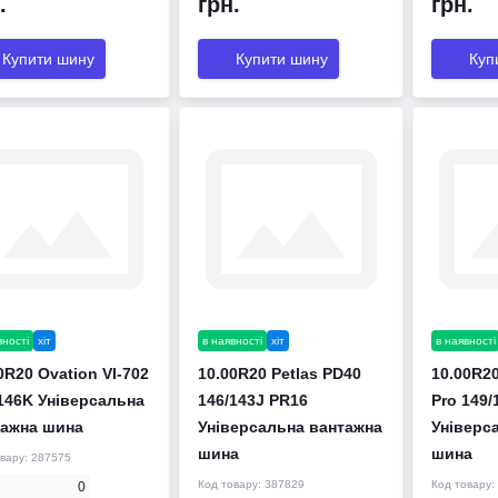
.
грн.
грн.
Купити шину
Купити шину
Куп
вності
хіт
в наявності
хіт
в наявності
0R20 Ovation VI-702
10.00R20 Petlas PD40
10.00R20
146K Універсальна
146/143J PR16
Pro 149/
тажна шина
Універсальна вантажна
Універс
шина
шина
овару:
287575
Код товару:
387829
Код товару:
0