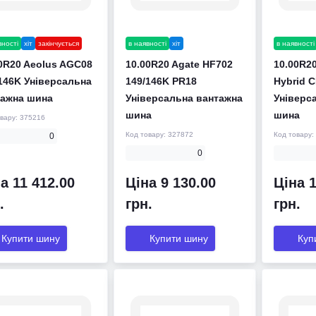
вності
хіт
закінчується
в наявності
хіт
в наявності
0R20 Aeolus AGC08
10.00R20 Agate HF702
10.00R20
146K Універсальна
149/146K PR18
Hybrid 
тажна шина
Універсальна вантажна
Універс
шина
шина
овару:
375216
Код товару:
327872
Код товару:
0
0
а 11 412.00
Ціна 9 130.00
Ціна 1
.
грн.
грн.
Купити шину
Купити шину
Куп