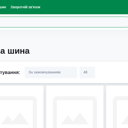
шин
Зворотній зв'язок
на шина
тування: