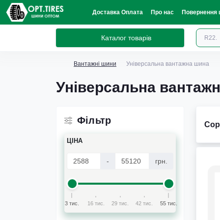
Доставка Оплата
Про нас
Повернення 
Каталог товарів
Вантажні шини
Універсальна вантажна шина
Універсальна вантаж
Фільтр
Сор
ЦІНА
-
грн.
3 тис.
16 тис.
29 тис.
42 тис.
55 тис.