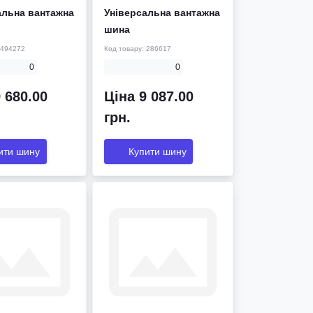
альна вантажна
Універсальна вантажна
шина
494272
Код товару:
286617
0
0
 680.00
Ціна 9 087.00
грн.
ити шину
Купити шину