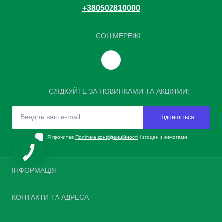
+380502810000
СОЦ МЕРЕЖІ:
СЛІДКУЙТЕ ЗА НОВИНКАМИ ТА АКЦІЯМИ:
Підпишіться
Я прочитав
Політика конфіденційності
і згоден з вимогами
ІНФОРМАЦІЯ
Повернення шин
КОНТАКТИ ТА АДРЕСА
Про нас
Доставка та оплата
Україна, м. Київ, вулиця Велика Окружна, 4