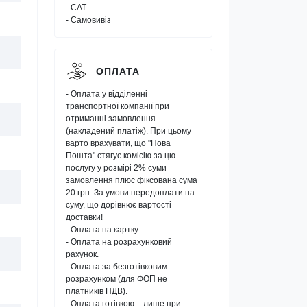
- САТ
- Самовивіз
ОПЛАТА
- Оплата у відділенні
транспортної компанії при
отриманні замовлення
(накладений платіж). При цьому
варто врахувати, що "Нова
Пошта" стягує комісію за цю
послугу у розмірі 2% суми
замовлення плюс фіксована сума
20 грн. За умови передоплати на
суму, що дорівнює вартості
доставки!
- Оплата на картку.
- Оплата на розрахунковий
рахунок.
- Оплата за безготівковим
розрахунком (для ФОП не
платників ПДВ).
- Оплата готівкою – лише при