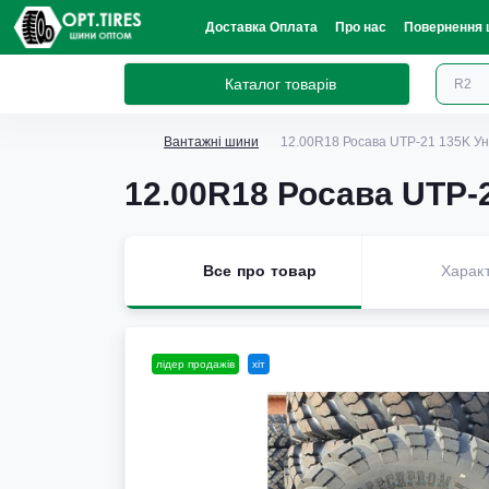
Доставка Оплата
Про нас
Повернення 
Каталог товарів
Вантажні шини
12.00R18 Росава UTP-21 135K У
12.00R18 Росава UTP-
Все про товар
Харак
лідер продажів
хіт