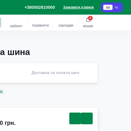
+380502810000
Замовити дзвінок
ua
ru
0
порівняти
закладки
кабінет
кошик
на шина
Доставка та оплата шин
ва
0 грн.