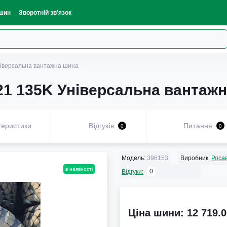
шин
Зворотній зв'язок
ніверсальна вантажна шина
21 135K Універсальна вантаж
теристики
Відгуків
Питання
0
0
Модель:
396153
Виробник:
Роса
в наявності
0
Відгуки:
Ціна шини: 12 719.0