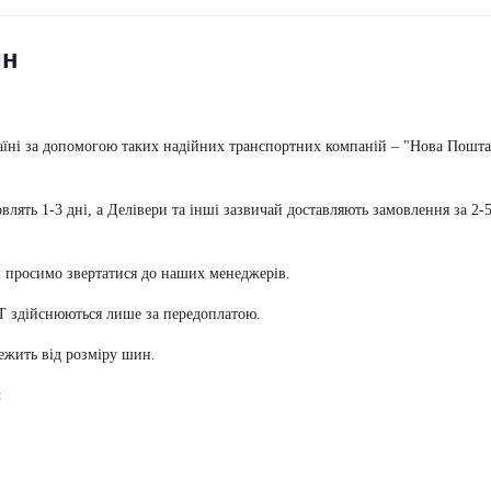
ин
аїні за допомогою таких надійних транспортних компаній – "Нова Пошта
ять 1-3 дні, а Делівери та інші зазвичай доставляють замовлення за 2-
и просимо звертатися до наших менеджерів.
АТ здійснюються лише за передоплатою.
лежить від розміру шин.
: