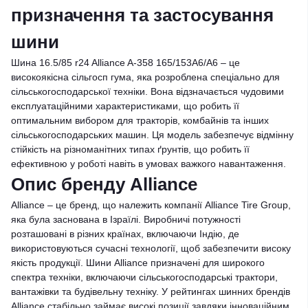
призначення та застосування
шини
Шина 16.5/85 r24 Alliance A-358 165/153A6/A6 – це
високоякісна сільгосп гума, яка розроблена спеціально для
сільськогосподарської техніки. Вона відзначається чудовими
експлуатаційними характеристиками, що робить її
оптимальним вибором для тракторів, комбайнів та інших
сільськогосподарських машин. Ця модель забезпечує відмінну
стійкість на різноманітних типах ґрунтів, що робить її
ефективною у роботі навіть в умовах важкого навантаження.
Опис бренду Alliance
Alliance – це бренд, що належить компанії Alliance Tire Group,
яка була заснована в Ізраїлі. Виробничі потужності
розташовані в різних країнах, включаючи Індію, де
використовуються сучасні технології, щоб забезпечити високу
якість продукції. Шини Alliance призначені для широкого
спектра техніки, включаючи сільськогосподарські трактори,
вантажівки та будівельну техніку. У рейтингах шинних брендів
Alliance стабільно займає високі позиції завдяки інноваційним