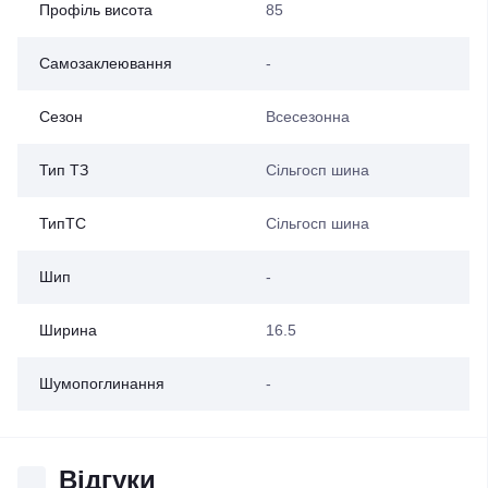
Профіль висота
85
Самозаклеювання
-
Сезон
Всесезонна
Тип ТЗ
Сільгосп шина
ТипТС
Сільгосп шина
Шип
-
Ширина
16.5
Шумопоглинання
-
Відгуки