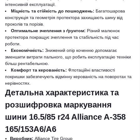
інтенсивній експлуатації.
Міцність та стійкість до пошкоджень:
Багатошарова
конструкція та геометрія протектора захищають шину від
проколів та порізів.
Оптимальне зчеплення з ґрунтом:
Різний малюнок
протектора покращує зчеплення та стабільність під час
роботи.
Економічність:
Знижений опір коченню допомагає
зменшити витрати пального, що робить експлуатацію техніки
більш рентабельною.
Комфорт та керованість:
Флотаційні властивості
покришки забезпечують відмінну керованість на поворотах та
нерівностях.
Детальна характеристика та
розшифровка маркування
шини 16.5/85 r24 Alliance A-358
165/153A6/A6
Виробник:
Alliance Tire Group