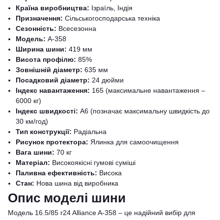
Країна виробництва:
Ізраїль, Індія
Призначення:
Сільськогосподарська техніка
Сезонність:
Всесезонна
Модель:
A-358
Ширина шини:
419 мм
Висота профілю:
85%
Зовнішній діаметр:
635 мм
Посадковий діаметр:
24 дюйми
Індекс навантаження:
165 (максимальне навантаження –
6000 кг)
Індекс швидкості:
A6 (позначає максимальну швидкість до
30 км/год)
Тип конструкції:
Радіальна
Рисунок протектора:
Ялинка для самоочищення
Вага шини:
70 кг
Матеріал:
Високоякісні гумові суміші
Паливна ефективність:
Висока
Стан:
Нова шина від виробника
Опис моделі шини
Модель 16.5/85 r24 Alliance A-358 – це надійний вибір для