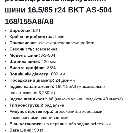
шини 16.5/85 r24 BKT AS-504
168/155A8/A8
Виробник:
BKT
Країна виробництва:
Індія
Призначення:
сільськогосподарські роботи
Сезонність:
всесезонна
Модель шини:
AS-504
Ширина шини:
420 мм
Висота профілю:
85%
Зовнішній діаметр:
600 мм
Посадковий діаметр:
24 дюйми
Індекс навантаження:
168/155A8 (максимальне
навантаження 6,250 кг)
Індекс швидкості:
A8 (максимальна швидкість 40 км/год)
Тип конструкції:
радіальна
Рисунок протектора:
агресивний, з хорошими
самоочисними властивостями
Вісь установки:
на передню або задню осі техніки
Вага шини:
90 кг