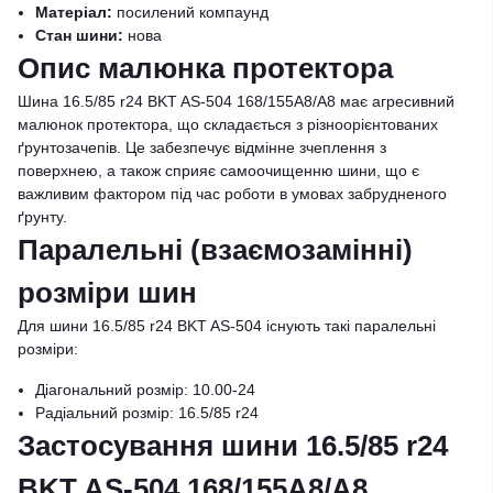
Матеріал:
посилений компаунд
Стан шини:
нова
Опис малюнка протектора
Шина 16.5/85 r24 BKT AS-504 168/155A8/A8 має агресивний
малюнок протектора, що складається з різноорієнтованих
ґрунтозачепів. Це забезпечує відмінне зчеплення з
поверхнею, а також сприяє самоочищенню шини, що є
важливим фактором під час роботи в умовах забрудненого
ґрунту.
Паралельні (взаємозамінні)
розміри шин
Для шини 16.5/85 r24 BKT AS-504 існують такі паралельні
розміри:
Діагональний розмір: 10.00-24
Радіальний розмір: 16.5/85 r24
Застосування шини 16.5/85 r24
BKT AS-504 168/155A8/A8