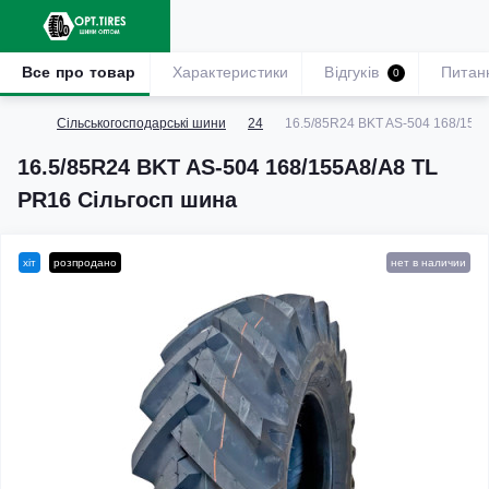
Все про товар
Характеристики
Відгуків
Питан
0
Сільськогосподарські шини
24
16.5/85R24 BKT AS-504 168/155
16.5/85R24 BKT AS-504 168/155A8/A8 TL
PR16 Сільгосп шина
хіт
розпродано
нет в наличии