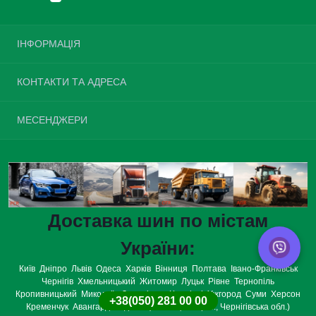
ІНФОРМАЦІЯ
Повернення шин
КОНТАКТИ ТА АДРЕСА
Про нас
Доставка та оплата
Україна, м. Київ, вулиця Велика Окружна, 4
МЕСЕНДЖЕРИ
Політика конфіденційності
opt.tires.ua@gmail.com
Умови згоди
Telegram
Зворотній зв’язок
Пн-Нд: з 08:00 до 20:00
Viber
Повернення товару
Карта сайту
WhatsApp
Виробники
Доставка шин по містам
Подарункові сертифікати
Акції
України:
Київ
Дніпро
Львів
Одеса
Харків
Вінниця
Полтава
Івано-Франківськ
Чернігів
Хмельницький
Житомир
Луцьк
Рівне
Тернопіль
Кропивницький
Миколаїв
Запоріжжя
Чернівці
Ужгород
Суми
Херсон
+38(050) 281 00 00
Кременчук
Авангард
Авдіївка (Сосницький р-н., Чернігівська обл.)