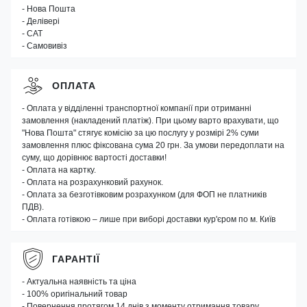
- Нова Пошта
- Делівері
- САТ
- Самовивіз
ОПЛАТА
- Оплата у відділенні транспортної компанії при отриманні
замовлення (накладений платіж). При цьому варто врахувати, що
"Нова Пошта" стягує комісію за цю послугу у розмірі 2% суми
замовлення плюс фіксована сума 20 грн. За умови передоплати на
суму, що дорівнює вартості доставки!
- Оплата на картку.
- Оплата на розрахунковий рахунок.
- Оплата за безготівковим розрахунком (для ФОП не платників
ПДВ).
- Оплата готівкою – лише при виборі доставки кур'єром по м. Київ
ГАРАНТІЇ
- Актуальна наявність та ціна
- 100% оригінальний товар
- Повернення протягом 14 днів з моменту отримання товару