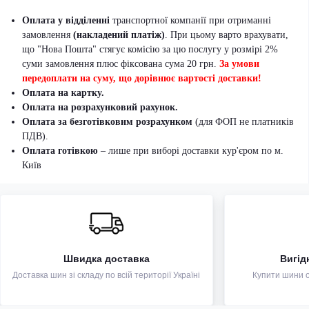
Оплата у відділенні
транспортної компанії при отриманні
замовлення
(накладений платіж)
. При цьому варто врахувати,
що "Нова Пошта" стягує комісію за цю послугу у розмірі 2%
суми замовлення плюс фіксована сума 20 грн.
За умови
передоплати на суму, що дорівнює вартості доставки!
Оплата на картку.
Оплата на розрахунковий рахунок.
Оплата за безготівковим розрахунком
(для ФОП не платників
ПДВ).
Оплата готівкою
– лише при виборі доставки кур'єром по м.
Київ
Швидка доставка
Вигід
Доставка шин зі складу по всій території Україні
Купити шини оп