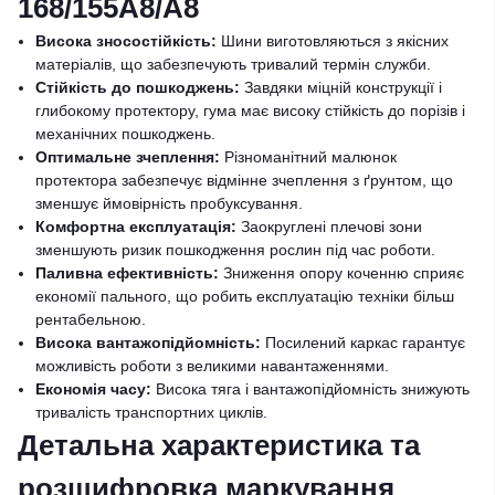
168/155A8/A8
Висока зносостійкість:
Шини виготовляються з якісних
матеріалів, що забезпечують тривалий термін служби.
Стійкість до пошкоджень:
Завдяки міцній конструкції і
глибокому протектору, гума має високу стійкість до порізів і
механічних пошкоджень.
Оптимальне зчеплення:
Різноманітний малюнок
протектора забезпечує відмінне зчеплення з ґрунтом, що
зменшує ймовірність пробуксування.
Комфортна експлуатація:
Заокруглені плечові зони
зменшують ризик пошкодження рослин під час роботи.
Паливна ефективність:
Зниження опору коченню сприяє
економії пального, що робить експлуатацію техніки більш
рентабельною.
Висока вантажопідйомність:
Посилений каркас гарантує
можливість роботи з великими навантаженнями.
Економія часу:
Висока тяга і вантажопідйомність знижують
тривалість транспортних циклів.
Детальна характеристика та
розшифровка маркування