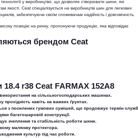
 технології у виробництво, що дозволяє створювати шини, які
 якості. Ceat спеціалізується на виробництві шин для легкових
тоциклів, забезпечуючи своїм споживачам надійність і довговічність.
високу позицію на ринку, пропонуючи продукцію, яка відповідає
ляються брендом Ceat
и 18.4 r38 Ceat FARMAX 152A8
 використання на сільськогосподарських машинах.
у прохідність навіть на важких ґрунтах.
ься з посилених гумових сумішей, що продовжує термін служб
дяки багатошаровій конструкції.
щує зчеплення та стабільність роботи шини.
ізному малюнку протектора.
кодження культур під час роботи.