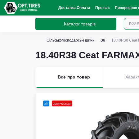
Доставка Оплата
Про нас
Повернення 
Каталог товарів
Сільськогосподарські шини
38
18.40R38 Ceat
18.40R38 Ceat FARMAX
Все про товар
Харак
хіт
закінчується