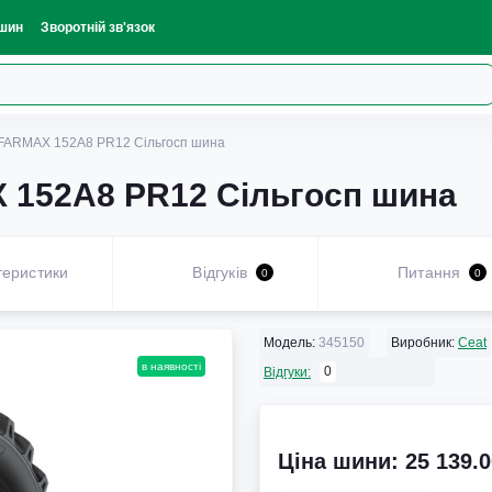
шин
Зворотній зв'язок
 FARMAX 152A8 PR12 Сільгосп шина
 152A8 PR12 Сільгосп шина
теристики
Відгуків
Питання
0
0
Модель:
345150
Виробник:
Ceat
в наявності
0
Відгуки:
Ціна шини: 25 139.0