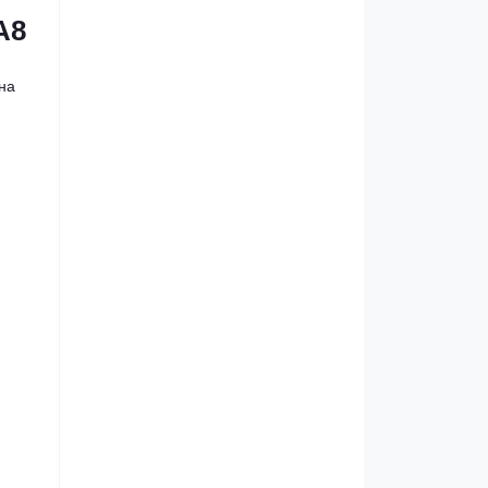
A8
на