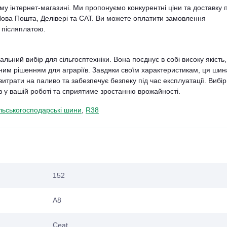
у інтернет-магазині. Ми пропонуємо конкурентні ціни та доставку 
Нова Пошта, Делівері та САТ. Ви можете оплатити замовлення
 післяплатою.
ний вибір для сільгосптехніки. Вона поєднує в собі високу якість,
альним рішенням для аграріїв. Завдяки своїм характеристикам, ця шин
итрати на паливо та забезпечує безпеку під час експлуатації. Вибір 
 у вашій роботі та сприятиме зростанню врожайності.
льськогосподарські шини
,
R38
152
A8
Ceat