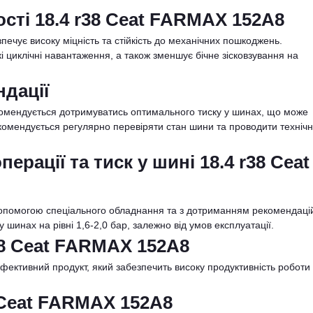
сті 18.4 r38 Ceat FARMAX 152A8
ечує високу міцність та стійкість до механічних пошкоджень.
 циклічні навантаження, а також зменшує бічне зісковзування на
ндації
комендується дотримуватись оптимального тиску у шинах, що може
екомендується регулярно перевіряти стан шини та проводити техніч
рації та тиск у шині 18.4 r38 Ceat
допомогою спеціального обладнання та з дотриманням рекомендаці
 шинах на рівні 1,6-2,0 бар, залежно від умов експлуатації.
r38 Ceat FARMAX 152A8
фективний продукт, який забезпечить високу продуктивність роботи
8 Ceat FARMAX 152A8