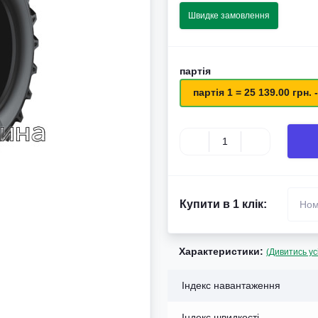
Швидке замовлення
партія
партія 1 = 25 139.00 грн. -
Купити в 1 клік:
Характеристики:
(Дивитись ус
Індекс навантаження
Індекс швидкості