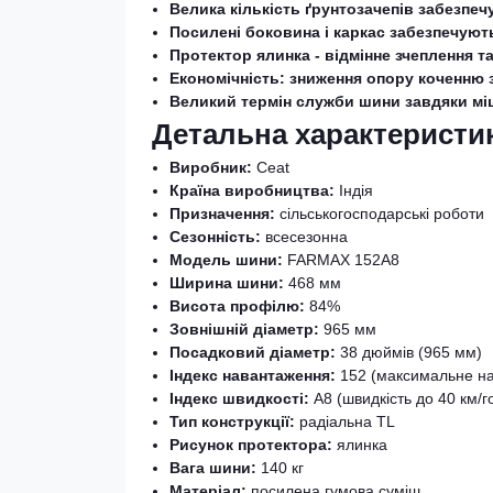
Велика кількість ґрунтозачепів забезпечу
Посилені боковина і каркас забезпечуют
Протектор ялинка - відмінне зчеплення 
Економічність: зниження опору коченню
Великий термін служби шини завдяки міц
Детальна характеристик
Виробник:
Ceat
Країна виробництва:
Індія
Призначення:
сільськогосподарські роботи
Сезонність:
всесезонна
Модель шини:
FARMAX 152A8
Ширина шини:
468 мм
Висота профілю:
84%
Зовнішній діаметр:
965 мм
Посадковий діаметр:
38 дюймів (965 мм)
Індекс навантаження:
152 (максимальне на
Індекс швидкості:
A8 (швидкість до 40 км/г
Тип конструкції:
радіальна TL
Рисунок протектора:
ялинка
Вага шини:
140 кг
Матеріал:
посилена гумова суміш