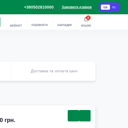
+380502810000
Замовити дзвінок
ua
ru
0
порівняти
закладки
кабінет
кошик
Доставка та оплата шин
0 грн.