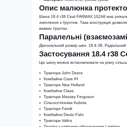
Опис малюнка протекто
Шина 18.4 r38 Ceat FARMAX 152A8 має унікаль
зчеплення з ґрунтом. Така конструкція дозво
важких ґрунтах.
Паралельні (взаємозамі
Діагональний розмір шин: 18.4-38, Радіальний 
Застосування 18.4 r38 
Цю шину можна встановлювати на різну сільськ
Трактори John Deere
Комбайни Case IH
Трактори New Holland
Комбайни Claas
Трактори Massey Ferguson
Сільгосптехніка Kubota
Трактори Fendt
Комбайни Deutz-Fahr
Трактори Valtra
Техніка з навісним обладнанням Lemken