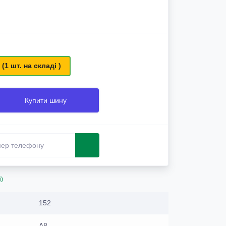
 (1 шт. на складі )
Купити шину
і)
152
A8