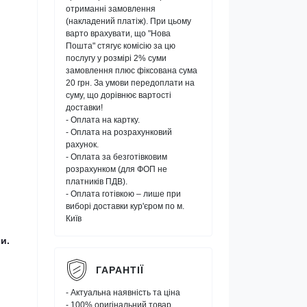
отриманні замовлення
(накладений платіж). При цьому
варто врахувати, що "Нова
Пошта" стягує комісію за цю
послугу у розмірі 2% суми
замовлення плюс фіксована сума
20 грн. За умови передоплати на
суму, що дорівнює вартості
доставки!
- Оплата на картку.
- Оплата на розрахунковий
рахунок.
- Оплата за безготівковим
розрахунком (для ФОП не
платників ПДВ).
- Оплата готівкою – лише при
виборі доставки кур'єром по м.
Київ
и.
ГАРАНТІЇ
- Актуальна наявність та ціна
- 100% оригінальний товар