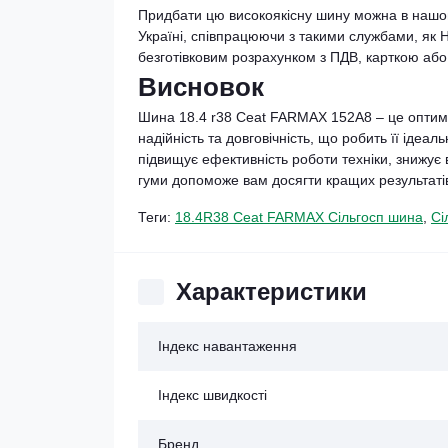
Придбати цю високоякісну шину можна в нашом
Україні, співпрацюючи з такими службами, як 
безготівковим розрахунком з ПДВ, карткою або
Висновок
Шина 18.4 r38 Ceat FARMAX 152A8 – це оптималь
надійність та довговічність, що робить її іде
підвищує ефективність роботи техніки, знижує в
гуми допоможе вам досягти кращих результатів
Теги:
18.4R38 Ceat FARMAX Сільгосп шина
,
Сі
Характеристики
Індекс навантаження
Індекс швидкості
Бренд