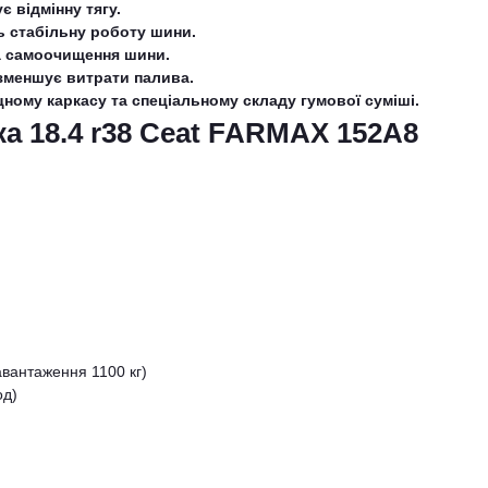
є відмінну тягу.
ь стабільну роботу шини.
та самоочищення шини.
 зменшує витрати палива.
ному каркасу та спеціальному складу гумової суміші.
а 18.4 r38 Ceat FARMAX 152A8
вантаження 1100 кг)
од)