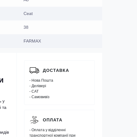
Ceat
38
FARMAX
ДОСТАВКА
и
- Нова Пошта
- Делівері
- САТ
- Самовивіз
ь у
і та
ОПЛАТА
- Оплата у відділенні
видів
транспортної компанії при