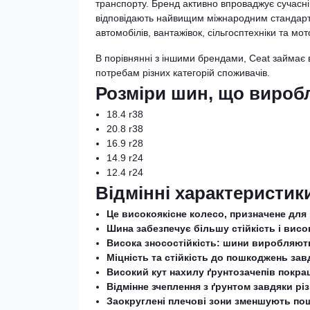
транспорту. Бренд активно впроваджує сучасні
відповідають найвищим міжнародним стандартам
автомобілів, вантажівок, сільгосптехніки та мо
В порівнянні з іншими брендами, Ceat займає 
потребам різних категорій споживачів.
Розміри шин, що вироб
18.4 r38
20.8 r38
16.9 r28
14.9 r24
12.4 r24
Відмінні характеристик
Це високоякісне колесо, призначене для
Шина забезпечує більшу стійкість і висок
Висока зносостійкість: шини виробляют
Міцність та стійкість до пошкоджень зав
Високий кут нахилу ґрунтозачепів покра
Відмінне зчеплення з ґрунтом завдяки р
Заокруглені плечові зони зменшують пош