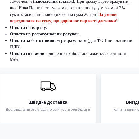
замовлення
(накладений платіж)
. При цьому варто врахувати,
що "Нова Пошта" стягує комісію за цю послугу у розмірі 2%
суми замовлення плюс фіксована сума 20 грн.
За умови
передоплати на суму, що дорівнює вартості доставки!
Оплата на картку.
Оплата на розрахунковий рахунок.
Оплата за безготівковим розрахунком
(для ФОП не платників
ПДВ).
Оплата готівкою
– лише при виборі доставки кур'єром по м.
Київ
Швидка доставка
Вигід
Доставка шин зі складу по всій території Україні
Купити шини оп