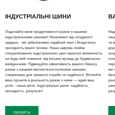
ІНДУСТРІАЛЬНІ ШИНИ
В
Подолайте межі продуктивності разом з нашими
Над
індустріальними шинами! Незалежно від складності
наш
завдань - ми забезпечимо надійний зчеп і бездоганну
та 
прохідність вашої техніки. Наша широка лінійка
дор
спеціалізованих індустріальних шин гарантує впевненість
асо
на будь-якій поверхні: від міських вулиць до будівельних
гот
майданчиків. Підвищуйте ефективність вашого бізнесу
пер
разом з нашими високотехнологічними шинами,
ми 
створеними для тривалої служби та надійності. Втілюйте
без
ваші проекти в реальність разом з нами — адже ваш
раз
успіх - наша мета. Індустріальні шини: надійність,
шин
прохідність, результат!
рез
ПЕРЕЙТИ