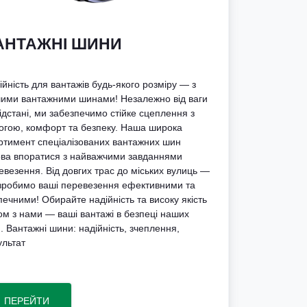
АНТАЖНІ ШИНИ
ійність для вантажів будь-якого розміру — з
ими вантажними шинами! Незалежно від ваги
відстані, ми забезпечимо стійке сцеплення з
огою, комфорт та безпеку. Наша широка
ртимент спеціалізованих вантажних шин
ова впоратися з найважчими завданнями
евезення. Від довгих трас до міських вулиць —
зробимо ваші перевезення ефективними та
печними! Обирайте надійність та високу якість
ом з нами — ваші вантажі в безпеці наших
. Вантажні шини: надійність, зчеплення,
ультат
ПЕРЕЙТИ