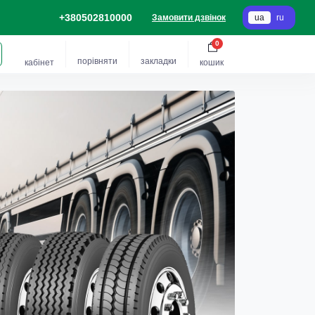
+380502810000
Замовити дзвінок
ua
ru
0
порівняти
закладки
кабінет
кошик