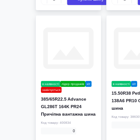
в наявності
лідер продажів
хіт
в наявності
хіт
закінчується
15.50R38 Pet
385/65R22.5 Advance
138A6 PR10 
GL286T 164K PR24
шина
Причіпна вантажна шина
Код товару:
38630
Код товару:
400834
0