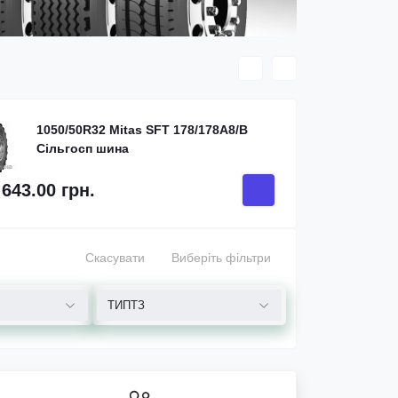
1050/50R32 Mitas SFT 178/178A8/B
Сільгосп шина
 643.00 грн.
187 7
Скасувати
Виберіть фільтри
ТИПТЗ