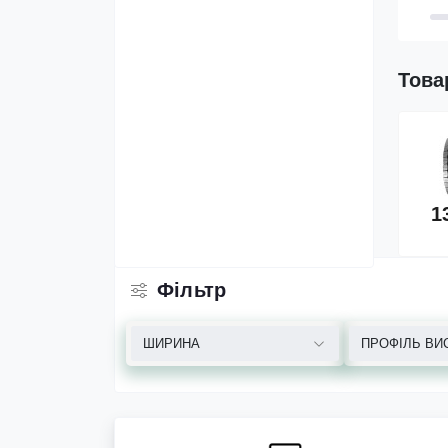
Това
1050/50R32 BKT Agrimax RT-600
184/181A8/B TL Сільгосп шина
187 798.00 грн.
1
Фільтр
ШИРИНА
ПРОФІЛЬ ВИ