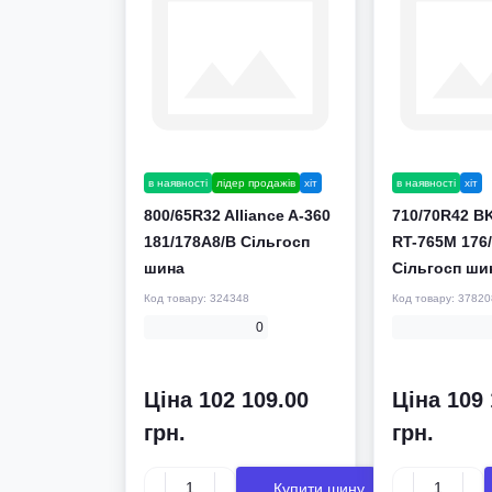
в наявності
лідер продажів
хіт
в наявності
хіт
800/65R32 Alliance A-360
710/70R42 B
181/178A8/B Сільгосп
RT-765M 176
шина
Сільгосп ши
Код товару:
324348
Код товару:
37820
0
Ціна 102 109.00
Ціна 109 
грн.
грн.
Купити шину