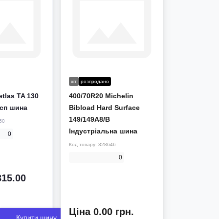
хіт
розпродано
etlas TA 130
400/70R20 Michelin
осп шина
Bibload Hard Surface
149/149A8/B
50
Індустріальна шина
0
Код товару:
328646
0
315.00
Ціна 0.00 грн.
Купити шину