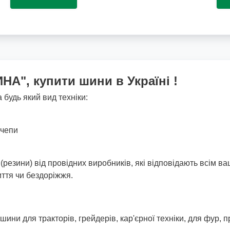
НА", купити шини в Україні !
 будь який вид техніки:
ичепи
резини) від провідних виробників, які відповідають всім ва
иття чи бездоріжжя.
ини для тракторів, грейдерів, кар'єрної техніки, для фур, п