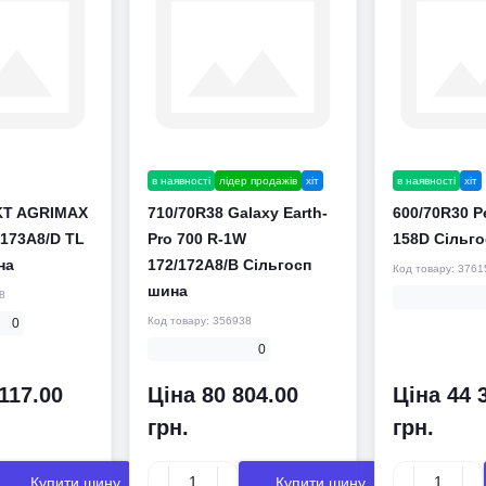
в наявності
лідер продажів
хіт
в наявності
хіт
KT AGRIMAX
710/70R38 Galaxy Earth-
600/70R30 P
/173A8/D TL
Pro 700 R-1W
158D Сільг
на
172/172A8/B Сільгосп
Код товару:
3761
шина
8
Код товару:
356938
0
0
117.00
Ціна 80 804.00
Ціна 44 
грн.
грн.
Купити шину
Купити шину