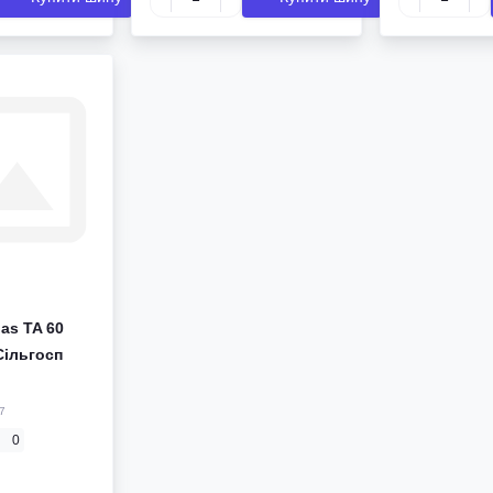
las TA 60
Сільгосп
7
0