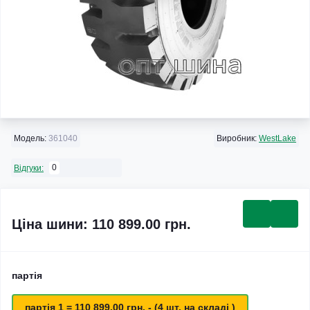
Модель:
361040
Виробник:
WestLake
0
Відгуки:
Ціна шини: 110 899.00 грн.
партія
партія 1 = 110 899.00 грн. - (4 шт. на складі )