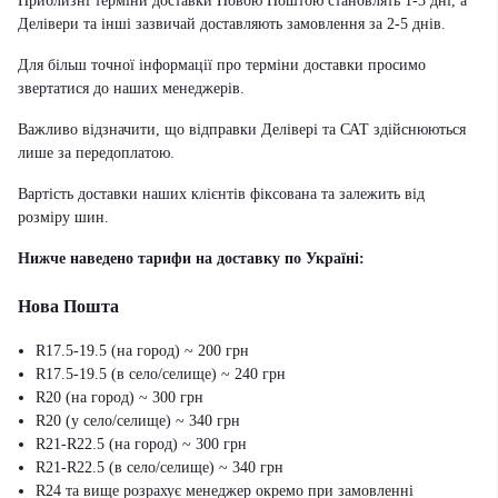
Приблизні терміни доставки Новою Поштою становлять 1-3 дні, а
Делівери та інші зазвичай доставляють замовлення за 2-5 днів.
Для більш точної інформації про терміни доставки просимо
звертатися до наших менеджерів.
Важливо відзначити, що відправки Делівері та САТ здійснюються
лише за передоплатою.
Вартість доставки наших клієнтів фіксована та залежить від
розміру шин.
Нижче наведено тарифи на доставку по Україні:
Нова Пошта
R17.5-19.5 (на город) ~ 200 грн
R17.5-19.5 (в село/селище) ~ 240 грн
R20 (на город) ~ 300 грн
R20 (у село/селище) ~ 340 грн
R21-R22.5 (на город) ~ 300 грн
R21-R22.5 (в село/селище) ~ 340 грн
R24 та вище розрахує менеджер окремо при замовленні