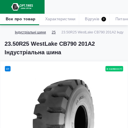
Все про товар
Характеристики
Відгуків
Питан
0
Індустріальні шини
25
23.50R25 WestLake CB790 201A2 Індуст
23.50R25 WestLake CB790 201A2
Індустріальна шина
хіт
в наявності