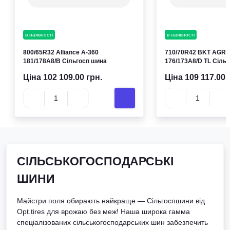
в наявності
в наявності
800/65R32 Alliance A-360
710/70R42 BKT AGRI
181/178A8/B Сільгосп шина
176/173A8/D TL Сіль
Ціна 102 109.00 грн.
Ціна 109 117.00 
СІЛЬСЬКОГОСПОДАРСЬКІ
ШИНИ
Майстри поля обирають найкраще — Сільгоспшини від
Opt.tires для врожаю без меж! Наша широка гамма
спеціалізованих сільськогосподарських шин забезпечить