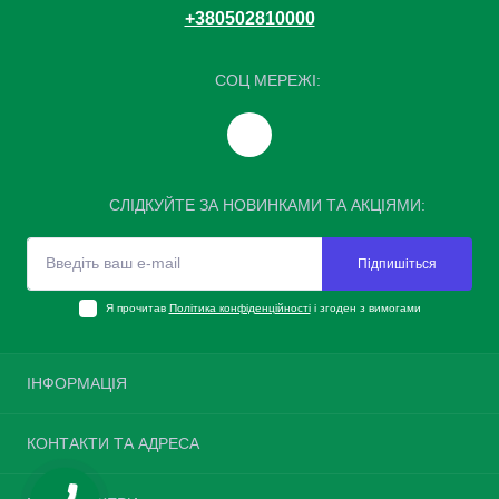
+380502810000
СОЦ МЕРЕЖІ:
СЛІДКУЙТЕ ЗА НОВИНКАМИ ТА АКЦІЯМИ:
Підпишіться
Я прочитав
Політика конфіденційності
і згоден з вимогами
ІНФОРМАЦІЯ
Повернення шин
КОНТАКТИ ТА АДРЕСА
Про нас
Доставка та оплата
Україна, м. Київ, вулиця Велика Окружна, 4