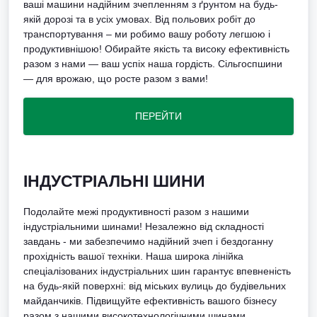
ваші машини надійним зчепленням з ґрунтом на будь-
якій дорозі та в усіх умовах. Від польових робіт до
транспортування – ми робимо вашу роботу легшою і
продуктивнішою! Обирайте якість та високу ефективність
разом з нами — ваш успіх наша гордість. Сільгоспшини
— для врожаю, що росте разом з вами!
ПЕРЕЙТИ
ІНДУСТРІАЛЬНІ ШИНИ
Подолайте межі продуктивності разом з нашими
індустріальними шинами! Незалежно від складності
завдань - ми забезпечимо надійний зчеп і бездоганну
прохідність вашої техніки. Наша широка лінійка
спеціалізованих індустріальних шин гарантує впевненість
на будь-якій поверхні: від міських вулиць до будівельних
майданчиків. Підвищуйте ефективність вашого бізнесу
разом з нашими високотехнологічними шинами,