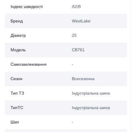
Індекс швидкості
A2/B
Бренд
WestLake
Діаметр
25
Модель
CB761
Самозаклеювання
-
Сезон
Всесезонна
Тип ТЗ
Індустріальна шина
ТипТС
Індустріальна шина
Шип
-