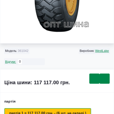
Модель:
361042
Виробник:
WestLake
0
Відгуки:
Ціна шини: 117 117.00 грн.
партія
партія 1 = 117 117.00 грн. - (6 шт. на складі )