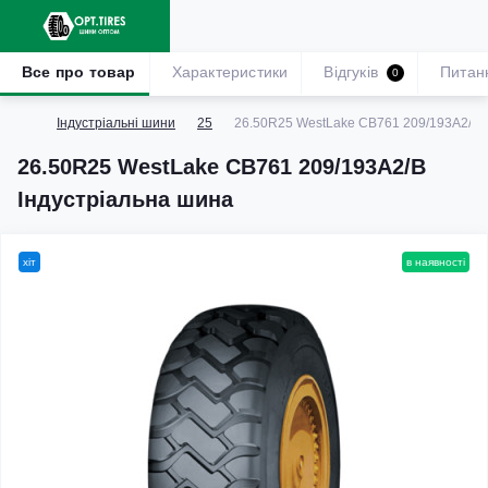
Все про товар
Характеристики
Відгуків
Питан
0
Індустріальні шини
25
26.50R25 WestLake CB761 209/193A2/B 
26.50R25 WestLake CB761 209/193A2/B
Індустріальна шина
хіт
в наявності