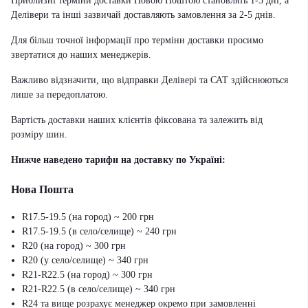
Приблизні терміни доставки Новою Поштою становлять 1-3 дні, а
Делівери та інші зазвичай доставляють замовлення за 2-5 днів.
Для більш точної інформації про терміни доставки просимо
звертатися до наших менеджерів.
Важливо відзначити, що відправки Делівері та САТ здійснюються
лише за передоплатою.
Вартість доставки наших клієнтів фіксована та залежить від
розміру шин.
Нижче наведено тарифи на доставку по Україні:
Нова Пошта
R17.5-19.5 (на город) ~ 200 грн
R17.5-19.5 (в село/селище) ~ 240 грн
R20 (на город) ~ 300 грн
R20 (у село/селище) ~ 340 грн
R21-R22.5 (на город) ~ 300 грн
R21-R22.5 (в село/селище) ~ 340 грн
R24 та вище розрахує менеджер окремо при замовленні