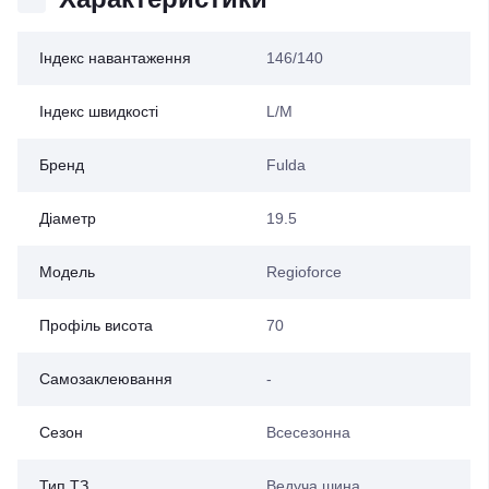
Індекс навантаження
146/140
Індекс швидкості
L/M
Бренд
Fulda
Діаметр
19.5
Модель
Regioforce
Профіль висота
70
Самозаклеювання
-
Сезон
Всесезонна
Тип ТЗ
Ведуча шина