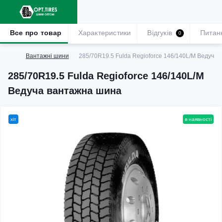
Все про товар
Характеристики
Відгуків
Питан
0
Вантажні шини
285/70R19.5 Fulda Regioforce 146/140L/M Ведуча
285/70R19.5 Fulda Regioforce 146/140L/M
Ведуча вантажна шина
хіт
в наявності