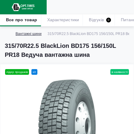
Все про товар
Характеристики
Відгуків
Питан
0
Вантажні шини
315/70R22.5 BlackLion BD175 156/150L PR18 Вед
315/70R22.5 BlackLion BD175 156/150L
PR18 Ведуча вантажна шина
лідер продажів
хіт
в наявності