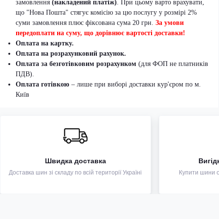
замовлення
(накладений платіж)
. При цьому варто врахувати,
що "Нова Пошта" стягує комісію за цю послугу у розмірі 2%
суми замовлення плюс фіксована сума 20 грн.
За умови
передоплати на суму, що дорівнює вартості доставки!
Оплата на картку.
Оплата на розрахунковий рахунок.
Оплата за безготівковим розрахунком
(для ФОП не платників
ПДВ).
Оплата готівкою
– лише при виборі доставки кур'єром по м.
Київ
Швидка доставка
Вигід
Доставка шин зі складу по всій території Україні
Купити шини оп