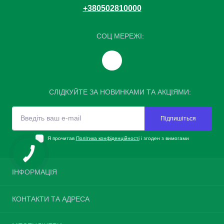
+380502810000
СОЦ МЕРЕЖІ:
СЛІДКУЙТЕ ЗА НОВИНКАМИ ТА АКЦІЯМИ:
Підпишіться
Я прочитав
Політика конфіденційності
і згоден з вимогами
ІНФОРМАЦІЯ
Повернення шин
КОНТАКТИ ТА АДРЕСА
Про нас
Доставка та оплата
Україна, м. Київ, вулиця Велика Окружна, 4