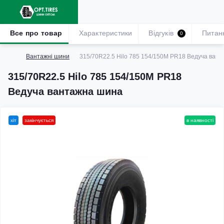
Все про товар
Характеристики
Відгуків
Питан
0
Вантажні шини
315/70R22.5 Hilo 785 154/150M PR18 Ведуча ван
315/70R22.5 Hilo 785 154/150M PR18
Ведуча вантажна шина
хіт
закінчується
в наявності