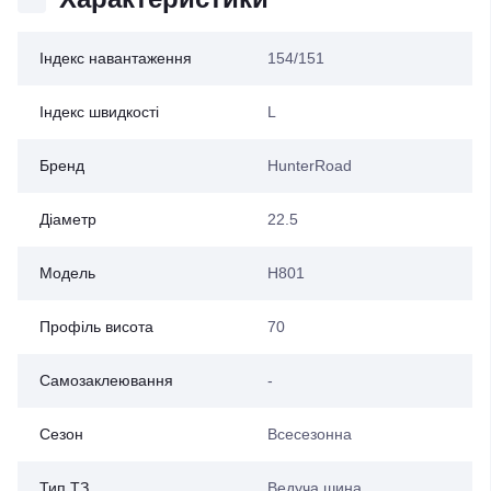
Індекс навантаження
154/151
Індекс швидкості
L
Бренд
HunterRoad
Діаметр
22.5
Модель
H801
Профіль висота
70
Самозаклеювання
-
Сезон
Всесезонна
Тип ТЗ
Ведуча шина