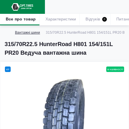
Все про товар
Характеристики
Відгуків
Питан
0
Вантажні шини
315/70R22.5 HunterRoad H801 154/151L PR20 Ве
315/70R22.5 HunterRoad H801 154/151L
PR20 Ведуча вантажна шина
хіт
в наявності