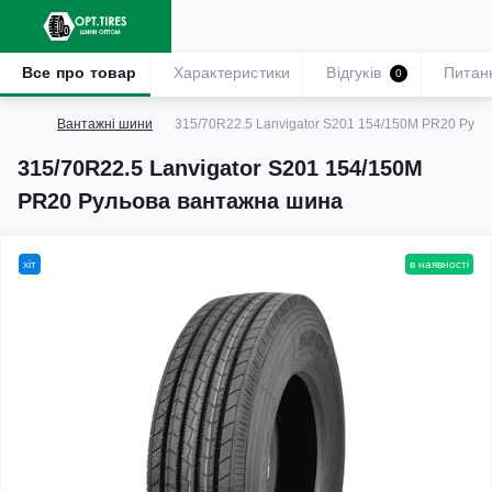
Все про товар
Характеристики
Відгуків
Питан
0
Вантажні шини
315/70R22.5 Lanvigator S201 154/150M PR20 Рул
315/70R22.5 Lanvigator S201 154/150M
PR20 Рульова вантажна шина
хіт
в наявності