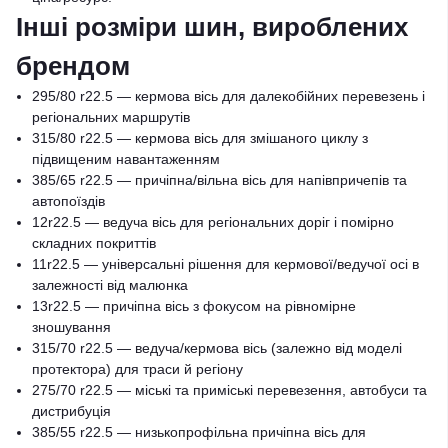
Інші розміри шин, вироблених
брендом
295/80 r22.5 — кермова вісь для далекобійних перевезень і
регіональних маршрутів
315/80 r22.5 — кермова вісь для змішаного циклу з
підвищеним навантаженням
385/65 r22.5 — причіпна/вільна вісь для напівпричепів та
автопоїздів
12r22.5 — ведуча вісь для регіональних доріг і помірно
складних покриттів
11r22.5 — універсальні рішення для кермової/ведучої осі в
залежності від малюнка
13r22.5 — причіпна вісь з фокусом на рівномірне
зношування
315/70 r22.5 — ведуча/кермова вісь (залежно від моделі
протектора) для траси й регіону
275/70 r22.5 — міські та приміські перевезення, автобуси та
дистрибуція
385/55 r22.5 — низькопрофільна причіпна вісь для