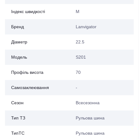
Індекс швидкості
M
Бренд
Lanvigator
Діаметр
22.5
Модель
S201
Профіль висота
70
Самозаклеювання
-
Сезон
Всесезонна
Тип ТЗ
Рульова шина
ТипТС
Рульова шина