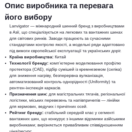
Опис виробника та перевага
його вибору
Lanvigator — міжнародний шинний бренд з виробництвами
в Азії, що спеціалізується на легкових та вантажних шинах
для світових ринків. Заводи працюють за сучасними
стандартами контролю якості, а модельні ряди адаптовано
під вимоги європейської експлуатації та українських доріг.
Країна виробництва:
Китай
Технології бренду:
комп’ютерне моделювання профілю
протектора (CAE), підбір сумішей із кремнеземом (силіка)
для зниження нагріву, безперервна вулканізація,
автоматизований контроль однорідності (Uniformity) та
рентген-інспекція каркасів.
Призначення шин:
для магістральних тягачів, регіональної
логістики, міських перевезень та напівпричепів — лінійки
для кермових, ведучих і причіпних осей.
Рейтинг бренду:
стабільний середній клас у сегменті
вантажних шин, що конкурує з іншими відомими азійськими
виробниками; вирізняється привабливим співвідношенням
ціна/ресурс.