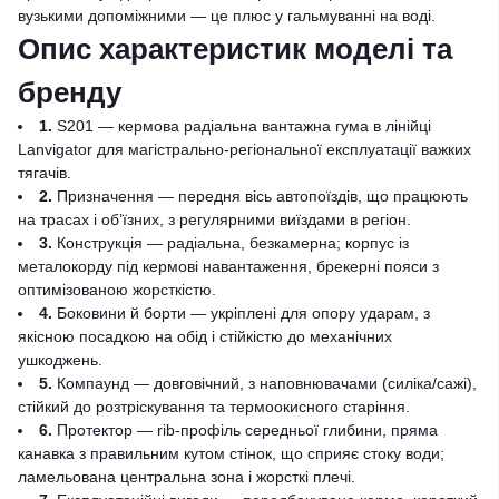
вузькими допоміжними — це плюс у гальмуванні на воді.
Опис характеристик моделі та
бренду
1.
S201 — кермова радіальна вантажна гума в лінійці
Lanvigator для магістрально-регіональної експлуатації важких
тягачів.
2.
Призначення — передня вісь автопоїздів, що працюють
на трасах і об’їзних, з регулярними виїздами в регіон.
3.
Конструкція — радіальна, безкамерна; корпус із
металокорду під кермові навантаження, брекерні пояси з
оптимізованою жорсткістю.
4.
Боковини й борти — укріплені для опору ударам, з
якісною посадкою на обід і стійкістю до механічних
ушкоджень.
5.
Компаунд — довговічний, з наповнювачами (силіка/сажі),
стійкий до розтріскування та термоокисного старіння.
6.
Протектор — rib-профіль середньої глибини, пряма
канавка з правильним кутом стінок, що сприяє стоку води;
ламельована центральна зона і жорсткі плечі.