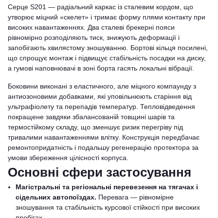
Серце S201 — радіальний каркас із сталевим кордом, що
утворює міцний «скелет» і тримає форму плями контакту при
високих навантаженнях. Два сталеві брекерні пояси
рівномірно розподіляють тиск, знижують деформації і
запобігають хвилястому зношуванню. Бортові кільця посилені,
що спрощує монтаж і підвищує стабільність посадки на диску,
а гумові наповнювачі в зоні борта гасять локальні вібрації.
Боковини виконані з еластичного, але міцного компаунду з
антиозоновими добавками, які уповільнюють старіння від
ультрафіолету та перепадів температур. Тепловідведення
покращене завдяки збалансованій товщині шарів та
термостійкому складу, що зменшує ризик перегріву під
тривалими навантаженнями влітку. Конструкція передбачає
ремонтопридатність і подальшу регенерацію протектора за
умови збереження цілісності корпуса.
Основні сфери застосування
Магістральні та регіональні перевезення на тягачах і
сідельних автопоїздах.
Перевага — рівномірне
зношування та стабільність курсової стійкості при високих
пробігах.