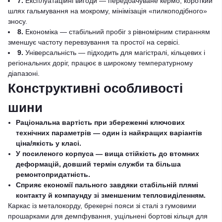
7.
Експлуатаційні вигоди — передбачуване кермо, короткий
шлях гальмування на мокрому, мінімізація «пилкоподібного»
зносу.
8.
Економіка — стабільний пробіг з рівномірним стиранням
зменшує частоту перевзування та простої на сервісі.
9.
Універсальність — підходить для магістралі, кільцевих і
регіональних доріг, працює в широкому температурному
діапазоні.
Конструктивні особливості
шини
Раціональна вартість при збереженні ключових
технічних параметрів — один із найкращих варіантів
ціна/якість у класі.
У посиленого корпуса — вища стійкість до втомних
деформацій, довший термін служби та більша
ремонтопридатність.
Сприяє економії пального завдяки стабільній плямі
контакту й компаунду зі зменшеним тепловиділенням.
Каркас із металокорду, брекерні пояси зі сталі з гумовими
прошарками для демпфування, ущільнені бортові кільця для