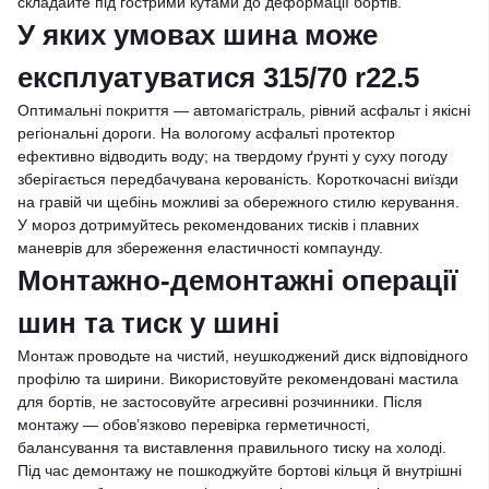
складайте під гострими кутами до деформації бортів.
У яких умовах шина може
експлуатуватися 315/70 r22.5
Оптимальні покриття — автомагістраль, рівний асфальт і якісні
регіональні дороги. На вологому асфальті протектор
ефективно відводить воду; на твердому ґрунті у суху погоду
зберігається передбачувана керованість. Короткочасні виїзди
на гравій чи щебінь можливі за обережного стилю керування.
У мороз дотримуйтесь рекомендованих тисків і плавних
маневрів для збереження еластичності компаунду.
Монтажно-демонтажні операції
шин та тиск у шині
Монтаж проводьте на чистий, неушкоджений диск відповідного
профілю та ширини. Використовуйте рекомендовані мастила
для бортів, не застосовуйте агресивні розчинники. Після
монтажу — обов’язково перевірка герметичності,
балансування та виставлення правильного тиску на холоді.
Під час демонтажу не пошкоджуйте бортові кільця й внутрішні