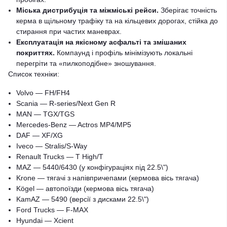
Міська дистрибуція та міжміські рейси.
Зберігає точність
керма в щільному трафіку та на кільцевих дорогах, стійка до
стирання при частих маневрах.
Експлуатація на якісному асфальті та змішаних
покриттях.
Компаунд і профіль мінімізують локальні
перегріти та «пилкоподібне» зношування.
Список техніки:
Volvo — FH/FH4
Scania — R-series/Next Gen R
MAN — TGX/TGS
Mercedes-Benz — Actros MP4/MP5
DAF — XF/XG
Iveco — Stralis/S-Way
Renault Trucks — T High/T
MAZ — 5440/6430 (у конфігураціях під 22.5\")
Krone — тягачі з напівпричепами (кермова вісь тягача)
Kögel — автопоїзди (кермова вісь тягача)
KamAZ — 5490 (версії з дисками 22.5\")
Ford Trucks — F-MAX
Hyundai — Xcient