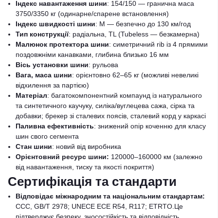
Індекс навантаження шини
: 154/150 — гранична маса
3750/3350 кг (одинарне/спарене встановлення)
Індекс швидкості шини
: M — безпечно до 130 км/год
Тип конструкції
: радіальна, TL (Tubeless — безкамерна)
Малюнок протектора шини
: симетричний rib із 4 прямими
поздовжніми канавками, глибина близько 16 мм
Вісь установки шини
: рульова
Вага, маса шини
: орієнтовно 62–65 кг (можливі невеликі
відхилення за партією)
Матеріал
: багатокомпонентний компаунд із натурального
та синтетичного каучуку, силіка/вуглецева сажа, сірка та
добавки; брекер зі сталевих поясів, сталевий корд у каркасі
Паливна ефективність
: знижений опір коченню для класу
шин свого сегмента
Стан шини
: новий від виробника
Орієнтовний ресурс шини:
120000–160000 км (залежно
від навантаження, тиску та якості покриття)
Сертифікація та стандарти
Відповідає міжнародним та національним стандартам:
CCC, GB/T 2978; UNECE ECE R54, R117; ETRTO.Це
підтверджує безпеку, зносостійкість та відповідність