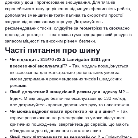
дренаж у дощ і прогнозоване зношування. Для тягачів
європейського типу це рішення підвищує ефективність рейсів,
допомагає зменшити витрати палива та скоротити простої
завдяки відновлюваному корпусу. Дотримуйтесь
рекомендованих тисків, слідкуйте за геометрією та своєчасно
проводьте ротацію — і вантажна гума відпрацює свій ресурс із
запасом міцності та високим рівнем безпеки.
Часті питання про шину
Чи підходить 315/70 r22.5 Lanvigator S201 для
всесезонної експлуатації?
– Так, модель позиціонується
як всесезонна для магістрально-регіональних умов за
умови дотримання рекомендованих тисків і швидкісних
режимів.
Який допустимий швидкісний режим для індексу M?
–
Індекс M відповідає безпечній експлуатації до 130 км/год,
але дотримуйтесь правил дорожнього руху та навантажень.
Чи можна відновлювати протектор на цій шині?
– Так,
корпус розраховано на регенерацію за умови відсутності
критичних пошкоджень; звертайтесь до сервісів, що мають
обладнання для відновлення вантажних шин.
Який тиск підтримувати на кермовій осі?
– Орієнтуйтесь