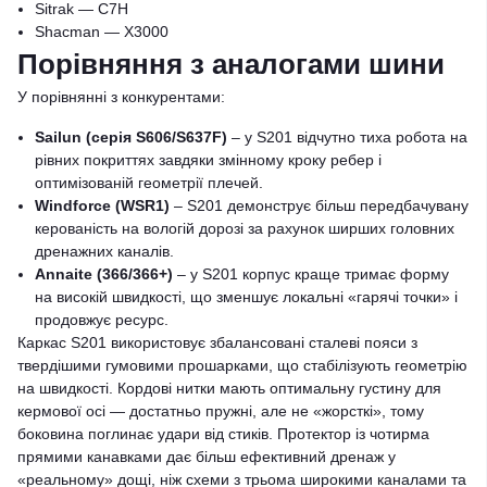
Sitrak — C7H
Shacman — X3000
Порівняння з аналогами шини
У порівнянні з конкурентами:
Sailun (серія S606/S637F)
– у S201 відчутно тиха робота на
рівних покриттях завдяки змінному кроку ребер і
оптимізованій геометрії плечей.
Windforce (WSR1)
– S201 демонструє більш передбачувану
керованість на вологій дорозі за рахунок ширших головних
дренажних каналів.
Annaite (366/366+)
– у S201 корпус краще тримає форму
на високій швидкості, що зменшує локальні «гарячі точки» і
продовжує ресурс.
Каркас S201 використовує збалансовані сталеві пояси з
твердішими гумовими прошарками, що стабілізують геометрію
на швидкості. Кордові нитки мають оптимальну густину для
кермової осі — достатньо пружні, але не «жорсткі», тому
боковина поглинає удари від стиків. Протектор із чотирма
прямими канавками дає більш ефективний дренаж у
«реальному» дощі, ніж схеми з трьома широкими каналами та