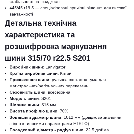
стабільності на швидкості
445/45 r19.5 — спеціалізовані причіпні рішення для високої
вантажності
Детальна технічна
характеристика та
розшифровка маркування
шини 315/70 r22.5 S201
Виробник шини
: Lanvigator
Країна виробник шини
: Китай
Призначення шини
: рульова вантажна гума для
магістральних/регіональних перевезень
Сезонність шини
: всесезонна
Модель шини
: S201
Ширина шини
: 315 мм
Висота профілю шини
: 70%
Зовнішній діаметр шини
: 1012 мм (довідкове значення
згідно з типовими параметрами ETRTO)
Посадковий діаметр - радіус шини
: 22.5 дюйма