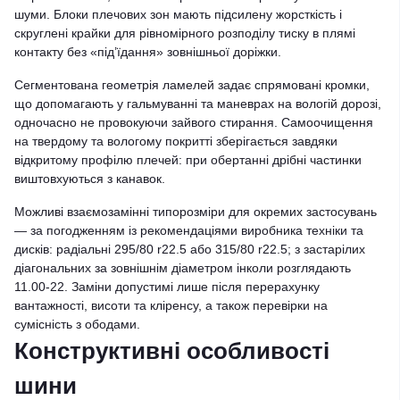
шуми. Блоки плечових зон мають підсилену жорсткість і
скруглені крайки для рівномірного розподілу тиску в плямі
контакту без «під’їдання» зовнішньої доріжки.
Сегментована геометрія ламелей задає спрямовані кромки,
що допомагають у гальмуванні та маневрах на вологій дорозі,
одночасно не провокуючи зайвого стирання. Самоочищення
на твердому та вологому покритті зберігається завдяки
відкритому профілю плечей: при обертанні дрібні частинки
виштовхуються з канавок.
Можливі взаємозамінні типорозміри для окремих застосувань
— за погодженням із рекомендаціями виробника техніки та
дисків: радіальні 295/80 r22.5 або 315/80 r22.5; з застарілих
діагональних за зовнішнім діаметром інколи розглядають
11.00-22. Заміни допустимі лише після перерахунку
вантажності, висоти та кліренсу, а також перевірки на
сумісність з ободами.
Конструктивні особливості
шини