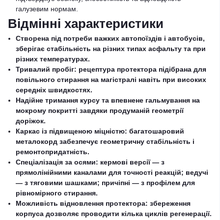
галузевим нормам.
Відмінні характеристики
Створена під потреби важких автопоїздів і автобусів,
зберігає стабільність на різних типах асфальту та при
різних температурах.
Тривалий пробіг: рецептура протектора підібрана для
повільного стирання на магістралі навіть при високих
середніх швидкостях.
Надійне тримання курсу та впевнене гальмування на
мокрому покритті завдяки продуманій геометрії
доріжок.
Каркас із підвищеною міцністю: багатошаровий
металокорд забезпечує геометричну стабільність і
ремонтопридатність.
Спеціалізація за осями: кермові версії — з
прямолінійними каналами для точності реакцій; ведучі
— з тяговими шашками; причіпні — з профілем для
рівномірного стирання.
Можливість відновлення протектора: збереження
корпуса дозволяє проводити кілька циклів регенерації.