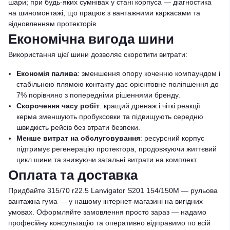
шари; при будь-яких сумнівах у стані корпуса — діагностика
на шиномонтажі, що працює з вантажними каркасами та
відновленням протекторів.
Економічна вигода шини
Використання цієї шини дозволяє скоротити витрати:
Економія палива
: зменшення опору коченню компаундом і
стабільною плямою контакту дає орієнтовне поліпшення до
7% порівняно з попередніми рішеннями бренду.
Скорочення часу робіт
: кращий дренаж і чіткі реакції
керма зменшують пробуксовки та підвищують середню
швидкість рейсів без втрати безпеки.
Менше витрат на обслуговування
: ресурсний корпус
підтримує регенерацію протектора, продовжуючи життєвий
цикл шини та знижуючи загальні витрати на комплект.
Оплата та доставка
Придбайте 315/70 r22.5 Lanvigator S201 154/150M — рульова
вантажна гума — у нашому інтернет-магазині на вигідних
умовах. Оформляйте замовлення просто зараз — надамо
професійну консультацію та оперативно відправимо по всій