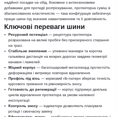
надійної посадки на обід, боковини з антиозоновими
добавками для протидії розтріскуванню, протекторна суміш зі
збалансованою еластичністю — така конфігурація забезпечує
працю шини під значним навантаженням та її довговічність.
Ключові переваги шини
Ресурсний потенціал
— рецептура протектора
розрахована на великі пробіги без прискореного стирання
на трасі.
Стабільне зчеплення
— упевнені маневри та коротка
гальмівна дистанція на мокрих дорогах завдяки геометрії
канавок і ламелей.
Міцний корпус
— багатошаровий металокорд протистоїть
деформаціям і витримує повторне відновлення.
Профіль під вісь
— кермовий rib-патерн зберігає точність
курсового тримання та рівномірність зносу.
Готовність до регенерації
— корпус підтримує декілька
циклів відновлення протектора за умови належної
експлуатації.
Контроль зносу
— індикатори дозволяють планувати
ротації і своєчасну заміну.
Ефективність парку
— комбінована тягова спроможність і