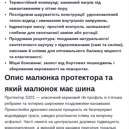
Термоcтійкий компаунд: знижений нагрів під
навантаженням у літню пору.
Послідовна шаруватість конструкції: удосконалений
тепло-відвід і зменшення внутрішніх напружень.
Індикатори зносу: простий контроль залишкової
глибини для своєчасної заміни або ротації.
Продумана рецептура: поєднання натурального/
синтетичного каучуку з підсилювачами (сажі та силіки),
смолами й оліями для оптимального балансу міцності
та еластичності.
Міцні боковини: захист від бортових пошкоджень і
збереження керованості на поворотах.
Опис малюнка протектора та
який малюнок має шина
Протектор S201 — класичний кермовий rib-профіль із п’ятьма
ребрами та чотирма широкими поздовжніми канавками.
Прямолінійні дренажні канали працюють як безперервні
водовідвідні траси, швидко розсікаючи плівку на мокрому
асфальті. Часті ламелі на центральних доріжках підвищують
мікрозчеплення, а змінний крок канавок пригнічує тональні