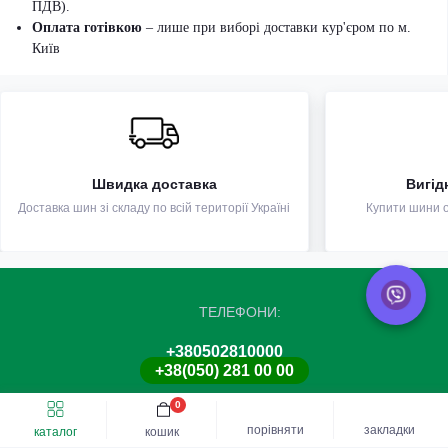
ПДВ).
Оплата готівкою
– лише при виборі доставки кур'єром по м.
Київ
Швидка доставка
Вигід
Доставка шин зі складу по всій території Україні
Купити шини оп
ТЕЛЕФОНИ:
+380502810000
+38(050) 281 00 00
0
СОЦ МЕРЕЖІ:
Швидке замовлення
Купити шину
порівняти
закладки
каталог
кошик