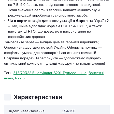
на 7.5–9.0 бар залежно від навантаження та швидкості.
Точні значення беріть із таблиць навантаження/тиску й
рекомендацій виробника транспортного засобу.
Чи є сертифікація для експлуатації в Європі та Україні?
– Так, шина відповідає нормам ECE R54 і R117, а також
вимогам ETRTO, що дозволяє її використання на
європейських дорогах.
Замовляйте зараз — вигідна ціна та гарантія виробника;
Оперативна доставка по всій Україні; Оформіть покупку —
спеціальні умови для автопарків і логістичних компаній.
Потрібна порада? Телефонуйте — допоможемо підібрати
оптимальний комплект під ваші маршрути та навантаження!
Теги:
315/70R22.5 Lanvigator S201 Рульова шина
,
Вантажні
шини
,
R22.5
Характеристики
Індекс навантаження
154/150