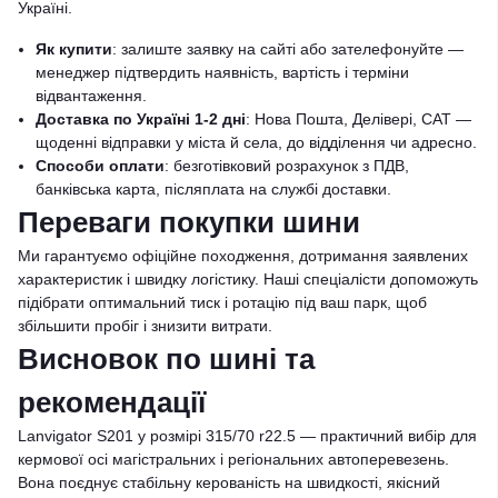
Україні.
Як купити
: залиште заявку на сайті або зателефонуйте —
менеджер підтвердить наявність, вартість і терміни
відвантаження.
Доставка по Україні 1-2 дні
: Нова Пошта, Делівері, САТ —
щоденні відправки у міста й села, до відділення чи адресно.
Способи оплати
: безготівковий розрахунок з ПДВ,
банківська карта, післяплата на службі доставки.
Переваги покупки шини
Ми гарантуємо офіційне походження, дотримання заявлених
характеристик і швидку логістику. Наші спеціалісти допоможуть
підібрати оптимальний тиск і ротацію під ваш парк, щоб
збільшити пробіг і знизити витрати.
Висновок по шині та
рекомендації
Lanvigator S201 у розмірі 315/70 r22.5 — практичний вибір для
кермової осі магістральних і регіональних автоперевезень.
Вона поєднує стабільну керованість на швидкості, якісний