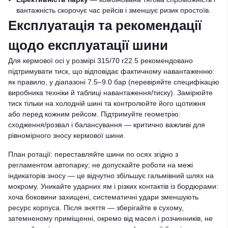
вантажність скорочує час рейсів і зменшує ризик простоїв.
Експлуатація та рекомендації
щодо експлуатації шини
Для кермової осі у розмірі 315/70 r22.5 рекомендовано
підтримувати тиск, що відповідає фактичному навантаженню:
як правило, у діапазоні 7.5–9.0 бар (перевіряйте специфікацію
виробника техніки й таблиці навантаження/тиску). Замірюйте
тиск тільки на холодній шині та контролюйте його щотижня
або перед кожним рейсом. Підтримуйте геометрію:
сходження/розвал і балансування — критично важливі для
рівномірного зносу кермової шини.
План ротації: переставляйте шини по осях згідно з
регламентом автопарку; не допускайте роботи на межі
індикаторів зносу — це відчутно збільшує гальмівний шлях на
мокрому. Уникайте ударних ям і різких контактів із бордюрами:
хоча боковини захищені, систематичні удари зменшують
ресурс корпуса. Після зняття — зберігайте в сухому,
затемненому приміщенні, окремо від масел і розчинників, не