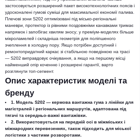
застосовується розширений пакет високотехнологічних поясів і
удосконалені гумові суміші для максимальної економії палива.
Плечові зони S202 оптимізовані під місько-регіональні
маневри, протектор із рівними поздовжніми канавками тримає
напрямок і запобігає хвилям зносу; у преміум-моделях більше
мікроламелей і складніша геометрія для поліпшеного
зчеплення в холодну пору. Якщо потрібен доступний і
ремонтопридатний каркас зі стабільною поведінкою на трасі
— S202 виправдовує очікування, а якщо на першому місці
найменший опір коченню і розширені гарантії, варто
розглянути топ-сегмент.
Опис характеристик моделі та
бренду
1. Модель S202 — кермова вантажна гума з лінійки для
магістралей і регіональних маршрутів, адаптована під
тягачі та середньо-важкі вантажівки.
2. Використовується на передній осі в міжміських і
міжнародних перевезеннях, також підходить для міської
логістики з частими розворотами.