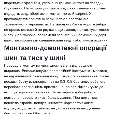
шорстким асфальтом, упевнено тримає контакт на твердих
ґрунтовках. На мокрому покритті поздовжні канали стабільно
відводять воду, зберігаючи контакт по всій ширині. У
прохолоду гумова суміш залишається еластичною,
забезпечуючи керованість. На твердому ґрунті жорсткі ребра
не провалюються й не рвуться, що зменшує ризик кусочкового
зносу. Для глибокої багнюки чи засніжених неочищених доріг
варто застосовувати спеціалізовані ведучі або зимові рішення.
Монтажно-демонтажні операції
шин та тиск у шині
Проводьте монтаж на чисті диски 22.5 із відповідною
шириною. Використовуйте професійний інструмент і мастила,
не перевищуйте рекомендовану швидкість накачування. Після
посадки борту встановіть тиск на 0.3–0.5 бар вище робочого,
перевірте правильність прилягання, опісля відкоригуйте до
експлуатаційного значення. Після першої доби роботи
повторно перевірте тиск і балансування. При демонтажі
повністю стравіть повітря, знімайте борт розтискачем
відповідно до техінструкцій, не допускаючи пошкодження
бортового кільця і боковини.