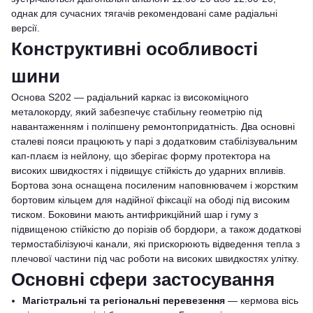
однак для сучасних тягачів рекомендовані саме радіальні
версії.
Конструктивні особливості
шини
Основа S202 — радіальний каркас із високоміцного
металокорду, який забезпечує стабільну геометрію під
навантаженням і поліпшену ремонтопридатність. Два основні
сталеві пояси працюють у парі з додатковим стабілізувальним
кап-плаєм із нейлону, що зберігає форму протектора на
високих швидкостях і підвищує стійкість до ударних впливів.
Бортова зона оснащена посиленим наповнювачем і жорстким
бортовим кільцем для надійної фіксації на ободі під високим
тиском. Боковини мають антифрикційний шар і гуму з
підвищеною стійкістю до порізів об бордюри, а також додаткові
термостабілізуючі канали, які прискорюють відведення тепла з
плечової частини під час роботи на високих швидкостях улітку.
Основні сфери застосування
Магістральні та регіональні перевезення
— кермова вісь