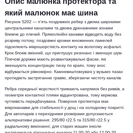
Опис малюнка протектора та
який малюнок має шина
Рисунок S202 — п’ять поздовжніх ребер з двома широкими
центральними каналами та двома дренажними зонами
ближче до плечей. Прямолінійні канавки відводять воду без
розриву потоку; поздовжні кромки множинних ламелей
підсилюють мікрошорсткість контакту на вологому асфальті.
Крок блоків змінний, що приглушує резонанс і зменшує шум.
Плечові доріжки мають розвантажувальні фаски, які
зменшують концентрацію тиску по краях, тому знос
відбувається рівномірно. Камневиштовхувачі у вузьких пазах
протидіють застряганню гравію, зберігаючи чистоту каналів.
Ребра середньої жорсткості тримають напрямок без ривків, а
геометрія контактної плями відцентрована, тому кермова
чутливість передбачувана. Поверхня протектора має
мікроканавки для стабільності у дощ і на холодному покритті.
Для автопарків з перехідними розмірами допускаються
альтернативні рішення: 295/80 r22.5 та 315/80 r22.5 у
радіальному виконанні; для старих машин інколи
зустрічаються діагональні аналоги 11.00-20 або 12.00-20,