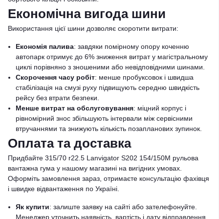
Економічна вигода шини
Використання цієї шини дозволяє скоротити витрати:
Економія палива
: завдяки помірному опору коченню
автопарк отримує до 6% зниження витрат у магістральному
циклі порівняно з зношеними або невідповідними шинами.
Скорочення часу робіт
: менше пробуксовок і швидша
стабілізація на смузі руху підвищують середню швидкість
рейсу без втрати безпеки.
Менше витрат на обслуговування
: міцний корпус і
рівномірний знос збільшують інтервали між сервісними
втручаннями та знижують кількість позапланових зупинок.
Оплата та доставка
Придбайте 315/70 r22.5 Lanvigator S202 154/150M рульова
вантажна гума у нашому магазині на вигідних умовах.
Оформіть замовлення зараз, отримаєте консультацію фахівця
і швидке відвантаження по Україні.
Як купити
: залиште заявку на сайті або зателефонуйте.
Менеджер уточнить наявність, вартість і дату відправлення.