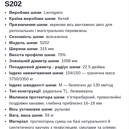
S202
Виробник шини
: Lanvigator
Країна виробник шини
: Китай
Призначення шини
: кермова вісь вантажних авто для
регіональних і магістральних перевезень
Сезонність шини
: всесезонна
Модель шини
: S202
Ширина шини
: 315 мм
Висота профілю шини
: 70%
Зовнішній діаметр шини
: 1008 мм
Посадковий діаметр - радіус шини
: 22.5 дюйма
Індекс навантаження шини
: 154/150 — гранична маса
3750/3350 кг
Індекс швидкості шини
: M — безпечно до 130 км/год
Тип конструкції
: радіальна TL, безкамерна
Малюнок протектора шини
: п’ятиреберний, прямолінійні
поздовжні канавки, глибина приблизно 16–18 мм
Вісь установки шини
: рульова
Вага, маса шини
: 59 кг
Матеріал
: протекторна суміш на базі натурального й
синтетичного каучуку з техвуглецем, смолами та оліями;