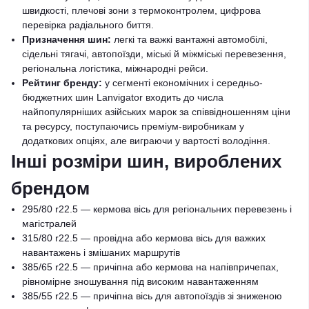
швидкості, плечові зони з термоконтролем, цифрова
перевірка радіального биття.
Призначення шин:
легкі та важкі вантажні автомобілі,
сідельні тягачі, автопоїзди, міські й міжміські перевезення,
регіональна логістика, міжнародні рейси.
Рейтинг бренду:
у сегменті економічних і середньо-
бюджетних шин Lanvigator входить до числа
найпопулярніших азійських марок за співвідношенням ціни
та ресурсу, поступаючись преміум-виробникам у
додаткових опціях, але виграючи у вартості володіння.
Інші розміри шин, вироблених
брендом
295/80 r22.5 — кермова вісь для регіональних перевезень і
магістралей
315/80 r22.5 — провідна або кермова вісь для важких
навантажень і змішаних маршрутів
385/65 r22.5 — причіпна або кермова на напівпричепах,
рівномірне зношування під високим навантаженням
385/55 r22.5 — причіпна вісь для автопоїздів зі зниженою