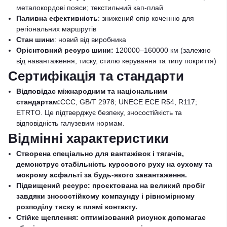
металокордові пояси; текстильний кап-плай
Паливна ефективність
: знижений опір коченню для
регіональних маршрутів
Стан шини
: новий від виробника
Орієнтовний ресурс шини:
120000–160000 км (залежно
від навантаження, тиску, стилю керування та типу покриття)
Сертифікація та стандарти
Відповідає міжнародним та національним
стандартам:
CCC, GB/T 2978; UNECE ECE R54, R117;
ETRTO. Це підтверджує безпеку, зносостійкість та
відповідність галузевим нормам.
Відмінні характеристики
Створена спеціально для вантажівок і тягачів,
демонструє стабільність курсового руху на сухому та
мокрому асфальті за будь-якого завантаження.
Підвищений ресурс: проєктована на великий пробіг
завдяки зносостійкому компаунду і рівномірному
розподілу тиску в плямі контакту.
Стійке щеплення: оптимізований рисунок допомагає