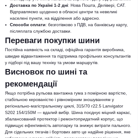
Доставка по Україні 1-2 дні
: Нова Пошта, Делівері, САТ.
Відправляємо щоденно в обласні центри та невеликі
населені пункти, на відділення або адресно.
Способи оплати
: безготівково з ПДВ, на банківську карту,
післяплата службою доставки.
Переваги покупки шини
Постійна наявність на складі, офіційна гарантія виробника,
швидке відвантаження та підтримка профільних консультантів
у підборі під вашу техніку та умови маршрутів.
Висновок по шині та
рекомендації
Якщо потрібна рульова вантажна гума з помірною вартістю,
стабільною керованістю і рівномірним зношуванням у
регіонально-магістральному циклі, 315/70 r22.5 Lanvigator
S202 154/150M — вдалий вибір. Шина поєднує міцний каркас,
збалансований протектор і ремонтопридатний корпус, що
підвищує ефективність автопарку та знижує витрати пального.
Для сідельних тягачів і бортових авто це надійне рішення, яке