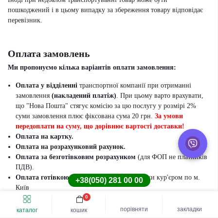
пошкоджений і в цьому випадку за збереження товару відповідає
перевізник
.
Оплата замовлень
Ми пропонуємо кілька варіантів оплати замовлення:
Оплата у відділенні
транспортної компанії при отриманні
замовлення
(накладений платіж)
. При цьому варто врахувати,
що "Нова Пошта" стягує комісію за цю послугу у розмірі 2%
суми замовлення плюс фіксована сума 20 грн.
За умови
передоплати на суму, що дорівнює вартості доставки!
Оплата на картку.
Оплата на розрахунковий рахунок.
Оплата за безготівковим розрахунком
(для ФОП не платників
ПДВ).
Оплата готівкою
– лише при виборі доставки кур'єром по м.
+38(050) 281 00 00
Київ
0
Швидке замовлення
Купити шину
порівняти
закладки
каталог
кошик