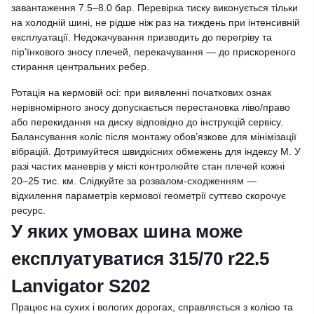
завантаження 7.5–8.0 бар. Перевірка тиску виконується тільки
на холодній шині, не рідше ніж раз на тиждень при інтенсивній
експлуатації. Недокачування призводить до перегріву та
пір’їнкового зносу плечей, перекачування — до прискореного
стирання центральних ребер.
Ротація на кермовій осі: при виявленні початкових ознак
нерівномірного зносу допускається перестановка ліво/право
або перекидання на диску відповідно до інструкцій сервісу.
Балансування коліс після монтажу обов’язкове для мінімізації
вібрацій. Дотримуйтеся швидкісних обмежень для індексу M. У
разі частих маневрів у місті контролюйте стан плечей кожні
20–25 тис. км. Слідкуйте за розвалом-сходженням —
відхилення параметрів кермової геометрії суттєво скорочує
ресурс.
У яких умовах шина може
експлуатуватися 315/70 r22.5
Lanvigator S202
Працює на сухих і вологих дорогах, справляється з колією та