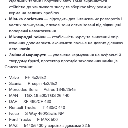
сідельних тягачів і бортових авто. Гума вирізняється
стійкістю до хвильового зносу та зберігає чітку реакцію
керма на великих пробігах.
Міська логістика
— підходить для інтенсивних розворотів і
частих гальмувань, плечові зони оптимізовані під підвищені
поперечні навантаження.
Міжнародні рейси
— стабільність курсу та знижений опір
коченню допомагають економити пальне на довгих ділянках
автошляхів.
Змішані маршрути
— упевнене кермування на асфальті й
твердому ґрунті, протектор протидіє захопленню камінців.
Список техніки:
Volvo — FH 4x2/6x2
Scania — R-серія 4x2/6x2
Mercedes-Benz — Actros 1845/2545
MAN — TGX 18.500/TGS 26.440
DAF — XF 480/CF 430
Renault Trucks — T 480/C 440
Iveco — S-Way 460/Stralis NP
Ford Trucks — F-MAX 500
MAZ — 5440/6430 у версіях з дисками 22.5