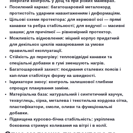
зберігати контроль у дощ та при різких маневрах.
Посилений каркас: багатошаровий металокорд
протистоїть ударним навантаженням і деформаціям.
Цільові схеми протектора: для кермової осі — прямі
канавки та ребра стабільності; для ведучої — масивні
шашки; для причіпної — рівномірний протектор.
Можливість відновлення: міцний корпус придатний
для декількох циклів наварювання за умови
правильної експлуатації.
Стійкість до перегріву: тепловідвідні канавки та
спеціальні добавки в гумі зменшують нагрів.
Багатошаровий захист: поєднання сталевих поясів і
кап-плая стабілізує форму на швидкості.
Індикатори зносу: контроль залишкової глибини
спрощує планування заміни.
Матеріальна база: натуральний і синтетичний каучук,
техвуглець, сірка, металева і текстильна кордова сітка,
пластифікатори, смоли, оливи та функціональні
добавки.
Підвищена курсово-бічна стабільність: укріплена
боковина стримує коливання на вітрі і в колії.