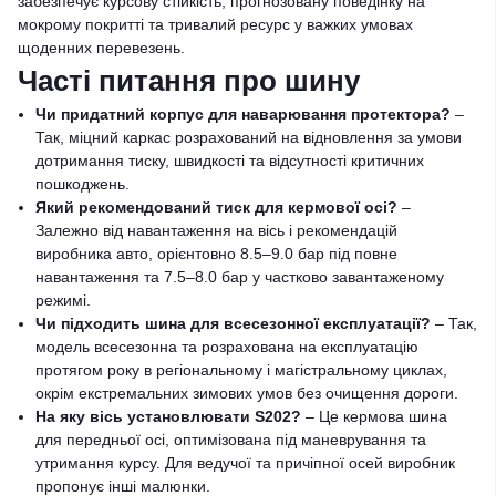
забезпечує курсову стійкість, прогнозовану поведінку на
мокрому покритті та тривалий ресурс у важких умовах
щоденних перевезень.
Часті питання про шину
Чи придатний корпус для наварювання протектора?
–
Так, міцний каркас розрахований на відновлення за умови
дотримання тиску, швидкості та відсутності критичних
пошкоджень.
Який рекомендований тиск для кермової осі?
–
Залежно від навантаження на вісь і рекомендацій
виробника авто, орієнтовно 8.5–9.0 бар під повне
навантаження та 7.5–8.0 бар у частково завантаженому
режимі.
Чи підходить шина для всесезонної експлуатації?
– Так,
модель всесезонна та розрахована на експлуатацію
протягом року в регіональному і магістральному циклах,
окрім екстремальних зимових умов без очищення дороги.
На яку вісь установлювати S202?
– Це кермова шина
для передньої осі, оптимізована під маневрування та
утримання курсу. Для ведучої та причіпної осей виробник
пропонує інші малюнки.