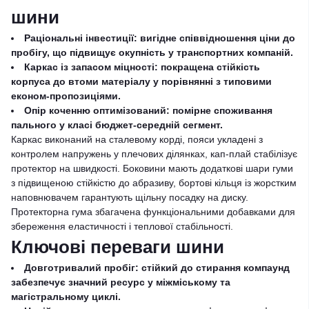
шини
Раціональні інвестиції: вигідне співвідношення ціни до
пробігу, що підвищує окупність у транспортних компаній.
Каркас із запасом міцності: покращена стійкість
корпуса до втоми матеріалу у порівнянні з типовими
економ-пропозиціями.
Опір коченню оптимізований: помірне споживання
пального у класі бюджет-середній сегмент.
Каркас виконаний на сталевому корді, пояси укладені з
контролем напружень у плечових ділянках, кап-плай стабілізує
протектор на швидкості. Боковини мають додаткові шари гуми
з підвищеною стійкістю до абразиву, бортові кільця із жорстким
наповнювачем гарантують щільну посадку на диску.
Протекторна гума збагачена функціональними добавками для
збереження еластичності і теплової стабільності.
Ключові переваги шини
Довготривалий пробіг: стійкий до стирання компаунд
забезпечує значний ресурс у міжміському та
магістральному циклі.