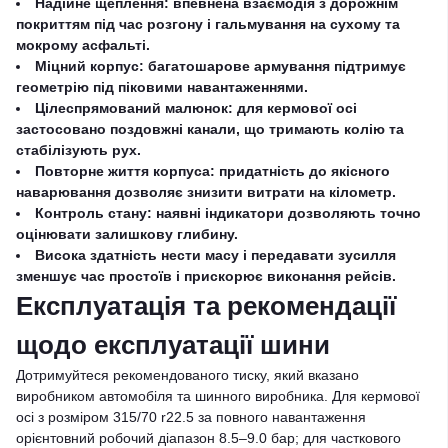
Надійне щеплення: впевнена взаємодія з дорожнім
покриттям під час розгону і гальмування на сухому та
мокрому асфальті.
Міцний корпус: багатошарове армування підтримує
геометрію під піковими навантаженнями.
Цілеспрямований малюнок: для кермової осі
застосовано поздовжні канали, що тримають колію та
стабілізують рух.
Повторне життя корпуса: придатність до якісного
наварювання дозволяє знизити витрати на кілометр.
Контроль стану: наявні індикатори дозволяють точно
оцінювати залишкову глибину.
Висока здатність нести масу і передавати зусилля
зменшує час простоїв і прискорює виконання рейсів.
Експлуатація та рекомендації
щодо експлуатації шини
Дотримуйтеся рекомендованого тиску, який вказано
виробником автомобіля та шинного виробника. Для кермової
осі з розміром 315/70 r22.5 за повного навантаження
орієнтовний робочий діапазон 8.5–9.0 бар; для часткового