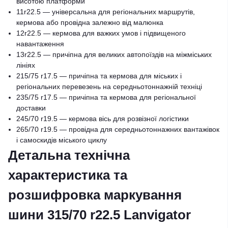
висотою платформи
11r22.5 — універсальна для регіональних маршрутів,
кермова або провідна залежно від малюнка
12r22.5 — кермова для важких умов і підвищеного
навантаження
13r22.5 — причіпна для великих автопоїздів на міжміських
лініях
215/75 r17.5 — причіпна та кермова для міських і
регіональних перевезень на середньотоннажній техніці
235/75 r17.5 — причіпна та кермова для регіональної
доставки
245/70 r19.5 — кермова вісь для розвізної логістики
265/70 r19.5 — провідна для середньотоннажних вантажівок
і самоскидів міського циклу
Детальна технічна
характеристика та
розшифровка маркування
шини 315/70 r22.5 Lanvigator