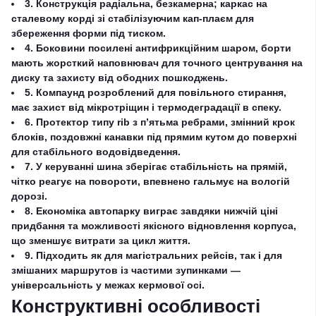
3. Конструкція радіальна, безкамерна; каркас на
сталевому корді зі стабілізуючим кап-плаєм для
збереження форми під тиском.
4. Боковини посилені антифрикційним шаром, борти
мають жорсткий наповнювач для точного центрування на
диску та захисту від ободних пошкоджень.
5. Компаунд розроблений для повільного стирання,
має захист від мікротріщин і термодеградації в спеку.
6. Протектор типу rib з п’ятьма ребрами, змінний крок
блоків, поздовжні канавки під прямим кутом до поверхні
для стабільного водовідведення.
7. У керуванні шина зберігає стабільність на прямій,
чітко реагує на повороти, впевнено гальмує на вологій
дорозі.
8. Економіка автопарку виграє завдяки нижчій ціні
придбання та можливості якісного відновлення корпуса,
що зменшує витрати за цикл життя.
9. Підходить як для магістральних рейсів, так і для
змішаних маршрутов із частими зупинками —
універсальність у межах кермової осі.
Конструктивні особливості