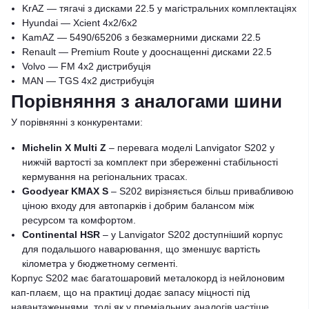
KrAZ — тягачі з дисками 22.5 у магістральних комплектаціях
Hyundai — Xcient 4x2/6x2
KamAZ — 5490/65206 з безкамерними дисками 22.5
Renault — Premium Route у дооснащенні дисками 22.5
Volvo — FM 4x2 дистрибуція
MAN — TGS 4x2 дистрибуція
Порівняння з аналогами шини
У порівнянні з конкурентами:
Michelin X Multi Z
– перевага моделі Lanvigator S202 у
нижчій вартості за комплект при збереженні стабільності
кермування на регіональних трасах.
Goodyear KMAX S
– S202 вирізняється більш привабливою
ціною входу для автопарків і добрим балансом між
ресурсом та комфортом.
Continental HSR
– у Lanvigator S202 доступніший корпус
для подальшого наварювання, що зменшує вартість
кілометра у бюджетному сегменті.
Корпус S202 має багатошаровий металокорд із нейлоновим
кап-плаєм, що на практиці додає запасу міцності під
навантаженнями, тоді як у преміальних аналогів частіше