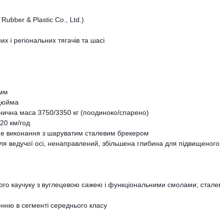
ubber & Plastic Co., Ltd.)
них і регіональних тягачів та шасі
 мм
 дюйма
нична маса 3750/3350 кг (поодиноко/спарено)
20 км/год
не виконання з шаруватим сталевим брекером
для ведучої осі, ненаправлений, збільшена глибина для підвищеного
ного каучуку з вуглецевою сажею і функціональними смолами; стале
енню в сегменті середнього класу