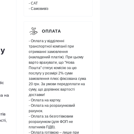
- САТ
- Самовивіз
я
ОПЛАТА
- Оплата у відділенні
транспортної компанії при
 у
отриманні замовлення
(накладений платіж). При цьому
варто врахувати, що "Нова
Пошта" стягує комісію за цю
послугу у розмірі 2% суми
замовлення плюс фіксована сума
ic
20 грн. За умови передоплати на
суму, що дорівнює вартості
на на
доставки!
- Оплата на картку.
- Оплата на розрахунковий
рахунок.
тів
- Оплата за безготівковим
сті,
розрахунком (для ФОП не
платників ПДВ).
- Оплата готівкою – лише при