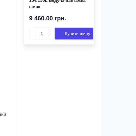
154/150L Ведуча вантажна
шина
9 460.00 грн.
Купити шину
вий