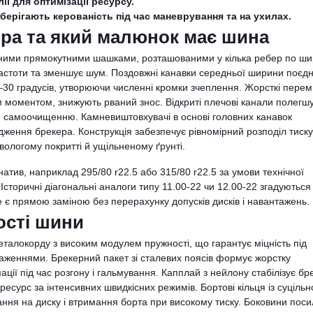
ії для оптимізації ресурсу.
берігають керованість під час маневрування та на ухилах.
ра та який малюнок має шина
ивними прямокутними шашками, розташованими у кілька ребер по ши
частоти та зменшує шум. Поздовжні канавки середньої ширини поєдн
–30 градусів, утворюючи численні кромки зчеплення. Жорсткі перем
м моментом, знижують рваний знос. Відкриті плечові канали полегш
 самоочищенню. Камневиштовхувачі в основі головних канавок
дження брекера. Конструкція забезпечує рівномірний розподіл тиску
вологому покритті й ущільненому ґрунті.
атив, наприклад 295/80 r22.5 або 315/80 r22.5 за умови технічної
Історичні діагональні аналоги типу 11.00-22 чи 12.00-22 згадуються
е є прямою заміною без перерахунку допусків дисків і навантажень.
ості шини
талокорду з високим модулем пружності, що гарантує міцність під
женнями. Брекерний пакет зі сталевих поясів формує жорстку
ії під час розгону і гальмування. Капплай з нейлону стабілізує бр
есурс за інтенсивних швидкісних режимів. Бортові кільця із суцільн
ння на диску і втримання борта при високому тиску. Боковини поси