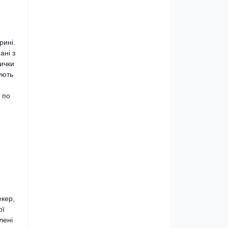
рині.
ані з
ички
ують
 по
екер,
ої
лені