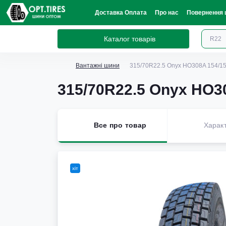
Доставка Оплата
Про нас
Повернення 
Каталог товарів
Вантажні шини
315/70R22.5 Onyx HO308A 154/1
315/70R22.5 Onyx HO3
Все про товар
Харак
хіт