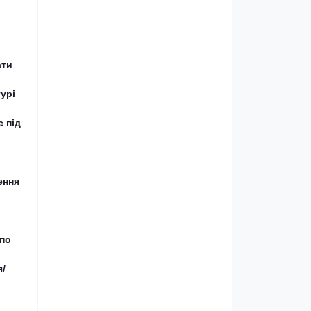
ати
урі
 під
ення
 по
я/