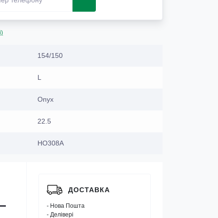
і)
154/150
L
Onyx
22.5
HO308A
ДОСТАВКА
—
- Нова Пошта
- Делівері