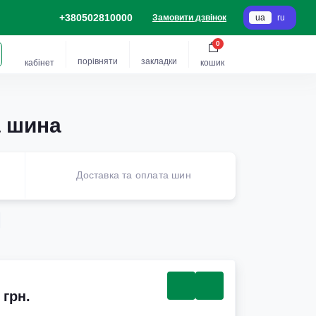
+380502810000
Замовити дзвінок
ua
ru
0
порівняти
закладки
кабінет
кошик
а шина
Доставка та оплата шин
 грн.