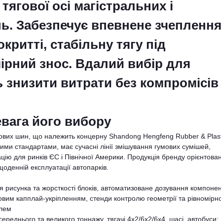
тягової осі магістральних і
ь. Забезпечує впевнене зчепленн
критті, стабільну тягу під
ірний знос. Вдалий вибір для
ь знизити витрати без компромісів
вага його вибору
ових шин, що належить концерну Shandong Hengfeng Rubber & Plast
ими стандартами, має сучасні лінії змішування гумових сумішей,
цію для ринків ЄС і Північної Америки. Продукція бренду орієнтова
щоденній експлуатації автопарків.
 рисунка та жорсткості блоків, автоматизоване дозування компонен
овим капплай-укріпленням, стенди контролю геометрії та рівномірно
ілем
реднього та великого тоннажу, тягачі 4x2/6x2/6x4, шасі, автобуси;