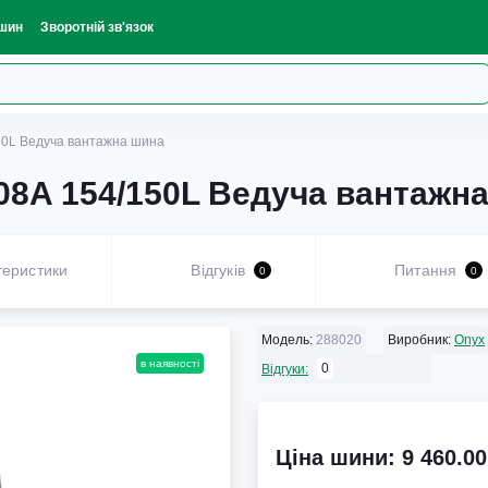
шин
Зворотній зв'язок
50L Ведуча вантажна шина
08A 154/150L Ведуча вантажн
теристики
Відгуків
Питання
0
0
Модель:
288020
Виробник:
Onyx
в наявності
0
Відгуки:
Ціна шини: 9 460.00