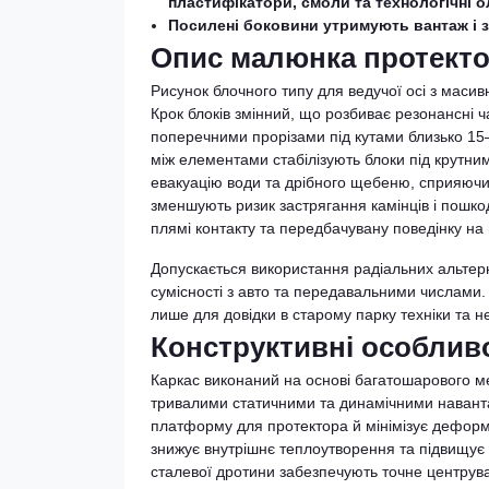
пластифікатори, смоли та технологічні ол
Посилені боковини утримують вантаж і з
Опис малюнка протекто
Рисунок блочного типу для ведучої осі з мас
Крок блоків змінний, що розбиває резонансні 
поперечними прорізами під кутами близько 15
між елементами стабілізують блоки під крутни
евакуацію води та дрібного щебеню, сприяючи
зменшують ризик застрягання камінців і пошко
плямі контакту та передбачувану поведінку на 
Допускається використання радіальних альтерн
сумісності з авто та передавальними числами. 
лише для довідки в старому парку техніки та н
Конструктивні особлив
Каркас виконаний на основі багатошарового ме
тривалими статичними та динамічними наванта
платформу для протектора й мінімізує деформац
знижує внутрішнє теплоутворення та підвищує р
сталевої дротини забезпечують точне центрува