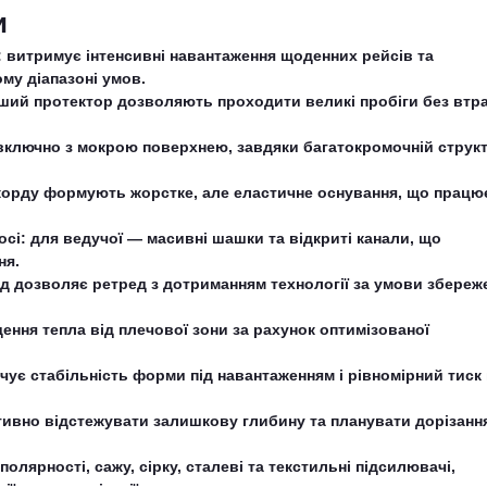
и
 витримує інтенсивні навантаження щоденних рейсів та
му діапазоні умов.
бший протектор дозволяють проходити великі пробіги без втр
, включно з мокрою поверхнею, завдяки багатокромочній структ
корду формують жорстке, але еластичне оснування, що працює
сі: для ведучої — масивні шашки та відкриті канали, що
ня.
рд дозволяє ретред з дотриманням технології за умови збереж
дення тепла від плечової зони за рахунок оптимізованої
чує стабільність форми під навантаженням і рівномірний тиск
ивно відстежувати залишкову глибину та планувати дорізанн
олярності, сажу, сірку, сталеві та текстильні підсилювачі,