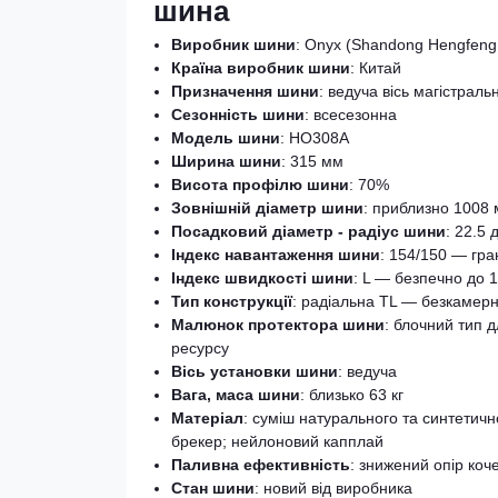
шина
Виробник шини
: Onyx (Shandong Hengfeng R
Країна виробник шини
: Китай
Призначення шини
: ведуча вісь магістраль
Сезонність шини
: всесезонна
Модель шини
: HO308A
Ширина шини
: 315 мм
Висота профілю шини
: 70%
Зовнішній діаметр шини
: приблизно 1008
Посадковий діаметр - радіус шини
: 22.5
Індекс навантаження шини
: 154/150 — гра
Індекс швидкості шини
: L — безпечно до 1
Тип конструкції
: радіальна TL — безкамер
Малюнок протектора шини
: блочний тип 
ресурсу
Вісь установки шини
: ведуча
Вага, маса шини
: близько 63 кг
Матеріал
: суміш натурального та синтетич
брекер; нейлоновий капплай
Паливна ефективність
: знижений опір коч
Стан шини
: новий від виробника