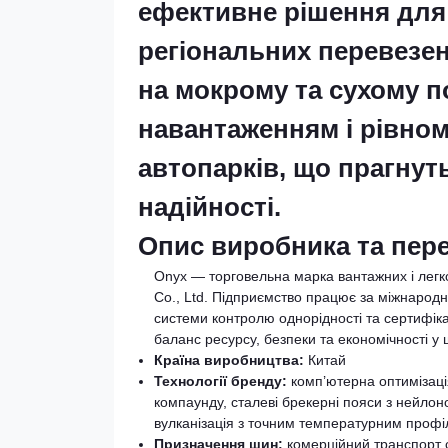
ефективне рішення для 
регіональних перевезен
на мокрому та сухому по
навантаженням і рівном
автопарків, що прагнут
надійності.
Опис виробника та пере
Onyx — торговельна марка вантажних і легк
Co., Ltd. Підприємство працює за міжнародн
системи контролю однорідності та сертифіка
баланс ресурсу, безпеки та економічності у 
Країна виробництва:
Китай
Технології бренду:
комп’ютерна оптимізація
компаунду, сталеві брекерні пояси з нейлон
вулканізація з точним температурним проф
Призначення шин:
комерційний транспорт се