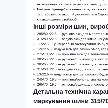
експлуатація на шосе та регіональних доро
Рейтинг бренду:
упевнена середня ліга вир
за стабільністю якості й доступністю в Євр
співвідношенні ціна/пробіг
Інші розміри шин, вир
295/80 r22.5 — рульова вісь для магістральн
315/80 r22.5 — ведуча вісь для змішаних ум
11r22.5 — універсальні застосування на рул
12r22.5 — ведуча вісь для важких умов, кар’є
275/70 r22.5 — причіпна вісь для великован
385/55 r22.5 — рульова/причіпна для автоп
385/65 r22.5 — рульова/причіпна для регіон
315/60 r22.5 — ведуча вісь для магістральни
13r22.5 — ведуча вісь для регіонально-буді
245/70 r19.5 — причіпна/регіональна на ма
265/70 r19.5 — рульова/ведуча для середнь
Детальна технічна хар
маркування шини 315/70