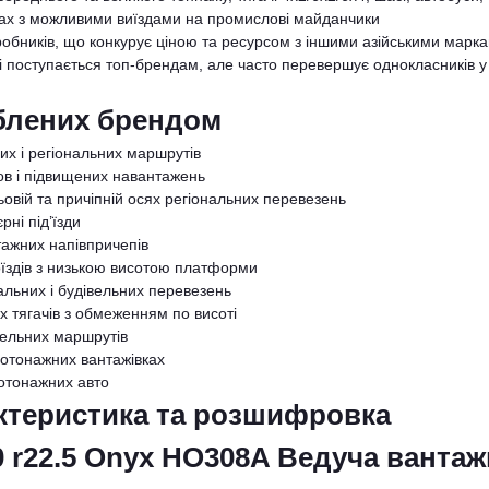
гах з можливими виїздами на промислові майданчики
обників, що конкурує ціною та ресурсом з іншими азійськими марка
опі поступається топ-брендам, але часто перевершує однокласників у
облених брендом
их і регіональних маршрутів
ов і підвищених навантажень
ьовій та причіпній осях регіональних перевезень
рні під’їзди
тажних напівпричепів
оїздів з низькою висотою платформи
альних і будівельних перевезень
х тягачів з обмеженням по висоті
вельних маршрутів
лотонажних вантажівках
отонажних авто
актеристика та розшифровка
 r22.5 Onyx HO308A Ведуча вантаж