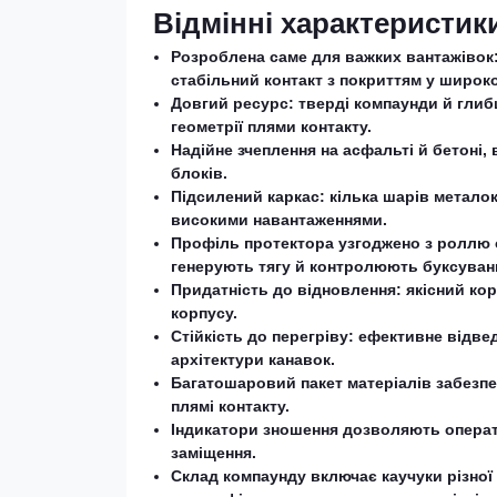
Відмінні характеристик
Розроблена саме для важких вантажівок:
стабільний контакт з покриттям у широко
Довгий ресурс: тверді компаунди й гли
геометрії плями контакту.
Надійне зчеплення на асфальті й бетоні
блоків.
Підсилений каркас: кілька шарів метало
високими навантаженнями.
Профіль протектора узгоджено з роллю о
генерують тягу й контролюють буксуван
Придатність до відновлення: якісний ко
корпусу.
Стійкість до перегріву: ефективне відве
архітектури канавок.
Багатошаровий пакет матеріалів забезпе
плямі контакту.
Індикатори зношення дозволяють операт
заміщення.
Склад компаунду включає каучуки різної п