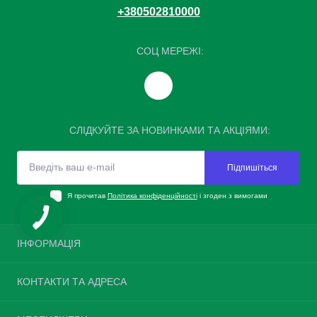
+380502810000
СОЦ МЕРЕЖІ:
СЛІДКУЙТЕ ЗА НОВИНКАМИ ТА АКЦІЯМИ:
Підпишіться
Я прочитав
Політика конфіденційності
і згоден з вимогами
ІНФОРМАЦІЯ
Повернення шин
КОНТАКТИ ТА АДРЕСА
Про нас
Доставка та оплата
Україна, м. Київ, вулиця Велика Окружна, 4