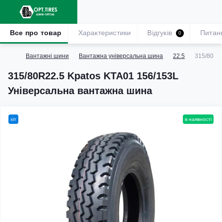
Все про товар
Характеристики
Відгуків
Питан
0
Вантажні шини
Вантажна універсальна шина
22.5
315/80R2
315/80R22.5 Kpatos KTA01 156/153L
Універсальна вантажна шина
хіт
в наявності