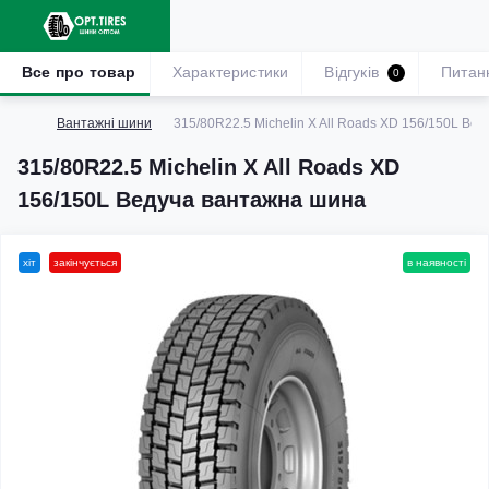
Все про товар
Характеристики
Відгуків
Питан
0
Вантажні шини
315/80R22.5 Michelin X All Roads XD 156/150L Ве
315/80R22.5 Michelin X All Roads XD
156/150L Ведуча вантажна шина
хіт
закінчується
в наявності