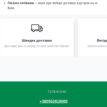
Оплата готівкою
– лише при виборі доставки кур'єром по м.
Київ
Швидка доставка
Вигід
Доставка шин зі складу по всій території Україні
Купити шини оп
ТЕЛЕФОНИ:
+380502810000