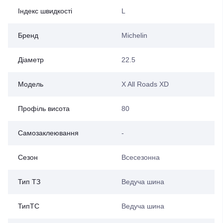
Індекс швидкості
L
Бренд
Michelin
Діаметр
22.5
Модель
X All Roads XD
Профіль висота
80
Самозаклеювання
-
Сезон
Всесезонна
Тип ТЗ
Ведуча шина
ТипТС
Ведуча шина