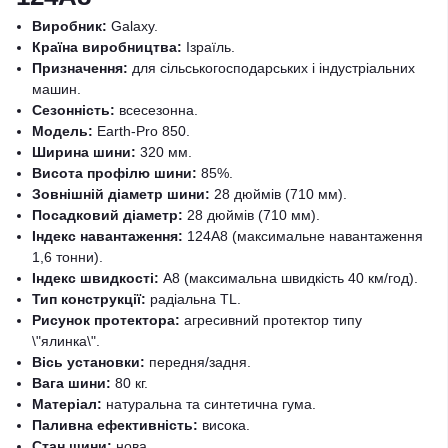
Виробник:
Galaxy.
Країна виробництва:
Ізраїль.
Призначення:
для сільськогосподарських і індустріальних
машин.
Сезонність:
всесезонна.
Модель:
Earth-Pro 850.
Ширина шини:
320 мм.
Висота профілю шини:
85%.
Зовнішній діаметр шини:
28 дюймів (710 мм).
Посадковий діаметр:
28 дюймів (710 мм).
Індекс навантаження:
124A8 (максимальне навантаження
1,6 тонни).
Індекс швидкості:
A8 (максимальна швидкість 40 км/год).
Тип конструкції:
радіальна TL.
Рисунок протектора:
агресивний протектор типу
\"ялинка\".
Вісь установки:
передня/задня.
Вага шини:
80 кг.
Матеріал:
натуральна та синтетична гума.
Паливна ефективність:
висока.
Стан шини:
нова.