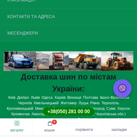
Повернення шин
КОНТАКТИ ТА АДРЕСА
Про нас
Доставка та оплата
Україна, м. Київ, вулиця Велика Окружна, 4
МЕСЕНДЖЕРИ
Політика конфіденційності
opt.tires.ua@gmail.com
Умови згоди
Telegram
Зворотній зв’язок
Пн-Нд: з 08:00 до 20:00
Viber
Повернення товару
Карта сайту
WhatsApp
Виробники
Доставка шин по містам
Подарункові сертифікати
Акції
України:
Київ
Дніпро
Львів
Одеса
Харків
Вінниця
Полтава
Івано-Франківськ
Чернігів
Хмельницький
Житомир
Луцьк
Рівне
Тернопіль
Кропивницький
Миколаїв
Запоріжжя
Чернівці
Ужгород
Суми
Херсон
+38(050) 281 00 00
Кременчук
Авангард
Авдіївка (Сосницький р-н., Чернігівська обл.)
Авіаторське
Агрономічне
Аджамка
Якимівка (Запорізька обл.)
0
Олександрія (м.Кіровогр.обл.райц)
Олександрія (Рівненська обл.)
порівняти
закладки
каталог
кошик
Олександрівка (Олександр.р-н, Донецьк.обл)
ОПТ ШИНА © 2026
Олександрівка (Миколаївська обл.)
Олександрівка (смт.Кірів.обл.райц)