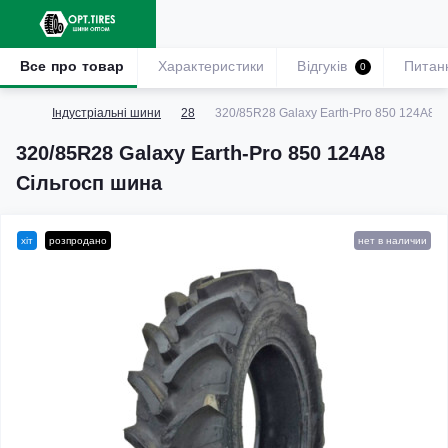
Все про товар
Характеристики
Відгуків
Питан
0
Індустріальні шини
28
320/85R28 Galaxy Earth-Pro 850 124A8 С
320/85R28 Galaxy Earth-Pro 850 124A8
Сільгосп шина
хіт
розпродано
нет в наличии