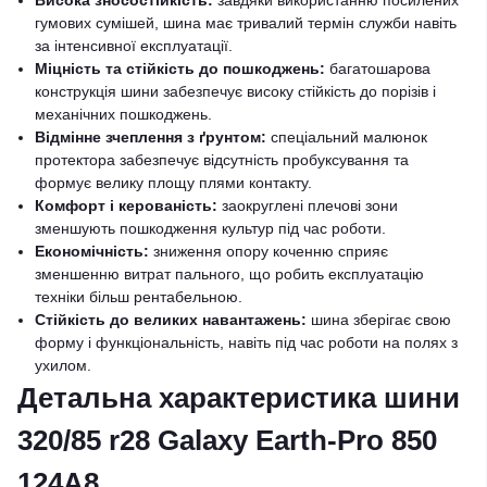
Висока зносостійкість:
завдяки використанню посилених
гумових сумішей, шина має тривалий термін служби навіть
за інтенсивної експлуатації.
Міцність та стійкість до пошкоджень:
багатошарова
конструкція шини забезпечує високу стійкість до порізів і
механічних пошкоджень.
Відмінне зчеплення з ґрунтом:
спеціальний малюнок
протектора забезпечує відсутність пробуксування та
формує велику площу плями контакту.
Комфорт і керованість:
заокруглені плечові зони
зменшують пошкодження культур під час роботи.
Економічність:
зниження опору коченню сприяє
зменшенню витрат пального, що робить експлуатацію
техніки більш рентабельною.
Стійкість до великих навантажень:
шина зберігає свою
форму і функціональність, навіть під час роботи на полях з
ухилом.
Детальна характеристика шини
320/85 r28 Galaxy Earth-Pro 850
124A8