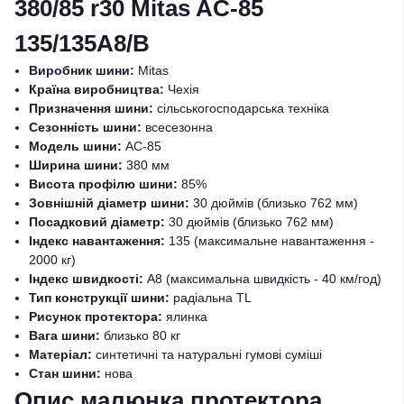
380/85 r30 Mitas AC-85
135/135A8/B
Виробник шини:
Mitas
Країна виробництва:
Чехія
Призначення шини:
сільськогосподарська техніка
Сезонність шини:
всесезонна
Модель шини:
AC-85
Ширина шини:
380 мм
Висота профілю шини:
85%
Зовнішній діаметр шини:
30 дюймів (близько 762 мм)
Посадковий діаметр:
30 дюймів (близько 762 мм)
Індекс навантаження:
135 (максимальне навантаження -
2000 кг)
Індекс швидкості:
A8 (максимальна швидкість - 40 км/год)
Тип конструкції шини:
радіальна TL
Рисунок протектора:
ялинка
Вага шини:
близько 80 кг
Матеріал:
синтетичні та натуральні гумові суміші
Стан шини:
нова
Опис малюнка протектора