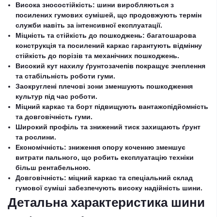
Висока зносостійкість: шини виробляються з
посилених гумових сумішей, що продовжують термін
служби навіть за інтенсивної експлуатації.
Міцність та стійкість до пошкоджень: багатошарова
конструкція та посилений каркас гарантують відмінну
стійкість до порізів та механічних пошкоджень.
Високий кут нахилу ґрунтозачепів покращує зчеплення
та стабільність роботи гуми.
Заокруглені плечові зони зменшують пошкодження
культур під час роботи.
Міцний каркас та борт підвищують вантажопідйомність
та довговічність гуми.
Широкий профіль та знижений тиск захищають ґрунт
та рослини.
Економічність: зниження опору коченню зменшує
витрати пального, що робить експлуатацію техніки
більш рентабельною.
Довговічність: міцний каркас та спеціальний склад
гумової суміші забезпечують високу надійність шини.
Детальна характеристика шини