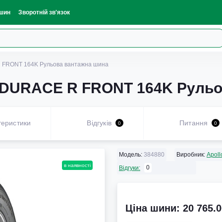
шин
Зворотній зв'язок
R FRONT 164K Рульова вантажна шина
 ENDURACE R FRONT 164K Руль
теристики
Відгуків
Питання
0
0
Модель:
384880
Виробник:
Apoll
в наявності
0
Відгуки:
Ціна шини: 20 765.0