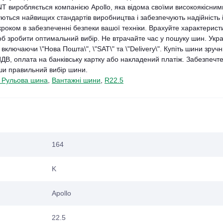
виробляється компанією Apollo, яка відома своїми високоякісним
уються найвищих стандартів виробництва і забезпечують надійність 
 кроком в забезпеченні безпеки вашої техніки. Врахуйте характерист
щоб зробити оптимальний вибір. Не втрачайте час у пошуку шин. Укр
ключаючи \"Нова Пошта\", \"SAT\" та \"Delivery\". Купіть шини зруч
ПДВ, оплата на банківську картку або накладений платіж. Забезпечт
вши правильний вибір шини.
 Рульова шина
,
Вантажні шини
,
R22.5
164
K
Apollo
22.5