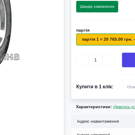
Швидке замовлення
партія
партія 1 = 20 765.00 грн. -
Купити в 1 клік:
Характеристики:
(Дивитись ус
Індекс навантаження
Індекс швидкості