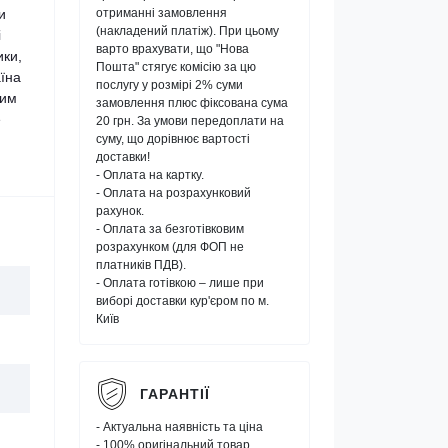
и
отриманні замовлення
(накладений платіж). При цьому
і
варто врахувати, що "Нова
ики,
Пошта" стягує комісію за цю
аїна
послугу у розмірі 2% суми
ним
замовлення плюс фіксована сума
е
20 грн. За умови передоплати на
суму, що дорівнює вартості
доставки!
- Оплата на картку.
- Оплата на розрахунковий
рахунок.
- Оплата за безготівковим
розрахунком (для ФОП не
платників ПДВ).
- Оплата готівкою – лише при
виборі доставки кур'єром по м.
Київ
ГАРАНТІЇ
- Актуальна наявність та ціна
- 100% оригінальний товар