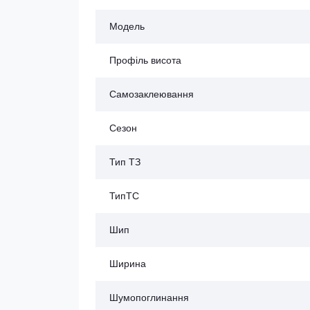
Модель
Профіль висота
Самозаклеювання
Сезон
Тип ТЗ
ТипТС
Шип
Ширина
Шумопоглинання