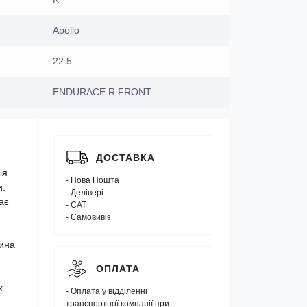
Apollo
22.5
ENDURACE R FRONT
ДОСТАВКА
ія
- Нова Пошта
и.
- Делівері
ає
- САТ
- Самовивіз
Шина
ОПЛАТА
х.
- Оплата у відділенні
транспортної компанії при