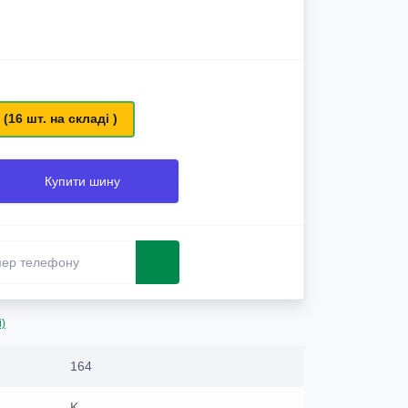
 (16 шт. на складі )
Купити шину
і)
164
K