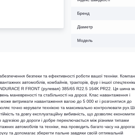
Бренд
Діаметр
Модель
абезпечення безпеки та ефективності роботи вашої техніки. Компан
нтажних автомобілів, комбайнів, тракторів, фур і іншої спецтехнік
 ENDURACE R FRONT (рулевая) 385/65 R22.5 164K PR22. Ця шина м
вень маневреності та стабільності на дорозі. Клас навантаження і
 може витримати навантаження вагою до 5 000 кг і розгонятися до
зволяє точно керувати технікою та максимально контролювати рух.
йкість та довгу експлуатаційну вибивність, що дозволяє економити
 адгезією до дороги і добре переключається між різними типами
ажних автомобілів та техніки, яка проводить багато часу на дорога
с руху та допомагає зберегти пальне завдяки своїй оптимальній