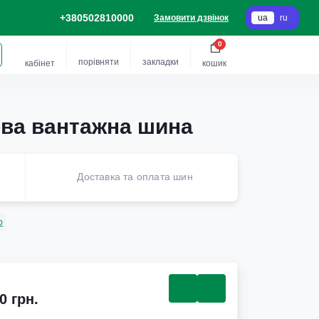
+380502810000
Замовити дзвінок
ua
ru
0
порівняти
закладки
кабінет
кошик
ова вантажна шина
Доставка та оплата шин
o
0 грн.