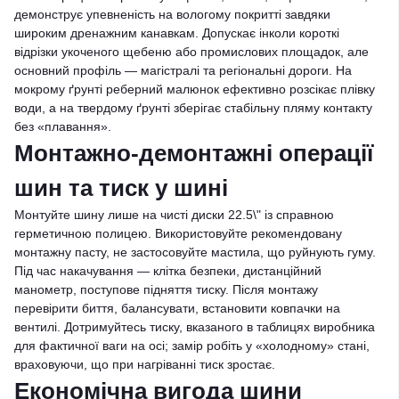
демонструє упевненість на вологому покритті завдяки
широким дренажним канавкам. Допускає інколи короткі
відрізки укоченого щебеню або промислових площадок, але
основний профіль — магістралі та регіональні дороги. На
мокрому ґрунті реберний малюнок ефективно розсікає плівку
води, а на твердому ґрунті зберігає стабільну пляму контакту
без «плавання».
Монтажно-демонтажні операції
шин та тиск у шині
Монтуйте шину лише на чисті диски 22.5\" із справною
герметичною полицею. Використовуйте рекомендовану
монтажну пасту, не застосовуйте мастила, що руйнують гуму.
Під час накачування — клітка безпеки, дистанційний
манометр, поступове підняття тиску. Після монтажу
перевірити биття, балансувати, встановити ковпачки на
вентилі. Дотримуйтесь тиску, вказаного в таблицях виробника
для фактичної ваги на осі; замір робіть у «холодному» стані,
враховуючи, що при нагріванні тиск зростає.
Економічна вигода шини