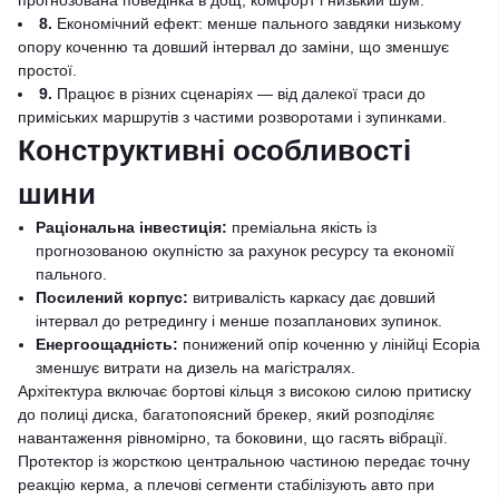
прогнозована поведінка в дощ, комфорт і низький шум.
8.
Економічний ефект: менше пального завдяки низькому
опору коченню та довший інтервал до заміни, що зменшує
простої.
9.
Працює в різних сценаріях — від далекої траси до
приміських маршрутів з частими розворотами і зупинками.
Конструктивні особливості
шини
Раціональна інвестиція:
преміальна якість із
прогнозованою окупністю за рахунок ресурсу та економії
пального.
Посилений корпус:
витривалість каркасу дає довший
інтервал до ретредингу і менше позапланових зупинок.
Енергоощадність:
понижений опір коченню у лінійці Ecopia
зменшує витрати на дизель на магістралях.
Архітектура включає бортові кільця з високою силою притиску
до полиці диска, багатопоясний брекер, який розподіляє
навантаження рівномірно, та боковини, що гасять вібрації.
Протектор із жорсткою центральною частиною передає точну
реакцію керма, а плечові сегменти стабілізують авто при