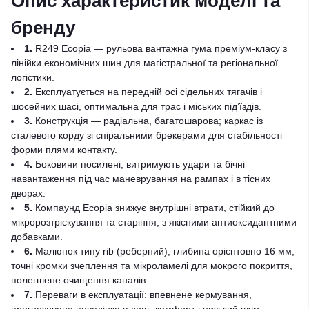
Опис характеристик моделі та
бренду
1.
R249 Ecopia — рульова вантажна гума преміум-класу з
лінійки економічних шин для магістральної та регіональної
логістики.
2.
Експлуатується на передній осі сідельних тягачів і
шосейних шасі, оптимальна для трас і міських під’їздів.
3.
Конструкція — радіальна, багатошарова; каркас із
сталевого корду зі спіральними брекерами для стабільності
форми плями контакту.
4.
Боковини посилені, витримують удари та бічні
навантаження під час маневрування на рампах і в тісних
дворах.
5.
Компаунд Ecopia знижує внутрішні втрати, стійкий до
мікророзтріскування та старіння, з якісними антиоксидантними
добавками.
6.
Малюнок типу rib (реберний), глибина орієнтовно 16 мм,
точні кромки зчеплення та мікроламелі для мокрого покриття,
полегшене очищення каналів.
7.
Переваги в експлуатації: впевнене кермування,