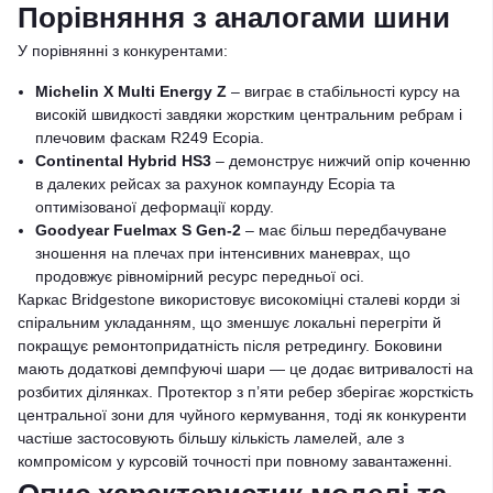
Порівняння з аналогами шини
У порівнянні з конкурентами:
Michelin X Multi Energy Z
– виграє в стабільності курсу на
високій швидкості завдяки жорстким центральним ребрам і
плечовим фаскам R249 Ecopia.
Continental Hybrid HS3
– демонструє нижчий опір коченню
в далеких рейсах за рахунок компаунду Ecopia та
оптимізованої деформації корду.
Goodyear Fuelmax S Gen-2
– має більш передбачуване
зношення на плечах при інтенсивних маневрах, що
продовжує рівномірний ресурс передньої осі.
Каркас Bridgestone використовує високоміцні сталеві корди зі
спіральним укладанням, що зменшує локальні перегріти й
покращує ремонтопридатність після ретредингу. Боковини
мають додаткові демпфуючі шари — це додає витривалості на
розбитих ділянках. Протектор з п’яти ребер зберігає жорсткість
центральної зони для чуйного кермування, тоді як конкуренти
частіше застосовують більшу кількість ламелей, але з
компромісом у курсовій точності при повному завантаженні.