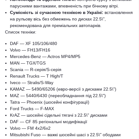
парусними вантажами, впевненість при бічному вітрі.
Сумісність зі сучасною технікою в Україні:
встановлення
на рульову вісь без обмежень по дисках 22.5\",
рекомендована для преміальних автопарків.
Список техніки:
DAF — XF 105/106/480
Volvo — FH13/FH16
Mercedes-Benz — Actros MP4/MP5
MAN — TGX/TGS
Scania — R-серія/S-серія
Renault Trucks — T High/T
Iveco — Stralis/S-Way
KAMAZ — 5490/65206 (евро-версії з дисками 22.5\")
MAZ — 5440/6430 (переобладнання під 22.5\")
Tatra — Phoenix (шосейні конфігурації)
Ford Trucks — F-MAX
KrAZ — шосейні сідельні тягачі з 22.5\" дисками
DAF — CF 85 регіональні модифікації
Volvo — FM 4x2/6x2
Mitsubishi Fuso — важкі шосейні шасі з 22.5\" ободами