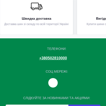
Швидка доставка
Вигід
Доставка шин зі складу по всій території Україні
Купити шини оп
ТЕЛЕФОНИ:
+380502810000
СОЦ МЕРЕЖІ:
СЛІДКУЙТЕ ЗА НОВИНКАМИ ТА АКЦІЯМИ: