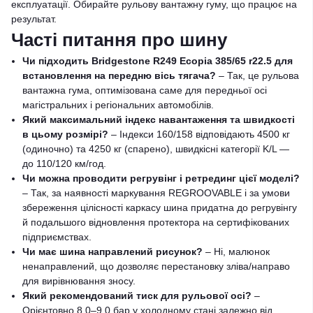
експлуатації. Обирайте рульову вантажну гуму, що працює на
результат.
Часті питання про шину
Чи підходить Bridgestone R249 Ecopia 385/65 r22.5 для
встановлення на передню вісь тягача?
– Так, це рульова
вантажна гума, оптимізована саме для передньої осі
магістральних і регіональних автомобілів.
Який максимальний індекс навантаження та швидкості
в цьому розмірі?
– Індекси 160/158 відповідають 4500 кг
(одиночно) та 4250 кг (спарено), швидкісні категорії K/L —
до 110/120 км/год.
Чи можна проводити регрувінг і ретрединг цієї моделі?
– Так, за наявності маркування REGROOVABLE і за умови
збереження цілісності каркасу шина придатна до регрувінгу
й подальшого відновлення протектора на сертифікованих
підприємствах.
Чи має шина направлений рисунок?
– Ні, малюнок
ненаправлений, що дозволяє перестановку зліва/направо
для вирівнювання зносу.
Який рекомендований тиск для рульової осі?
–
Орієнтовно 8.0–9.0 бар у холодному стані залежно від