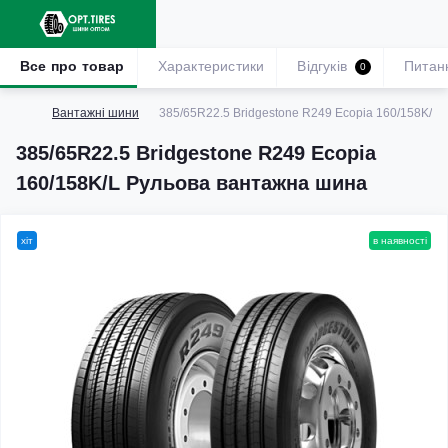
Все про товар
Характеристики
Відгуків
Питан
0
Вантажні шини
385/65R22.5 Bridgestone R249 Ecopia 160/158K/L
385/65R22.5 Bridgestone R249 Ecopia
160/158K/L Рульова вантажна шина
хіт
в наявності