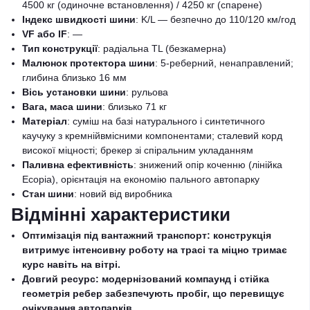
4500 кг (одиночне встановлення) / 4250 кг (спарене)
Індекс швидкості шини
: K/L — безпечно до 110/120 км/год
VF або IF
: —
Тип конструкції
: радіальна TL (безкамерна)
Малюнок протектора шини
: 5-реберний, ненаправлений;
глибина близько 16 мм
Вісь установки шини
: рульова
Вага, маса шини
: близько 71 кг
Матеріал
: суміш на базі натурального і синтетичного
каучуку з кремнійвмісними компонентами; сталевий корд
високої міцності; брекер зі спіральним укладанням
Паливна ефективність
: знижений опір коченню (лінійка
Ecopia), орієнтація на економію пального автопарку
Стан шини
: новий від виробника
Відмінні характеристики
Оптимізація під вантажний транспорт: конструкція
витримує інтенсивну роботу на трасі та міцно тримає
курс навіть на вітрі.
Довгий ресурс: модернізований компаунд і стійка
геометрія ребер забезпечують пробіг, що перевищує
очікування автопарків.