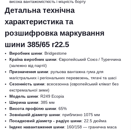
висока вантажомісткість і міцність борту
Детальна технічна
характеристика та
розшифровка маркування
шини 385/65 r22.5
Виробник шини
: Bridgestone
Країна виробник шини
: Європейський Союз / Туреччина
(залежно від партії)
Призначення шини
: рульова вантажна гума для
магістральних і регіональних перевезень, тягачі та шасі
Сезонність шини
: всесезонна (європейський клімат без
екстремальної зими)
Модель шини
: R249 Ecopia
Ширина шини
: 385 мм
Висота профілю шини
: 65%
Зовнішній діаметр шини
: приблизно 1075 мм
Посадковий діаметр - радіус шини
: 22.5 дюйма
Індекс навантаження шини
: 160/158 — гранична маса