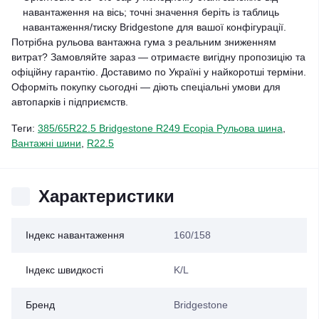
навантаження на вісь; точні значення беріть із таблиць
навантаження/тиску Bridgestone для вашої конфігурації.
Потрібна рульова вантажна гума з реальним зниженням
витрат? Замовляйте зараз — отримаєте вигідну пропозицію та
офіційну гарантію. Доставимо по Україні у найкоротші терміни.
Оформіть покупку сьогодні — діють спеціальні умови для
автопарків і підприємств.
Теги:
385/65R22.5 Bridgestone R249 Ecopia Рульова шина
,
Вантажні шини
,
R22.5
Характеристики
Індекс навантаження
160/158
Індекс швидкості
K/L
Бренд
Bridgestone