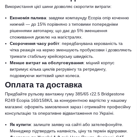
Використання цієї шини дозволяє скоротити витрати:
Економія палива
: завдяки компаунду Ecopia опір коченню
нижчий — до 15% порівняно з типовими попередніми
рішеннями автопарку, що дає до 5% зменшення
споживання дизелю на магістралях.
Скорочення часу робіт
: передбачувана керованість та
чітка реакція на кермо зменшують пробуксовки і дозволяють
тримати стабільну крейсерську швидкість.
Менше витрат на обслуговування
: міцний корпус
витримує кілька циклів регрувінгу та ретредингу,
подовжуючи життєвий цикл колеса.
Оплата та доставка
Придбайте рульову вантажну гуму 385/65 r22.5 Bridgestone
R249 Ecopia 160/158K/L за конкурентною вартістю у нашому
магазині: оформіть замовлення зараз і отримайте професійну
консультацію та оперативне відвантаження по Україні.
Як купити
: залиште заявку на сайті або зателефонуйте.
Менеджер підтвердить наявність, ціну та термін відправки.