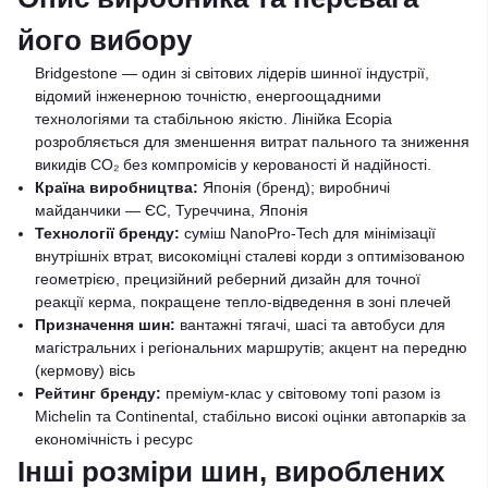
його вибору
Bridgestone — один зі світових лідерів шинної індустрії,
відомий інженерною точністю, енергоощадними
технологіями та стабільною якістю. Лінійка Ecopia
розробляється для зменшення витрат пального та зниження
викидів CO₂ без компромісів у керованості й надійності.
Країна виробництва:
Японія (бренд); виробничі
майданчики — ЄС, Туреччина, Японія
Технології бренду:
суміш NanoPro-Tech для мінімізації
внутрішніх втрат, високоміцні сталеві корди з оптимізованою
геометрією, прецизійний реберний дизайн для точної
реакції керма, покращене тепло-відведення в зоні плечей
Призначення шин:
вантажні тягачі, шасі та автобуси для
магістральних і регіональних маршрутів; акцент на передню
(кермову) вісь
Рейтинг бренду:
преміум-клас у світовому топі разом із
Michelin та Continental, стабільно високі оцінки автопарків за
економічність і ресурс
Інші розміри шин, вироблених