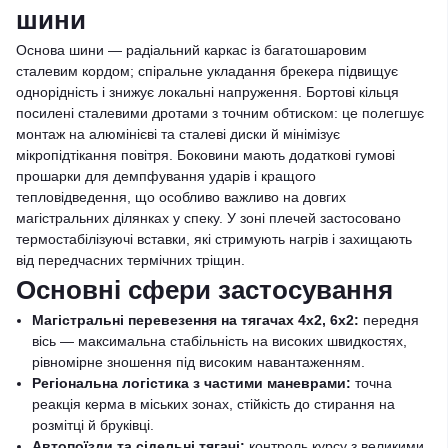
шини
Основа шини — радіальний каркас із багатошаровим
сталевим кордом; спіральне укладання брекера підвищує
однорідність і знижує локальні напруження. Бортові кільця
посилені сталевими дротами з точним обтиском: це полегшує
монтаж на алюмінієві та сталеві диски й мінімізує
мікропідтікання повітря. Боковини мають додаткові гумові
прошарки для демпфування ударів і кращого
тепловідведення, що особливо важливо на довгих
магістральних ділянках у спеку. У зоні плечей застосовано
термостабілізуючі вставки, які стримують нагрів і захищають
від передчасних термічних тріщин.
Основні сфери застосування
Магістральні перевезення на тягачах 4x2, 6x2:
передня
вісь — максимальна стабільність на високих швидкостях,
рівномірне зношення під високим навантаженням.
Регіональна логістика з частими маневрами:
точна
реакція керма в міських зонах, стійкість до стирання на
розмітці й бруківці.
Автопоїзди та сідельні тягачі:
контроль курсу з великими