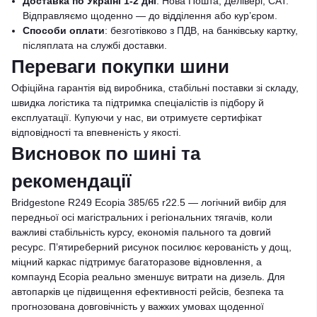
Доставка по Україні 1-2 дні
: Нова Пошта, Делівері, САТ.
Відправляємо щоденно — до відділення або кур’єром.
Способи оплати
: безготівково з ПДВ, на банківську картку,
післяплата на службі доставки.
Переваги покупки шини
Офіційна гарантія від виробника, стабільні поставки зі складу,
швидка логістика та підтримка спеціалістів із підбору й
експлуатації. Купуючи у нас, ви отримуєте сертифікат
відповідності та впевненість у якості.
Висновок по шині та
рекомендації
Bridgestone R249 Ecopia 385/65 r22.5 — логічний вибір для
передньої осі магістральних і регіональних тягачів, коли
важливі стабільність курсу, економія пального та довгий
ресурс. П’ятиреберний рисунок посилює керованість у дощ,
міцний каркас підтримує багаторазове відновлення, а
компаунд Ecopia реально зменшує витрати на дизель. Для
автопарків це підвищення ефективності рейсів, безпека та
прогнозована довговічність у важких умовах щоденної