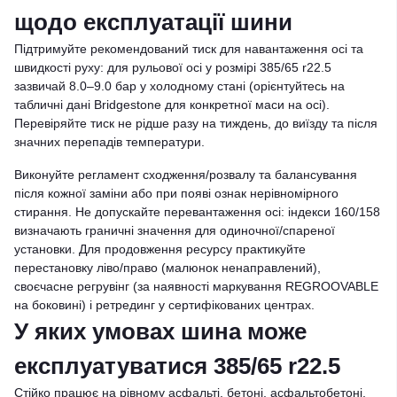
щодо експлуатації шини
Підтримуйте рекомендований тиск для навантаження осі та
швидкості руху: для рульової осі у розмірі 385/65 r22.5
зазвичай 8.0–9.0 бар у холодному стані (орієнтуйтесь на
табличні дані Bridgestone для конкретної маси на осі).
Перевіряйте тиск не рідше разу на тиждень, до виїзду та після
значних перепадів температури.
Виконуйте регламент сходження/розвалу та балансування
після кожної заміни або при появі ознак нерівномірного
стирання. Не допускайте перевантаження осі: індекси 160/158
визначають граничні значення для одиночної/спареної
установки. Для продовження ресурсу практикуйте
перестановку ліво/право (малюнок ненаправлений),
своєчасне регрувінг (за наявності маркування REGROOVABLE
на боковині) і ретрединг у сертифікованих центрах.
У яких умовах шина може
експлуатуватися 385/65 r22.5
Стійко працює на рівному асфальті, бетоні, асфальтобетоні,