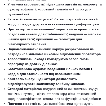
Упевнена керованість: підвищена адгезія на мокрому та
сухому асфальті, коротший гальмівний шлях для
рульової осі.
Каркас із запасом міцності: багатошаровий сталевий
корд протидіє ударним навантаженням і деформаціям.
Протектор за призначенням: кермовий — прямолінійні
поздовжні канали для стабільності; ведучий — масивні
шашки для тяги; причіпний — геометрія для
рівномірного стирання.
Відновлюваність: якісний корпус розрахований на
ретрединг з кількома циклами відновлення протектора.
Теплостійкість: склад і конструктив запобігають
перегріву на довгих ділянках.
Багатошарова будова: поєднання кількох поясів і
кордів для стабільності під навантаженням.
Контроль зносу: індикатори дозволяють
відслідковувати залишкову глибину канавок.
Складові матеріали:
натуральний та синтетичний каучук,
технічний вуглець, сірка, сталева корд-сітка, текстильний
корд, пластифікатори, смоли, олії та функціональні добавки.
Плечова жорсткість:
укріплені боковини підтримують