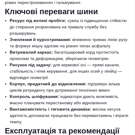
різких перестроюваннях і гальмуванні.
Ключові переваги шини
Ресурс під великі пробіги:
суміш із підвищеною стійкістю
до стирання розрахована на тривалу службу без
розшарувань.
Зчеплення й курсотримання:
впевнено тримає лінію руху
та формує міцну адгезію на різних типах асфальту.
Витривалий каркас:
багатошаровий корд протистоїть
проколам та деформаціям, зберігаючи геометрію.
Рисунок під задачу:
для кермової осі — прямі канали,
стабільність і чітке керування; для інших осей у лінійці —
відповідні геометрії.
Корпус, придатний до відновлення:
підтримує кілька
циклів ретредингу при дотриманні технічних вимог.
Контроль шліфування:
індикатори дають можливість
вчасно планувати перестановку або відновлення.
Вантажомісткість і тяговита динаміка:
висока несуча
здатність допомагає працювати без перевантажень і втрати
темпу.
Експлуатація та рекомендації