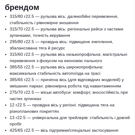
брендом
315/80 r22.5 — рульова вісь: далекобійні перевезення,
стабільність і рівномірне зношення
315/70 r22.5 — рульова вісь: регіональні рейси з частими
зупинками, точність керування
295/80 r22.5 — провідна вісь: підвищене зчеплення,
збалансована тяга й ресурс
315/60 r22.5 — рульова вісь низькопрофільна: магістральні
перевезення з фокусом на економію пального
385/55 r22.5 — рульова вісь широкопрофільна:
максимальна стабільність автопоїзда на трасі
385/65 r22.5 — причіпна вісь (для відповідних моделей) у
змішаних парках: рівномірна робота під навантаженням
275/70 r22.5 — міські автобуси: комфорт, зносостійкість при
частих зупинках
12 r22.5 — провідна вісь у регіоні: підвищена тяга на
різнопланових покриттях
13 r22.5 — універсальна для трейлерів: стабільність і довгий
пробіг
425/65 r22.5 — вісь підтримки/спеціальні застосування: