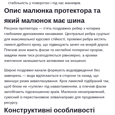
стабільність у поворотах і під час маневрів.
Опис малюнка протектора та
який малюнок має шина
Рисунок протектора — п’ять поздовжніх ребер з чотирма
глибокими дренажними канавками. Центральні ребра суцільні
для максимальної курсової стійкості; проміжні ребра містять
ламелі дрібного кроку, що підвищують зачеп на мокрій дорозі.
Плечові зони мають фаски та неглибокі поперечні прорізи,
завдяки яким тиск розподіляється рівномірно, а кромки
зчеплення залишаються активними на зношенні.
Широкі поздовжні канали формують водовідведення без
завихрень — вода відтискається в сторони та назад, що
зменшує ризик аквапланування. Крок ламелей підібраний так,
щоб блоки не «гуляли» під навантаженням, а плечові фаски
запобігають підозношенню країв. Малюнок ненаправлений,
сумісний із перестановкою зліва/направо для продовження
ресурсу.
Конструктивні особливості