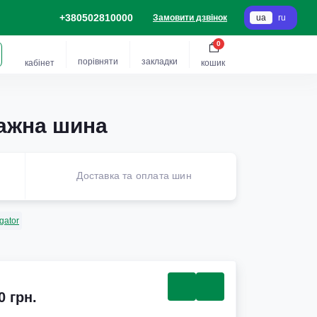
+380502810000
Замовити дзвінок
ua
ru
0
порівняти
закладки
кабінет
кошик
тажна шина
Доставка та оплата шин
gator
0 грн.