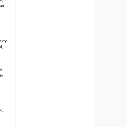
у,
ння
акту
і,
им
им
х,