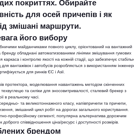
рдих покриттях. Обирайте
ність для осей причепів і як
ід змішані маршрути.
вага його вибору
обничими майданчиками повного циклу, орієнтований на вантажний
ва бренду обладнані автоматизованими лініями змішування гумових
каркаса і контролю якості на кожній стадії, що забезпечує стабільн
 для вантажівок і автобусів розробляється з використанням інженер
тифікується для ринків ЄС і Азії.
ів протектора, моделювання навантажень методом скінченних
техвуглецю та силіки для зносовитривалості, сталевий брекер з
ії в реальному часі.
ередньо- та великотоннажного класу, напівпричепи та причепи,
езення, змішаний цикл робіт на дорогах загального користування.
тно-професійному сегменті; популярна альтернатива дорожчим
 доброго співвідношення ціна/ресурс і доступності розмірів.
облених брендом