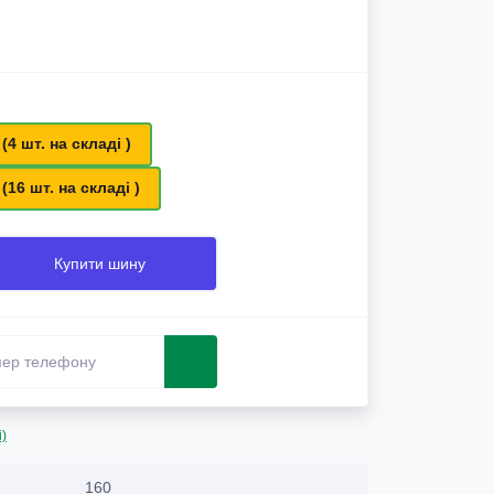
 (4 шт. на складі )
 (16 шт. на складі )
Купити шину
і)
160