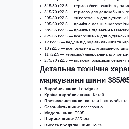
315/80 r22.5 — кермова/всепозиційна для м
315/70 r22.5 — кермова для далекобійних п
295/80 r22.5 — універсальна для рульових і 
295/60 r22.5 — причіпна для низькопрофіль
385/55 r22.5 — причіпна під великі наванта
425/65 r22.5 — всепозиційна для будівельни
12 r22.5 — ведуча під будмайданчики та кар
13 r22.5 — всепозиційна для змішаного цик
11 r22.5 — кермова/універсальна для регіо
275/70 r22.5 — міський/приміський сегмент 
Детальна технічна хар
маркування шини 385/65 
Виробник шини
: Lanvigator
Країна виробник шини
: Китай
Призначення шини
: вантажні автомобілі т
Сезонність шини
: всесезонна
Модель шини
: T605
Ширина шини
: 385 мм
Висота профілю шини
: 65 %