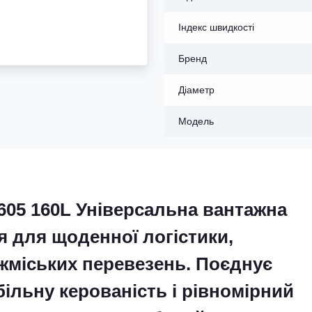
Індекс швидкості
Бренд
Діаметр
Модель
 T605 160L Універсальна вантажна
 для щоденної логістики,
іжміських перевезень. Поєднує
більну керованість і рівномірний