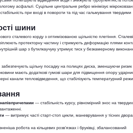
усами полегшують відведення води і знижують турбулентність поток
логому асфальті. Суцільне центральне ребро мінімізує мікроковза
 стабільність при вході в повороти та під час гальмування твердими
ості шини
вого сталевого корду з оптимізованою щільністю плетіння. Сталеві
кріплюють протекторну частину і стримують деформацію плями конт
утрішній шар з бутилкаучуку утримує тиск у безкамерному виконанн
 забезпечують щільну посадку на полицях диска, зменшуючи ризик
оковини мають додаткові гумові шари для підвищення опору ударн
енерні канали тепловідведення, що стабілізують температурний реж
вання
я напівпричепами
— стабільність курсу, рівномірний знос на твердих
вантаженні.
ти
— витримує часті старт-стоп цикли, маневрування у тісних двора
неніша робота на кільцевих розв’язках і бруківці, збалансований