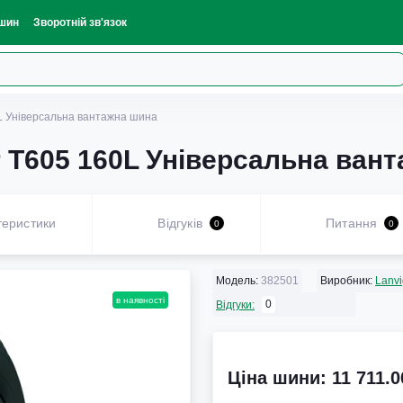
шин
Зворотній зв'язок
0L Універсальна вантажна шина
r T605 160L Універсальна ван
теристики
Відгуків
Питання
0
0
Модель:
382501
Виробник:
Lanvi
в наявності
0
Відгуки:
Ціна шини: 11 711.0