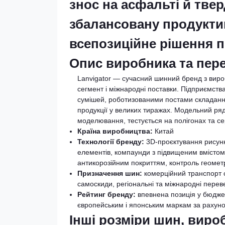
знос на асфальті й тве
збалансовану продуктив
всепозиційне рішення п
Опис виробника та пере
Lanvigator — сучасний шинний бренд з вир
сегмент і міжнародні поставки. Підприємст
сумішей, роботизованими постами складання 
продукції у великих тиражах. Модельний ряд
моделювання, тестується на полігонах та сер
Країна виробництва:
Китай
Технології бренду:
3D-проєктування рисунк
елементів, компаунди з підвищеним вмістом 
антикорозійним покриттям, контроль геометр
Призначення шин:
комерційний транспорт с
самоскиди, регіональні та міжнародні перев
Рейтинг бренду:
впевнена позиція у бюдже
європейським і японським маркам за рахунок
Інші розміри шин, вир