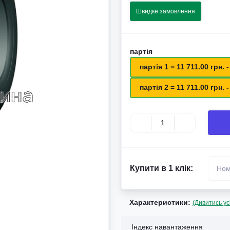
Швидке замовлення
партія
партія 1 = 11 711.00 грн. -
партія 2 = 11 711.00 грн. -
Купити в 1 клік:
Характеристики:
(Дивитись ус
Індекс навантаження