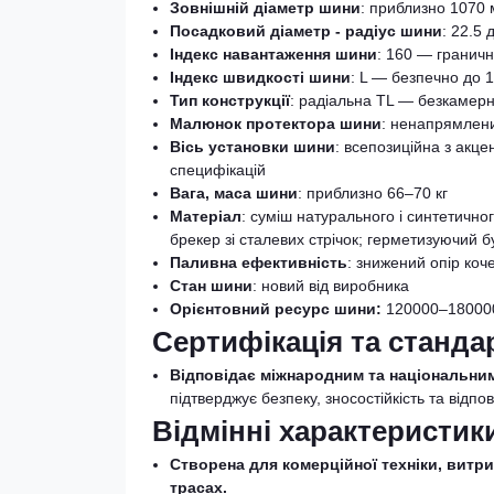
Зовнішній діаметр шини
: приблизно 1070
Посадковий діаметр - радіус шини
: 22.5
Індекс навантаження шини
: 160 — граничн
Індекс швидкості шини
: L — безпечно до 1
Тип конструкції
: радіальна TL — безкамер
Малюнок протектора шини
: ненапрямлени
Вісь установки шини
: всепозиційна з акц
специфікацій
Вага, маса шини
: приблизно 66–70 кг
Матеріал
: суміш натурального і синтетично
брекер зі сталевих стрічок; герметизуючий 
Паливна ефективність
: знижений опір коч
Стан шини
: новий від виробника
Орієнтовний ресурс шини:
120000–180000 
Сертифікація та станда
Відповідає міжнародним та національни
підтверджує безпеку, зносостійкість та відпо
Відмінні характеристик
Створена для комерційної техніки, витри
трасах.