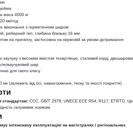
 мм
 дюйма
а маса 4500 кг
20 км/год
не виконання з герметичним шаром
й, реберний тип, глибина близько 16 мм
ентом на причіпну, застосовна на кермовій за умови дотримання
го каучуку з високим вмістом техвуглецю; сталевий корд; двошарови
бутилкаучуковий шар
енню для свого класу
км (залежить від осі, навантаження, тиску та якості покриття)
рти
м стандартам:
CCC, GB/T 2978; UNECE ECE R54, R117; ETRTO. Це
відність галузевим нормам.
и
мує інтенсивну експлуатацію на магістралях і регіональних