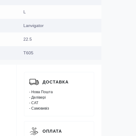
L
Lanvigator
22.5
T605
ДОСТАВКА
- Нова Пошта
- Делівері
- САТ
- Самовивіз
ОПЛАТА