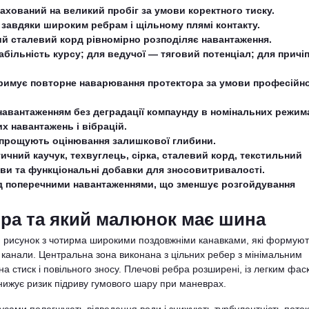
ахований на великий пробіг за умови коректного тиску.
 завдяки широким ребрам і щільному плямі контакту.
й сталевий корд рівномірно розподіляє навантаження.
більність курсу; для ведучої — тяговий потенціал; для причіп
тримує повторне наварювання протектора за умови професійн
 навантаженням без деградації компаунду в номінальних режим
х навантажень і вібрацій.
 спрощують оцінювання залишкової глибини.
ичний каучук, техвуглець, сірка, сталевий корд, текстильний
ви та функціональні добавки для зносовитривалості.
д поперечними навантаженнями, що зменшує розгойдування
ра та який малюнок має шина
 рисунок з чотирма широкими поздовжніми канавками, які формуют
і канали. Центральна зона виконана з цільних ребер з мінімальним
а стиск і повільного зносу. Плечові ребра розширені, із легким фа
знижує ризик підриву гумового шару при маневрах.