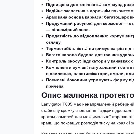
Підвищена довговічність: компаунд розр
Надійне зчеплення з дорожнім покриттям
Армована основа каркаса: багатошарови
Продуманий рисунок: для кермової — ста
— рівномірний знос.
Придатність до відновлення: корпус ви
огляду.
Термостабільність: витримує нагрів під
Багатошарова будова для гасіння ударни
Контроль зносу: індикатори у канавках
Компоненти суміші: натуральний і синтет
підсилювач, пластифікатори, смоли, оли
Посилені боковини утримують форму пі
причепа.
Опис малюнка протекто
Lanvigator T605 має ненапрямлений реберний
стабільну кромку зчеплення і відкриті дренажн
кроком ламелей для максимальної жорсткості н
країв, що покращує розподіл тиску на краях і 