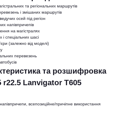
агістральних та регіональних маршрутів
еревезень і змішаних маршрутів
ведучих осей під регіон
них напівпричепів
ження на магістралях
х і спеціальних шасі
’єри (залежно від моделі)
лу
нальних перевезень
автобусів
актеристика та розшифровка
r22.5 Lanvigator T605
а напівпричепи, всепозиційне/причіпне використання