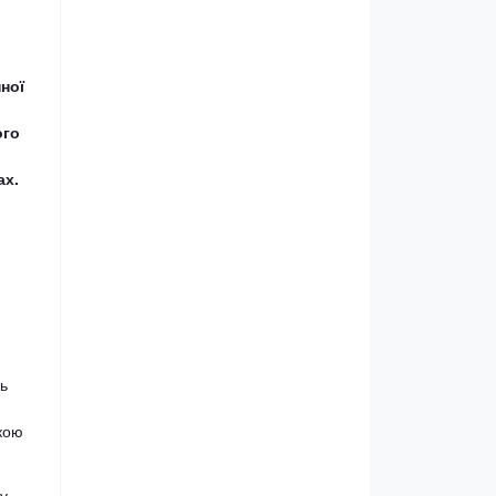
ної
ого
ах.
ь
скою