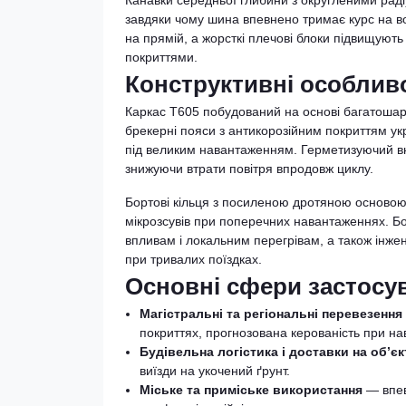
Канавки середньої глибини з округленими раді
завдяки чому шина впевнено тримає курс на во
на прямій, а жорсткі плечові блоки підвищують
покриттями.
Конструктивні особлив
Каркас T605 побудований на основі багатошаро
брекерні пояси з антикорозійним покриттям у
під великим навантаженням. Герметизуючий вн
знижуючи втрати повітря впродовж циклу.
Бортові кільця з посиленою дротяною основою
мікрозсувів при поперечних навантаженнях. Б
впливам і локальним перегрівам, а також інж
при тривалих поїздках.
Основні сфери застосу
Магістральні та регіональні перевезенн
покриттях, прогнозована керованість при на
Будівельна логістика і доставки на об’єк
виїзди на укочений ґрунт.
Міське та приміське використання
— впев