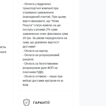
- Оплата у відділенні
транспортної компанії при
отриманні замовлення
(накладений платіж). При цьому
варто врахувати, що "Нова
Пошта" стягує комісію за цю
послугу у розмірі 2% суми
замовлення плюс фіксована сума
20 грн. За умови передоплати на
суму, що дорівнює вартості
ість
доставки!
- Оплата на картку.
ного
- Оплата на розрахунковий
рахунок.
- Оплата за безготівковим
розрахунком (для ФОП не
платників ПДВ).
- Оплата готівкою – лише при
виборі доставки кур'єром по м.
Київ
ГАРАНТІЇ