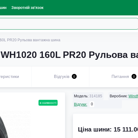
шин
Зворотній зв'язок
160L PR20 Рульова вантажна шина
e WH1020 160L PR20 Рульова 
теристики
Відгуків
Питання
0
0
Модель:
314185
Виробник:
Windf
в наявності
0
Відгуки:
Ціна шини: 15 111.0