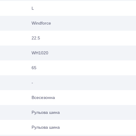
L
Windforce
22.5
WH1020
65
-
Всесезонна
Рульова шина
Рульова шина