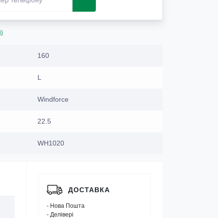
і)
160
L
Windforce
22.5
WH1020
ДОСТАВКА
- Нова Пошта
- Делівері