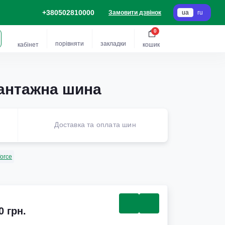
+380502810000
Замовити дзвінок
ua
ru
0
порівняти
закладки
кабінет
кошик
вантажна шина
Доставка та оплата шин
orce
0 грн.