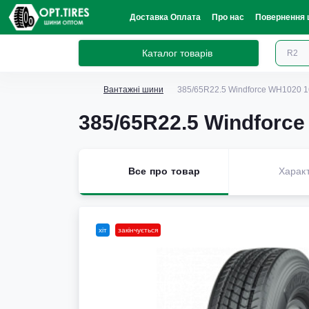
Доставка Оплата
Про нас
Повернення 
Каталог товарів
Вантажні шини
385/65R22.5 Windforce WH1020 
385/65R22.5 Windforc
Все про товар
Харак
хіт
закінчується