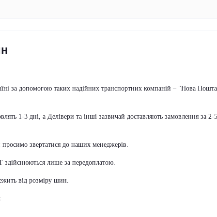
ин
аїні за допомогою таких надійних транспортних компаній – "Нова Пошта
ять 1-3 дні, а Делівери та інші зазвичай доставляють замовлення за 2-
и просимо звертатися до наших менеджерів.
АТ здійснюються лише за передоплатою.
лежить від розміру шин.
: