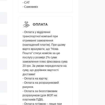
- САТ
- Самовивіз
ОПЛАТА
- Оплата у відділенні
транспортної компанії при
отриманні замовлення
(накладений платіж). При цьому
варто врахувати, що "Нова
Пошта" стягує комісію за цю
послугу у розмірі 2% суми
замовлення плюс фіксована сума
20 грн. За умови передоплати на
суму, що дорівнює вартості
доставки!
- Оплата на картку.
- Оплата на розрахунковий
рахунок.
- Оплата за безготівковим
розрахунком (для ФОП не
платників ПДВ).
- Оплата готівкою – лише при