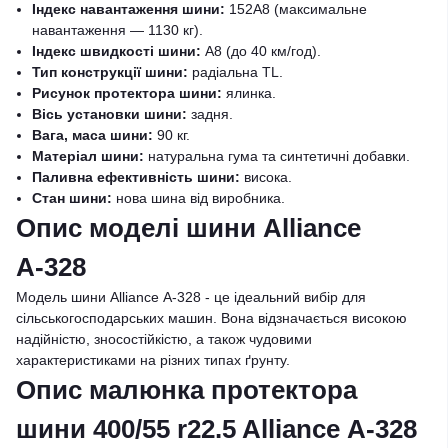
Індекс навантаження шини:
152A8 (максимальне
навантаження — 1130 кг).
Індекс швидкості шини:
A8 (до 40 км/год).
Тип конструкції шини:
радіальна TL.
Рисунок протектора шини:
ялинка.
Вісь установки шини:
задня.
Вага, маса шини:
90 кг.
Матеріал шини:
натуральна гума та синтетичні добавки.
Паливна ефективність шини:
висока.
Стан шини:
нова шина від виробника.
Опис моделі шини Alliance
А-328
Модель шини Alliance А-328 - це ідеальний вибір для
сільськогосподарських машин. Вона відзначається високою
надійністю, зносостійкістю, а також чудовими
характеристиками на різних типах ґрунту.
Опис малюнка протектора
шини 400/55 r22.5 Alliance А-328