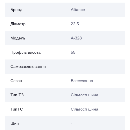
Бренд
Alliance
Діаметр
22.5
Модель
А-328
Профіль висота
55
Самозаклеювання
-
Сезон
Всесезонна
Тип ТЗ
Сільгосп шина
ТипТС
Сільгосп шина
Шип
-