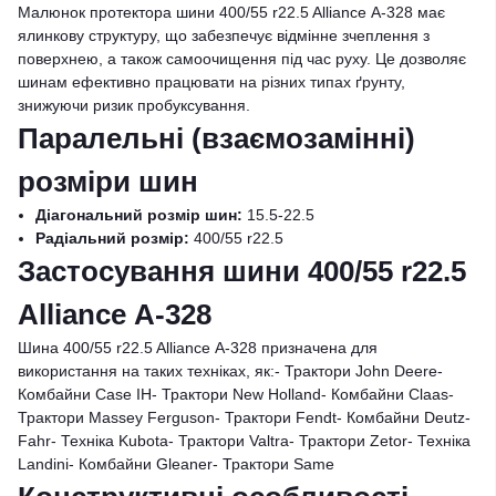
Малюнок протектора шини 400/55 r22.5 Alliance А-328 має
ялинкову структуру, що забезпечує відмінне зчеплення з
поверхнею, а також самоочищення під час руху. Це дозволяє
шинам ефективно працювати на різних типах ґрунту,
знижуючи ризик пробуксування.
Паралельні (взаємозамінні)
розміри шин
Діагональний розмір шин:
15.5-22.5
Радіальний розмір:
400/55 r22.5
Застосування шини 400/55 r22.5
Alliance А-328
Шина 400/55 r22.5 Alliance А-328 призначена для
використання на таких техніках, як:- Трактори John Deere-
Комбайни Case IH- Трактори New Holland- Комбайни Claas-
Трактори Massey Ferguson- Трактори Fendt- Комбайни Deutz-
Fahr- Техніка Kubota- Трактори Valtra- Трактори Zetor- Техніка
Landini- Комбайни Gleaner- Трактори Same