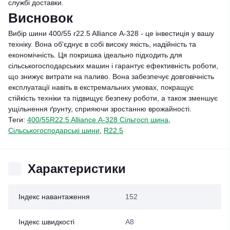
службі доставки.
Висновок
Вибір шини 400/55 r22.5 Alliance А-328 - це інвестиція у вашу
техніку. Вона об'єднує в собі високу якість, надійність та
економічність. Ця покришка ідеально підходить для
сільськогосподарських машин і гарантує ефективність роботи,
що знижує витрати на паливо. Вона забезпечує довговічність
експлуатації навіть в екстремальних умовах, покращує
стійкість техніки та підвищує безпеку роботи, а також зменшує
ущільнення ґрунту, сприяючи зростанню врожайності.
Теги:
400/55R22.5 Alliance А-328 Сільгосп шина
,
Сільськогосподарські шини
,
R22.5
Характеристики
Індекс навантаження
152
Індекс швидкості
A8