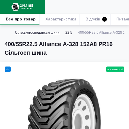
Все про товар
Характеристики
Відгуків
Питан
0
Сільськогосподарські шини
22.5
400/55R22.5 Alliance А-328 1
400/55R22.5 Alliance А-328 152A8 PR16
Сільгосп шина
хіт
в наявності