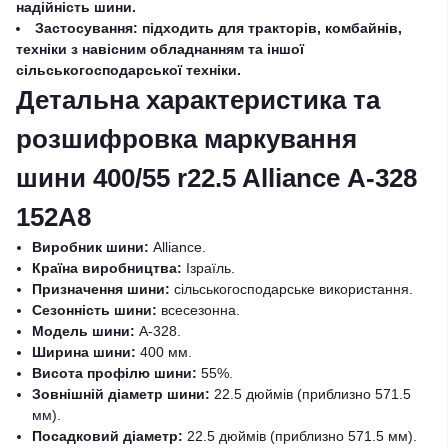
надійність шини.
Застосування: підходить для тракторів, комбайнів,
техніки з навісним обладнанням та іншої
сільськогосподарської техніки.
Детальна характеристика та
розшифровка маркування
шини 400/55 r22.5 Alliance А-328
152A8
Виробник шини:
Alliance.
Країна виробництва:
Ізраїль.
Призначення шини:
сільськогосподарське використання.
Сезонність шини:
всесезонна.
Модель шини:
А-328.
Ширина шини:
400 мм.
Висота профілю шини:
55%.
Зовнішній діаметр шини:
22.5 дюймів (приблизно 571.5
мм).
Посадковий діаметр:
22.5 дюймів (приблизно 571.5 мм).