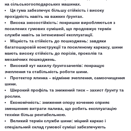
на сільськогосподарських машинах.
Ця гума забезпечує більшу стійкість і високу
прохідність навіть на важких ґрунтах.
Висока зносостійкість: покришки виробляються з
посилених гумових сумішей, що продовжує термін
служби навіть за інтенсивної експлуатації.
Міцність та стійкість до пошкоджень: завдяки
багатошаровій конструкції та посиленому каркасу, шини
мають високу стійкість до порізів, проколів та
механічних пошкоджень.
Високий кут нахилу ґрунтозачепів: покращує
зчеплення та стабільність роботи шини.
Протектор ялинка – відмінне зчеплення, самоочищення
шини.
Широкий профіль та знижений тиск – захист ґрунту та
рослин.
Економічність: зниження опору коченню сприяє
зменшенню витрати палива, що робить експлуатацію
техніки більш рентабельною.
Великий термін служби шини: міцний каркас і
спеціальний склад гумової суміші забезпечують