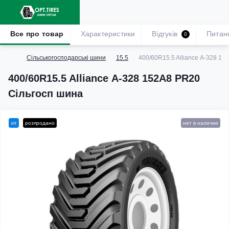
Все про товар
Характеристики
Відгуків
Питан
0
Сільськогосподарські шини
15.5
400/60R15.5 Alliance А-328 1
400/60R15.5 Alliance А-328 152A8 PR20
Сільгосп шина
хіт
розпродано
нет в наличии