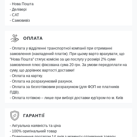
- Нова Пошта
- Делівері
- САТ
- Самовивіз
ОПЛАТА
- Оплата у відділенні транспортної компанії при отриманні
замовлення (накладений платіж). При цьому варто врахувати, що
"Нова Пошта" стягує комісію за цю послугу у розмірі 2% суми
замовлення плюс фіксована сума 20 грн. За умови передоплати на
суму, що дорівнює вартості доставки!
- Оплата на картку.
- Оплата на розрахунковий рахунок.
- Оплата за безготівковим розрахунком (для ФОП не платників
ПДВ).
- Оплата готівкою – лише при виборі доставки кур'єром по м. Київ
ГАРАНТІЇ
- Актуальна наявність та ціна
- 100% оригінальний товар
- Повернення протягом 14 днів з моменту отримання товару