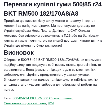
Переваги купівлі гуми 500/85 r24
BKT RM500 182/170A8/A8
Придбати цю високоякісну шину можна в нашому інтернет-
магазині за вигідними цінами. Ми пропонуємо доставку по
Україні службами Нова Пошта, Делівері та САТ. Оплата
можливе безготівковим розрахунком з ПДВ або на банківську
картку, а також післяплатою на службі доставки. Купити шини в
Україні ще ніколи не було так просто!
Висновок
Обираючи 500/85 r24 BKT RM500 182/170A8/A8, ви отримуєте
надійну шину, що поєднує в собі високу якість, довговічність та
ефективність. Вона ідеально підходить для сільгосптехніки,
забезпечуючи відмінну продуктивність у важких умовах.
Знижуючи витрати на паливо та підвищуючи стійкість техніки,
ця шина стане чудовим вибором для ефективної роботи на
полях.
Теги:
500/85R24 BKT RM500 Сільгосп шина
,
Сільськогосподарські шини
,
R24