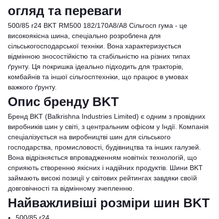
огляд та переваги
500/85 r24 BKT RM500 182/170A8/A8 Сільгосп гума - це
високоякісна шина, спеціально розроблена для
сільськогосподарської техніки. Вона характеризується
відмінною зносостійкістю та стабільністю на різних типах
ґрунту. Ця покришка ідеально підходить для тракторів,
комбайнів та іншої сільгосптехніки, що працює в умовах
важкого ґрунту.
Опис бренду BKT
Бренд BKT (Balkrishna Industries Limited) є одним з провідних
виробників шин у світі, з центральним офісом у Індії. Компанія
спеціалізується на виробництві шин для сільського
господарства, промисловості, будівництва та інших галузей.
Вона відрізняється впровадженням новітніх технологій, що
сприяють створенню якісних і надійних продуктів. Шини BKT
займають високі позиції у світових рейтингах завдяки своїй
довговічності та відмінному зчепленню.
Найважливіші розміри шин BKT
500/85 r24