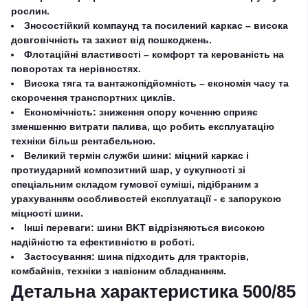
рослин.
Зносостійкий компаунд та посилений каркас – висока
довговічність та захист від пошкоджень.
Флотаційні властивості – комфорт та керованість на
поворотах та нерівностях.
Висока тяга та вантажопідйомність – економія часу та
скорочення транспортних циклів.
Економічність: зниження опору коченню сприяє
зменшенню витрати палива, що робить експлуатацію
техніки більш рентабельною.
Великий термін служби шини: міцний каркас і
протиударний композитний шар, у сукупності зі
спеціальним складом гумової суміші, підібраним з
урахуванням особливостей експлуатації - є запорукою
міцності шини.
Інші переваги: шини BKT відрізняються високою
надійністю та ефективністю в роботі.
Застосування: шина підходить для тракторів,
комбайнів, техніки з навісним обладнанням.
Детальна характеристика 500/85