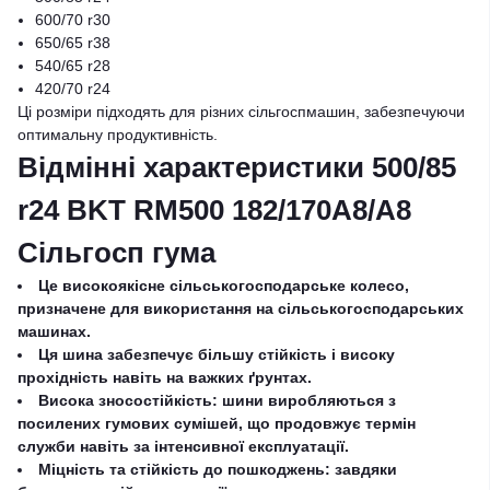
600/70 r30
650/65 r38
540/65 r28
420/70 r24
Ці розміри підходять для різних сільгоспмашин, забезпечуючи
оптимальну продуктивність.
Відмінні характеристики 500/85
r24 BKT RM500 182/170A8/A8
Сільгосп гума
Це високоякісне сільськогосподарське колесо,
призначене для використання на сільськогосподарських
машинах.
Ця шина забезпечує більшу стійкість і високу
прохідність навіть на важких ґрунтах.
Висока зносостійкість: шини виробляються з
посилених гумових сумішей, що продовжує термін
служби навіть за інтенсивної експлуатації.
Міцність та стійкість до пошкоджень: завдяки