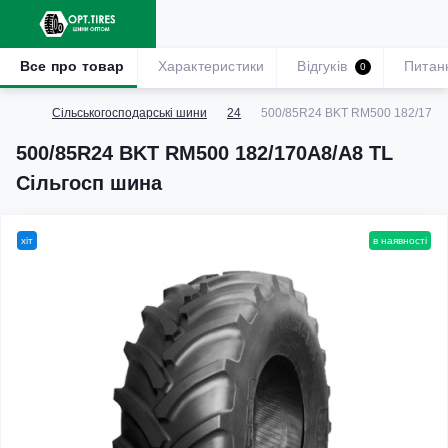
Все про товар
Характеристики
Відгуків
Питан
0
Сільськогосподарські шини
24
500/85R24 BKT RM500 182/170A8
500/85R24 BKT RM500 182/170A8/A8 TL
Сільгосп шина
хіт
в наявності