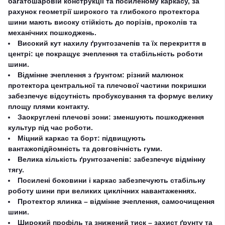
багатошаровій конструкції та посиленому каркасу, за
рахунок геометрії широкого та глибокого протектора
шини мають високу стійкість до порізів, проколів та
механічних пошкоджень.
Високий кут нахилу ґрунтозачепів та їх перекриття в
центрі: це покращує зчеплення та стабільність роботи
шини.
Відмінне зчеплення з ґрунтом: різний малюнок
протектора центральної та плечової частини покришки
забезпечує відсутність пробуксування та формує велику
площу плями контакту.
Заокруглені плечові зони: зменшують пошкодження
культур під час роботи.
Міцний каркас та борт: підвищують
вантажопідйомність та довговічність гуми.
Велика кількість ґрунтозачепів: забезпечує відмінну
тягу.
Посилені боковини і каркас забезпечують стабільну
роботу шини при великих циклічних навантаженнях.
Протектор ялинка – відмінне зчеплення, самоочищення
шини.
Широкий профіль та знижений тиск – захист ґрунту та