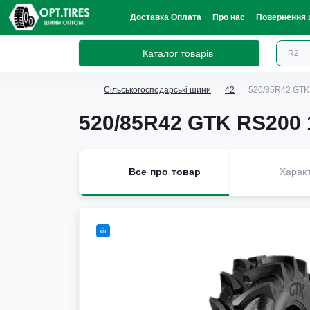
Доставка Оплата
Про нас
Повернення 
Каталог товарів
Сільськогосподарські шини
42
520/85R42 GTK
520/85R42 GTK RS200 
Все про товар
Харак
хіт