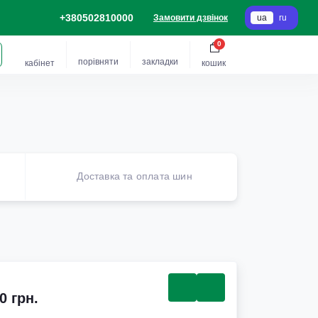
+380502810000
Замовити дзвінок
ua
ru
0
порівняти
закладки
кабінет
кошик
Доставка та оплата шин
0 грн.