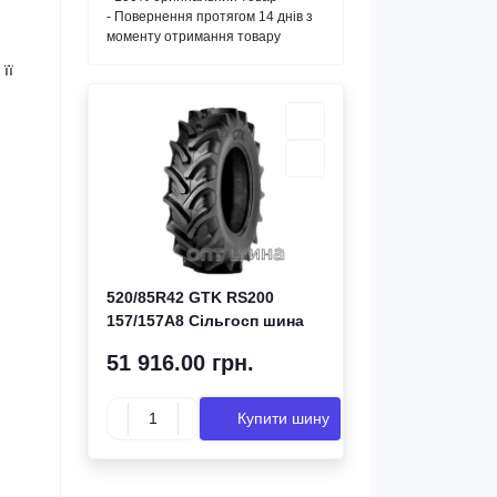
- Повернення протягом 14 днів з
моменту отримання товару
її
520/85R42 GTK RS200
157/157A8 Сільгосп шина
51 916.00 грн.
Купити шину