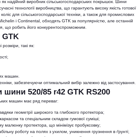
 як надійний виробник сільськогосподарських покрышок. Шини
учасні технології виробництва, що гарантують високу якість готової
і коліс для сільськогосподарської техніки, а також для промислових
ichelin і Continental, обходять GTK за популярністю, але останній
ння, що робить його конкурентоспроможним.
у GTK
розміри, такі як:
ості;
ких машин.
техніки, забезпечуючи оптимальний вибір залежно від застосування.
и шини 520/85 r42 GTK RS200
ських машин має ряд переваг:
в завдяки геометрії широкого та глибокого протектора;
каркасом та спеціальним складом гумової суміші;
му малюнку протектора, що мінімізує пробуксовку;
більну роботу на полях з ухилом, уникнення грузнення в ґрунті;