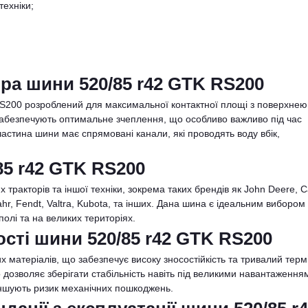
техніки;
ра шини 520/85 r42 GTK RS200
S200 розроблений для максимальної контактної площі з поверхнею
абезпечують оптимальне зчеплення, що особливо важливо під час
частина шини має спрямовані канали, які проводять воду вбік,
85 r42 GTK RS200
тракторів та іншої техніки, зокрема таких брендів як John Deere, C
hr, Fendt, Valtra, Kubota, та інших. Дана шина є ідеальним вибором
олі та на великих територіях.
сті шини 520/85 r42 GTK RS200
 матеріалів, що забезпечує високу зносостійкість та тривалий терм
дозволяє зберігати стабільність навіть під великими навантаження
еншують ризик механічних пошкоджень.