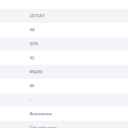
157/157
A8
GTK
42
RS200
85
-
Всесезонна
Сільгосп шина