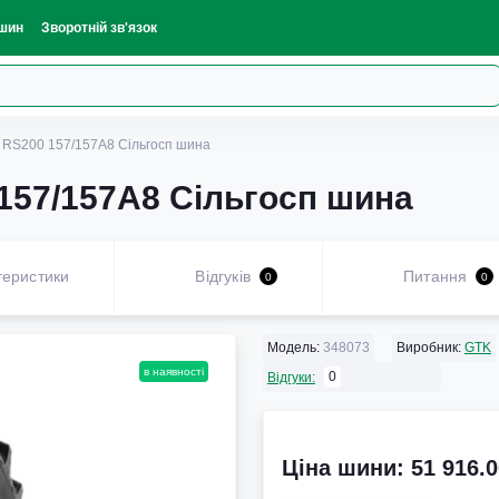
шин
Зворотній зв'язок
 RS200 157/157A8 Сільгосп шина
157/157A8 Сільгосп шина
теристики
Відгуків
Питання
0
0
Модель:
348073
Виробник:
GTK
в наявності
0
Відгуки:
Ціна шини: 51 916.0