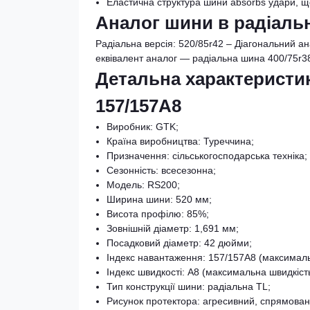
Еластична структура шини absorbs удари, що
Аналог шини в радіаль
Радіальна версія: 520/85r42 – Діагональний ан
еквівалент аналог — радіальна шина 400/75r3
Детальна характеристик
157/157A8
Виробник: GTK;
Країна виробництва: Туреччина;
Призначення: сільськогосподарська техніка;
Сезонність: всесезонна;
Модель: RS200;
Ширина шини: 520 мм;
Висота профілю: 85%;
Зовнішній діаметр: 1,691 мм;
Посадковий діаметр: 42 дюйми;
Індекс навантаження: 157/157A8 (максималь
Індекс швидкості: A8 (максимальна швидкість
Тип конструкції шини: радіальна TL;
Рисунок протектора: агресивний, спрямова