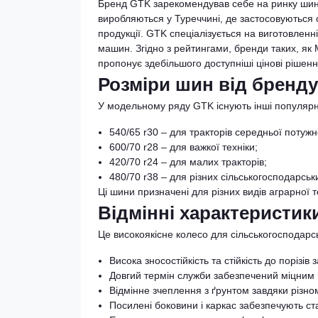
Бренд GTK зарекомендував себе на ринку шин
виробляються у Туреччині, де застосовуються с
продукції. GTK спеціалізується на виготовленн
машин. Згідно з рейтингами, бренди таких, як M
пропонує здебільшого доступніші цінові ріше
Розміри шин від бренд
У модельному ряду GTK існують інші популярні 
540/65 r30 – для тракторів середньої потужн
600/70 r28 – для важкої техніки;
420/70 r24 – для малих тракторів;
480/70 r38 – для різних сільськогосподарсь
Ці шини призначені для різних видів аграрної 
Відмінні характеристик
Це високоякісне колесо для сільськогосподар
Висока зносостійкість та стійкість до порізі
Довгий термін служби забезпечений міцним 
Відмінне зчеплення з ґрунтом завдяки різно
Посилені боковини і каркас забезпечують ста