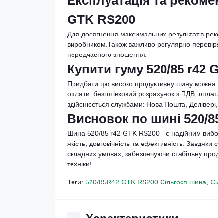
Експлуатація та рекомен
GTK RS200
Для досягнення максимальних результатів рек
виробником.Також важливо регулярно перевіря
передчасного зношення.
Купити гуму 520/85 r42 
Придбати цю високо продуктивну шину можна в 
оплати: безготівковий розрахунок з ПДВ, оплат
здійснюється службами: Нова Пошта, Делівері,
Висновок по шині 520/8
Шина 520/85 r42 GTK RS200 - є надійним вибор
якість, довговічність та ефективність. Завдяк
складних умовах, забезпечуючи стабільну прод
техніки!
Теги:
520/85R42 GTK RS200 Сільгосп шина
,
Сі