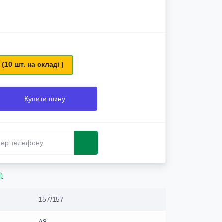
 (10 шт. на складі )
Купити шину
і)
157/157
A8