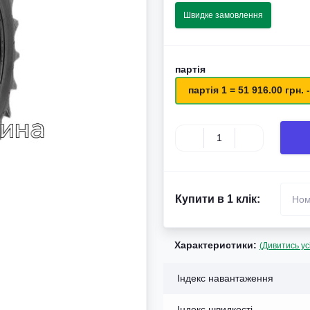
Швидке замовлення
партія
партія 1 = 51 916.00 грн. -
Купити в 1 клік:
Характеристики:
(Дивитись ус
Індекс навантаження
Індекс швидкості