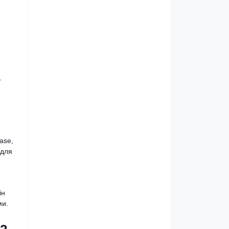
.
ase,
 для
ін
ми.