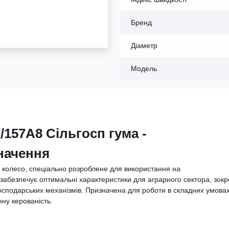
Бренд
Діаметр
Модель
/157A8 Сільгосп гума -
начення
 колесо, спеціально розроблене для використання на
забезпечує оптимальні характеристики для аграрного сектора, зок
огосподарських механізмів. Призначена для роботи в складних умовах
нну керованість.