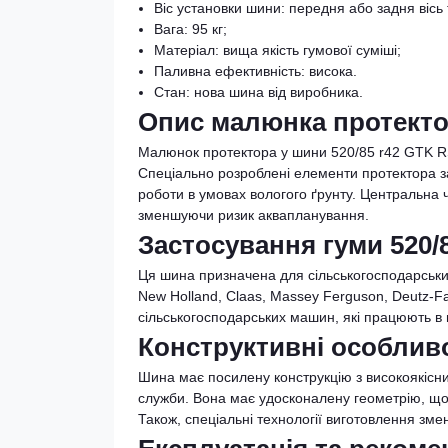
Віс установки шини: передня або задня вісь 
Вага: 95 кг;
Матеріал: вища якість гумової суміші;
Паливна ефективність: висока.
Стан: нова шина від виробника.
Опис малюнка протекто
Малюнок протектора у шини 520/85 r42 GTK R
Спеціально розроблені елементи протектора з
роботи в умовах вологого ґрунту. Центральна 
зменшуючи ризик аквапланування.
Застосування гуми 520/
Ця шина призначена для сільськогосподарських 
New Holland, Claas, Massey Ferguson, Deutz-Fa
сільськогосподарських машин, які працюють в п
Конструктивні особливо
Шина має посилену конструкцію з високоякісних
служби. Вона має удосконалену геометрію, що 
Також, спеціальні технології виготовлення зм