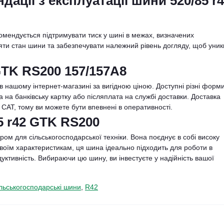
дації з експлуатації шини 520/85 r
омендується підтримувати тиск у шині в межах, визначених
ти стан шини та забезпечувати належний рівень догляду, щоб уник
GTK RS200 157/157A8
нашому інтернет-магазині за вигідною ціною. Доступні різні форм
а на банківську картку або післяплата на службі доставки. Доставка
 САТ, тому ви можете бути впевнені в оперативності.
5 r42 GTK RS200
ом для сільськогосподарської техніки. Вона поєднує в собі високу
и своїм характеристикам, ця шина ідеально підходить для роботи в
уктивність. Вибираючи цю шину, ви інвестуєте у надійність вашої
льськогосподарські шини
,
R42