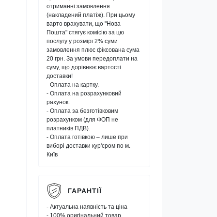
отриманні замовлення
(накладений платіж). При цьому
варто врахувати, що "Нова
Пошта" стягує комісію за цю
послугу у розмірі 2% суми
замовлення плюс фіксована сума
20 грн. За умови передоплати на
суму, що дорівнює вартості
доставки!
- Оплата на картку.
- Оплата на розрахунковий
рахунок.
- Оплата за безготівковим
розрахунком (для ФОП не
платників ПДВ).
- Оплата готівкою – лише при
виборі доставки кур'єром по м.
Київ
ГАРАНТІЇ
- Актуальна наявність та ціна
- 100% оригінальний товар