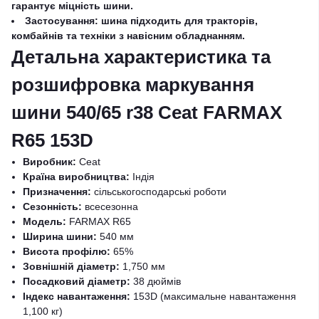
гарантує міцність шини.
Застосування: шина підходить для тракторів,
комбайнів та техніки з навісним обладнанням.
Детальна характеристика та
розшифровка маркування
шини 540/65 r38 Ceat FARMAX
R65 153D
Виробник:
Ceat
Країна виробництва:
Індія
Призначення:
сільськогосподарські роботи
Сезонність:
всесезонна
Модель:
FARMAX R65
Ширина шини:
540 мм
Висота профілю:
65%
Зовнішній діаметр:
1,750 мм
Посадковий діаметр:
38 дюймів
Індекс навантаження:
153D (максимальне навантаження
1,100 кг)