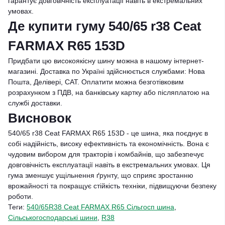
гарантує довговічність експлуатації навіть в екстремальних
умовах.
Де купити гуму 540/65 r38 Ceat
FARMAX R65 153D
Придбати цю високоякісну шину можна в нашому інтернет-
магазині. Доставка по Україні здійснюється службами: Нова
Пошта, Делівері, САТ. Оплатити можна безготівковим
розрахунком з ПДВ, на банківську картку або післяплатою на
службі доставки.
Висновок
540/65 r38 Ceat FARMAX R65 153D - це шина, яка поєднує в
собі надійність, високу ефективність та економічність. Вона є
чудовим вибором для тракторів і комбайнів, що забезпечує
довговічність експлуатації навіть в екстремальних умовах. Ця
гума зменшує ущільнення ґрунту, що сприяє зростанню
врожайності та покращує стійкість техніки, підвищуючи безпеку
роботи.
Теги:
540/65R38 Ceat FARMAX R65 Сільгосп шина
,
Сільськогосподарські шини
,
R38