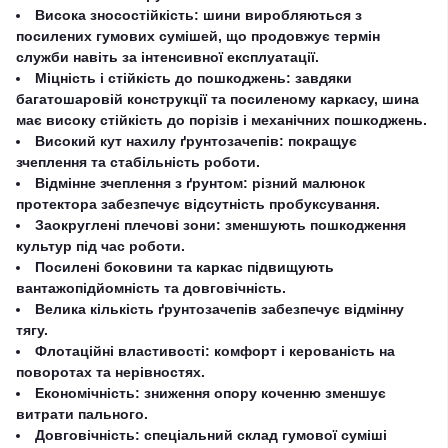
Висока зносостійкість: шини виробляються з
посилених гумових сумішей, що продовжує термін
служби навіть за інтенсивної експлуатації.
Міцність і стійкість до пошкоджень: завдяки
багатошаровій конструкції та посиленому каркасу, шина
має високу стійкість до порізів і механічних пошкоджень.
Високий кут нахилу ґрунтозачепів: покращує
зчеплення та стабільність роботи.
Відмінне зчеплення з ґрунтом: різний малюнок
протектора забезпечує відсутність пробуксування.
Заокруглені плечові зони: зменшують пошкодження
культур під час роботи.
Посилені боковини та каркас підвищують
вантажопідйомність та довговічність.
Велика кількість ґрунтозачепів забезпечує відмінну
тягу.
Флотаційні властивості: комфорт і керованість на
поворотах та нерівностях.
Економічність: зниження опору коченню зменшує
витрати пального.
Довговічність: спеціальний склад гумової суміші