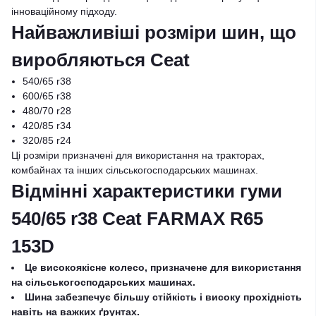
інноваційному підходу.
Найважливіші розміри шин, що
виробляються Ceat
540/65 r38
600/65 r38
480/70 r28
420/85 r34
320/85 r24
Ці розміри призначені для використання на тракторах,
комбайнах та інших сільськогосподарських машинах.
Відмінні характеристики гуми
540/65 r38 Ceat FARMAX R65
153D
Це високоякісне колесо, призначене для використання
на сільськогосподарських машинах.
Шина забезпечує більшу стійкість і високу прохідність
навіть на важких ґрунтах.