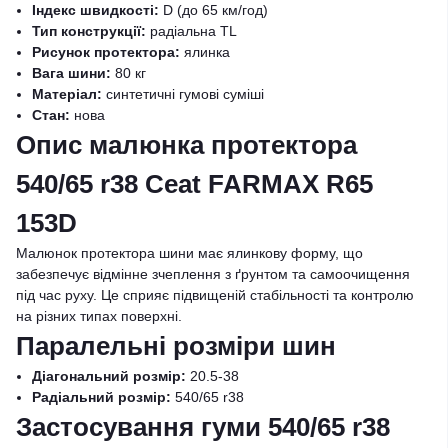
Індекс швидкості:
D (до 65 км/год)
Тип конструкції:
радіальна TL
Рисунок протектора:
ялинка
Вага шини:
80 кг
Матеріал:
синтетичні гумові суміші
Стан:
нова
Опис малюнка протектора
540/65 r38 Ceat FARMAX R65
153D
Малюнок протектора шини має ялинкову форму, що
забезпечує відмінне зчеплення з ґрунтом та самоочищення
під час руху. Це сприяє підвищеній стабільності та контролю
на різних типах поверхні.
Паралельні розміри шин
Діагональний розмір:
20.5-38
Радіальний розмір:
540/65 r38
Застосування гуми 540/65 r38