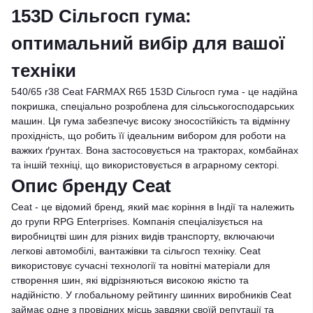
153D Сільгосп гума:
оптимальний вибір для вашої
техніки
540/65 r38 Ceat FARMAX R65 153D Сільгосп гума - це надійна
покришка, спеціально розроблена для сільськогосподарських
машин. Ця гума забезпечує високу зносостійкість та відмінну
прохідність, що робить її ідеальним вибором для роботи на
важких ґрунтах. Вона застосовується на тракторах, комбайнах
та іншій техніці, що використовується в аграрному секторі.
Опис бренду Ceat
Ceat - це відомий бренд, який має коріння в Індії та належить
до групи RPG Enterprises. Компанія спеціалізується на
виробництві шин для різних видів транспорту, включаючи
легкові автомобілі, вантажівки та сільгосп техніку. Ceat
використовує сучасні технології та новітні матеріали для
створення шин, які відрізняються високою якістю та
надійністю. У глобальному рейтингу шинних виробників Ceat
займає одне з провідних місць завдяки своїй репутації та