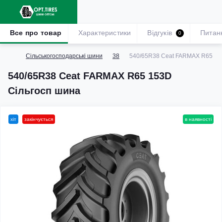
Все про товар
Характеристики
Відгуків
Питан
0
Сільськогосподарські шини
38
540/65R38 Ceat FARMAX R65 15
540/65R38 Ceat FARMAX R65 153D
Сільгосп шина
хіт
закінчується
в наявності