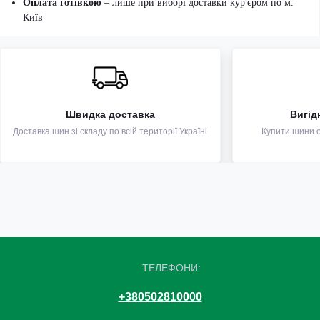
Оплата готівкою
– лише при виборі доставки кур'єром по м.
Київ
Швидка доставка
Вигід
Доставка шин зі складу по всій території Україні
Купити шини оп
ТЕЛЕФОНИ:
+380502810000