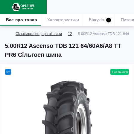
Все про товар
Характеристики
Відгуків
Питан
0
Сільськогосподарські шини
12
5.00R12 Ascenso TDB 121 64/60
5.00R12 Ascenso TDB 121 64/60A6/A8 TT
PR6 Сільгосп шина
хіт
в наявності