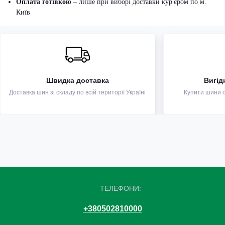
Оплата готівкою
– лише при виборі доставки кур'єром по м.
Київ
Швидка доставка
Вигід
Доставка шин зі складу по всій території Україні
Купити шини оп
ТЕЛЕФОНИ:
+380502810000