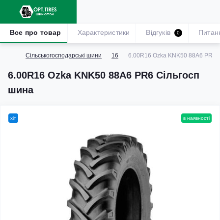
Все про товар
Характеристики
Відгуків
Питан
0
Сільськогосподарські шини
16
6.00R16 Ozka KNK50 88A6 PR6 
6.00R16 Ozka KNK50 88A6 PR6 Сільгосп
шина
хіт
в наявності