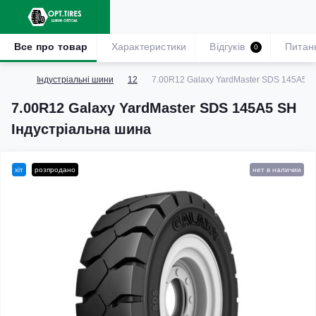
Все про товар
Характеристики
Відгуків
Питан
0
Індустріальні шини
12
7.00R12 Galaxy YardMaster SDS 145A5 S
7.00R12 Galaxy YardMaster SDS 145A5 SH
Індустріальна шина
хіт
розпродано
нет в наличии