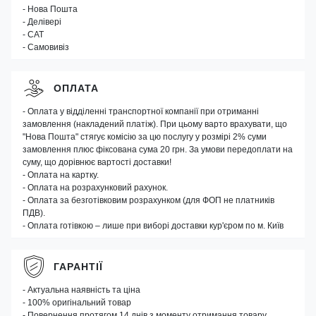
- Нова Пошта
- Делівері
- САТ
- Самовивіз
ОПЛАТА
- Оплата у відділенні транспортної компанії при отриманні
замовлення (накладений платіж). При цьому варто врахувати, що
"Нова Пошта" стягує комісію за цю послугу у розмірі 2% суми
замовлення плюс фіксована сума 20 грн. За умови передоплати на
суму, що дорівнює вартості доставки!
- Оплата на картку.
- Оплата на розрахунковий рахунок.
- Оплата за безготівковим розрахунком (для ФОП не платників
ПДВ).
- Оплата готівкою – лише при виборі доставки кур'єром по м. Київ
ГАРАНТІЇ
- Актуальна наявність та ціна
- 100% оригінальний товар
- Повернення протягом 14 днів з моменту отримання товару