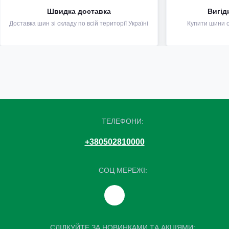
Швидка доставка
Вигід
Доставка шин зі складу по всій території Україні
Купити шини оп
ТЕЛЕФОНИ:
+380502810000
СОЦ МЕРЕЖІ:
СЛІДКУЙТЕ ЗА НОВИНКАМИ ТА АКЦІЯМИ: