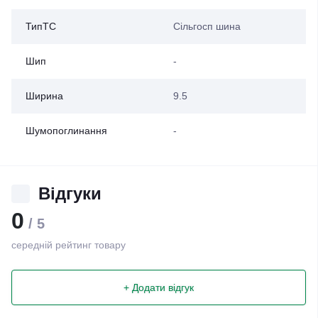
ТипТС
Сільгосп шина
Шип
-
Ширина
9.5
Шумопоглинання
-
Відгуки
0
/ 5
середній рейтинг товару
+ Додати відгук