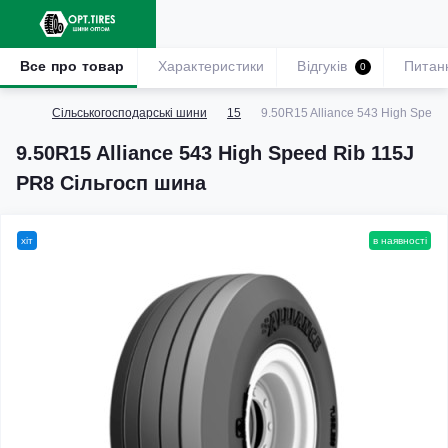
Все про товар
Характеристики
Відгуків
Питан
0
Сільськогосподарські шини
15
9.50R15 Alliance 543 High Speed
9.50R15 Alliance 543 High Speed Rib 115J
PR8 Сільгосп шина
хіт
в наявності