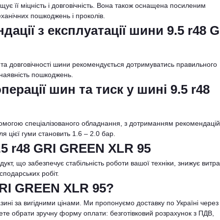
ує її міцність і довговічність. Вона також оснащена посиленим
еханічних пошкоджень і проколів.
дації з експлуатації шини 9.5 r48 G
та довговічності шини рекомендується дотримуватись правильного
 наявність пошкоджень.
рації шин та тиск у шині 9.5 r48
помогою спеціалізованого обладнання, з дотриманням рекомендацій
 цієї гуми становить 1.6 – 2.0 бар.
.5 r48 GRI GREEN XLR 95
укт, що забезпечує стабільність роботи вашої техніки, знижує витр
сподарських робіт.
 GRI GREEN XLR 95?
ні за вигідними цінами. Ми пропонуємо доставку по Україні через 
жете обрати зручну форму оплати: безготівковий розрахунок з ПДВ,