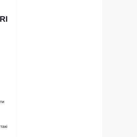
RI
ати
такі