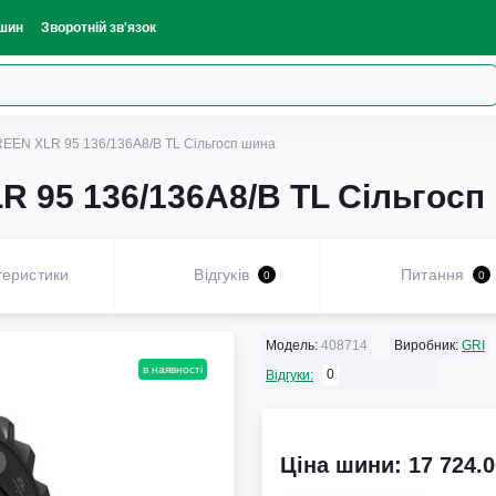
шин
Зворотній зв'язок
REEN XLR 95 136/136A8/B TL Сільгосп шина
R 95 136/136A8/B TL Сільгосп
теристики
Відгуків
Питання
0
0
Модель:
408714
Виробник:
GRI
в наявності
0
Відгуки:
Ціна шини: 17 724.0