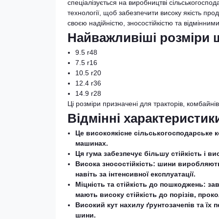
спеціалізується на виробництві сільськогоспод
технології, щоб забезпечити високу якість пр
своєю надійністю, зносостійкістю та відмінни
Найважливіші розміри 
9.5 r48
7.5 r16
10.5 r20
12.4 r36
14.9 r28
Ці розміри призначені для тракторів, комбайнів
Відмінні характеристик
Це високоякісне сільськогосподарське 
машинах.
Ця гума забезпечує більшу стійкість і ви
Висока зносостійкість: шини виробляют
навіть за інтенсивної експлуатації.
Міцність та стійкість до пошкоджень: за
мають високу стійкість до порізів, прок
Високий кут нахилу ґрунтозачепів та їх 
шини.