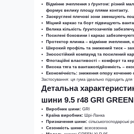
Відмінне зчеплення з ґрунтом: різний ма
формує велику площу плями контакту.
Заокруглені плечові зони зменшують пош
Міцний каркас та борт підвищують ванта
Велика кількість ґрунтозачепів забезпечу
Посилені боковини і каркас забезпечуют
Протектор ялинка – відмінне зчеплення,
Широкий профіль та знижений тиск – зах
Зносостійкий компаунд та посилений кар
Флотаційні властивості – комфорт та кер
Висока тяга та вантажопідйомність – еко
Економічність: зниження опору коченню
Застосування: ця гума ідеально підходить для 
Детальна характеристи
шини 9.5 r48 GRI GREEN
Виробник шини:
GRI
Країна виробник:
Шрі-Ланка
Призначення шини:
сільськогосподарські р
Сезонність шини:
всесезонна