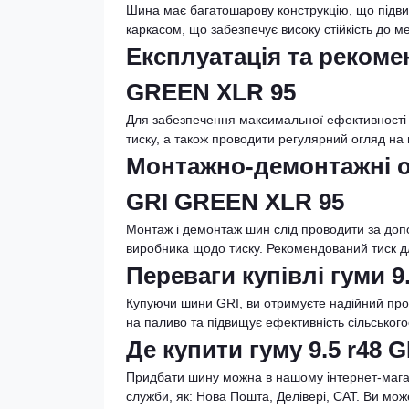
Шина має багатошарову конструкцію, що підвищ
каркасом, що забезпечує високу стійкість до м
Експлуатація та рекомен
GREEN XLR 95
Для забезпечення максимальної ефективності 
тиску, а також проводити регулярний огляд на
Монтажно-демонтажні опе
GRI GREEN XLR 95
Монтаж і демонтаж шин слід проводити за до
виробника щодо тиску. Рекомендований тиск для
Переваги купівлі гуми 9
Купуючи шини GRI, ви отримуєте надійний прод
на паливо та підвищує ефективність сільського
Де купити гуму 9.5 r48
Придбати шину можна в нашому інтернет-магази
служби, як: Нова Пошта, Делівері, САТ. Ви мо