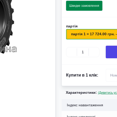
Швидке замовлення
партія
партія 1 = 17 724.00 грн. -
Купити в 1 клік:
Характеристики:
(Дивитись ус
Індекс навантаження
Індекс швидкості