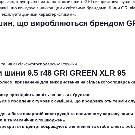
арських, індустріальних та вантажних шин. GRI використовує сучасні
одукції, що конкурує з найкращими світовими брендами. Шини GRI ві
ми експлуатаційними характеристиками.
шин, що виробляються брендом G
 та іншої сільськогосподарської техніки.
и шини 9.5 r48 GRI GREEN XLR 95
колесо, призначене для використання на сільськогосподарськ
соку прохідність навіть на важких ґрунтах.
ься з посилених гумових сумішей, що продовжують термін сл
вдяки багатошаровій конструкції та посиленому каркасу, шини
олів та механічних пошкоджень.
перекриття в центрі покращують зчеплення та стабільність роб