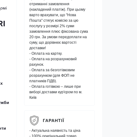
отриманні замовлення
домі
(накладений платіж). При цьому
варто врахувати, що "Нова
Пошта" стягує комісію за цю
RI
послугу у розмірі 2% суми
замовлення плюс фіксована сума
20 грн. За умови передоплати на
суму, що дорівнює вартості
доставки!
- Оплата на картку.
- Оплата на розрахунковий
рахунок.
- Оплата за безготівковим
розрахунком (для ФОП не
платників ПДВ).
их
- Оплата готівкою – лише при
виборі доставки кур'єром по м.
Київ
ужби
ГАРАНТІЇ
оти
- Актуальна наявність та ціна
- 100% оригінальний товар