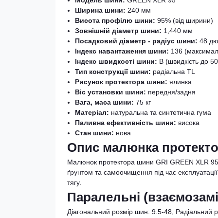
Модель шини:
GREEN XLR 95
Ширина шини:
240 мм
Висота профілю шини:
95% (від ширини)
Зовнішній діаметр шини:
1,440 мм
Посадковий діаметр - радіус шини:
48 дю
Індекс навантаження шини:
136 (максимал
Індекс швидкості шини:
В (швидкість до 50
Тип конструкції шини:
радіальна TL
Рисунок протектора шини:
ялинка
Віс установки шини:
передня/задня
Вага, маса шини:
75 кг
Матеріал:
натуральна та синтетична гума
Паливна ефективність шини:
висока
Стан шини:
нова
Опис малюнка протекто
Малюнок протектора шини GRI GREEN XLR 95 в
ґрунтом та самоочищення під час експлуатації.
тягу.
Паралельні (взаємозамі
Діагональний розмір шин: 9.5-48, Радіальний ро