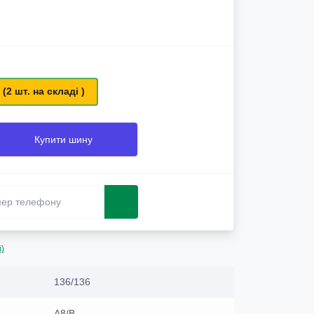
 (2 шт. на складі )
Купити шину
і)
136/136
A8/B