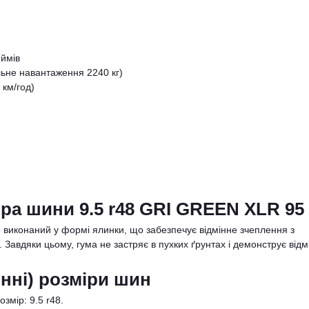
ймів
ьне навантаження 2240 кг)
 км/год)
ра шини 9.5 r48 GRI GREEN XLR 95
иконаний у формі ялинки, що забезпечує відмінне зчеплення з
 Завдяки цьому, гума не застряє в пухких ґрунтах і демонструє відм
нні) розміри шин
змір: 9.5 r48.