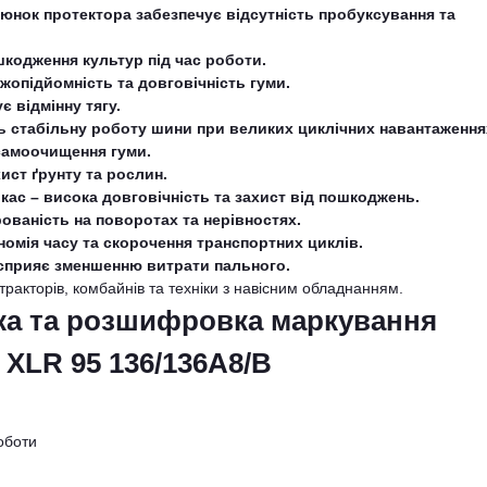
люнок протектора забезпечує відсутність пробуксування та
кодження культур під час роботи.
жопідйомність та довговічність гуми.
є відмінну тягу.
ь стабільну роботу шини при великих циклічних навантаження
 самоочищення гуми.
ист ґрунту та рослин.
кас – висока довговічність та захист від пошкоджень.
ованість на поворотах та нерівностях.
номія часу та скорочення транспортних циклів.
 сприяє зменшенню витрати пального.
тракторів, комбайнів та техніки з навісним обладнанням.
ка та розшифровка маркування
 XLR 95 136/136A8/B
оботи