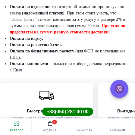
Оплата на отделении
транспортной компании при получении
заказа
(наложенный платеж)
.
При этом стоит учесть, что
"Новая Почта" взимает комиссию за эту услугу в размере 2% от
суммы заказа плюс фиксированная сумма 20 грн.
При условии
предоплаты на сумму, равную стоимости доставки!
Оплата на карту.
Оплата на расчетный счет.
Оплата по безналичному расчету
(для ФОП не плательщиков
НДС).
Оплата наличными
- только при выборе доставки курьером по
г. Киев
Быстрая доставка
Выгодн
+38(050) 281 00 00
Доставка шин со склада по всей территории
Купить шины оп
0
Украины.
Быстрый заказ
Купить шину
сравнить
закладки
каталог
корзина