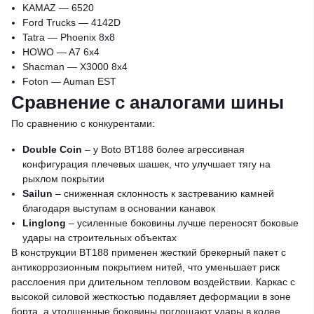
KAMAZ — 6520
Ford Trucks — 4142D
Tatra — Phoenix 8x8
HOWO — A7 6x4
Shacman — X3000 8x4
Foton — Auman EST
Сравнение с аналогами шины
По сравнению с конкурентами:
Double Coin
– у Boto BT188 более агрессивная
конфигурация плечевых шашек, что улучшает тягу на
рыхлом покрытии
Sailun
– сниженная склонность к застреванию камней
благодаря выступам в основании канавок
Linglong
– усиленные боковины лучше переносят боковые
удары на строительных объектах
В конструкции BT188 применен жесткий брекерный пакет с
антикоррозионным покрытием нитей, что уменьшает риск
расслоения при длительном тепловом воздействии. Каркас с
высокой силовой жесткостью подавляет деформации в зоне
борта, а утолщенные боковины поглощают удары в колее.