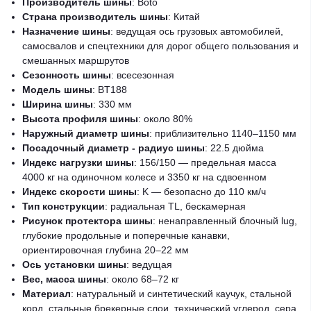
Производитель шины
: Boto
Страна производитель шины
: Китай
Назначение шины
: ведущая ось грузовых автомобилей,
самосвалов и спецтехники для дорог общего пользования и
смешанных маршрутов
Сезонность шины
: всесезонная
Модель шины
: BT188
Ширина шины
: 330 мм
Высота профиля шины
: около 80%
Наружный диаметр шины
: приблизительно 1140–1150 мм
Посадочный диаметр - радиус шины
: 22.5 дюйма
Индекс нагрузки шины
: 156/150 — предельная масса
4000 кг на одиночном колесе и 3350 кг на сдвоенном
Индекс скорости шины
: K — безопасно до 110 км/ч
Тип конструкции
: радиальная TL, бескамерная
Рисунок протектора шины
: ненаправленный блочный lug,
глубокие продольные и поперечные канавки,
ориентировочная глубина 20–22 мм
Ось установки шины
: ведущая
Вес, масса шины
: около 68–72 кг
Материал
: натуральный и синтетический каучук, стальной
корд, стальные брекерные слои, технический углерод, сера,