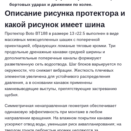
бортовых ударах и движении по колее.
Описание рисунка протектора и
какой рисунок имеет шина
Протектор Boto BT188 в размере 13 r22.5 выполнен в виде
массивных межсцепленных шашек с поперечной
ориентацией, образующих ломаные тяговые кромки. Три
продольные дренажные канавки средней ширины и
дополнительные поперечные каналы формируют
разветвленную сеть водоотвода. Шаг блоков варьируется по
окружности, что снижает вибрации. Жесткость плечевых
элементов увеличена для устойчивого распределения
давления, а в основании канавок применены
камневыводящие выступы, препятствующие застреванию
щебня.
Симметричная ненаправленная геометрия обеспечивает
одинаковую эффективность при монтаже в любом
направлении вращения. На влажном покрытии канавки
ускоряют отвод воды, уменьшая риск аквапланирования; на
твердом грунте ребристые кромки цепляются за