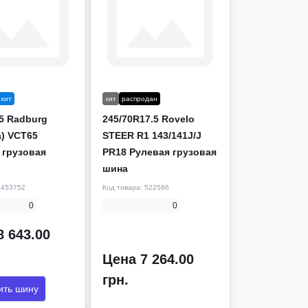
хит
хит
распродан
.5 Radburg
245/70R17.5 Rovelo
а) VCT65
STEER R1 143/141J/J
 грузовая
PR18 Рулевая грузовая
шина
:
453752
Код товара:
522586
0
0
8 643.00
Цена 7 264.00
грн.
ить шину