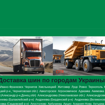
Доставка шин по городам Украины
Ивано-Франковск
Чернигов
Хмельницкий
Житомир
Луцк
Ровно
Тернополь
кий р-н., Черниговская обл.)
Авиаторское
Агрономичное
Аджамка
Акимовка 
(Александр.р-н,Донец.обл)
Александровка (Николаевская обл.)
Александровка
еевка (Балаклейский р-н)
Андреевка (Бердянский р-н)
Андреевка (Великонов
овка (Скадовский р-н)
Апостолово
Арбузинка
Арциз
Аскания-Нова
Ахтырка