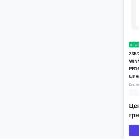
в нал
235/
WINM
PR16
шин
Код т
Цен
грн