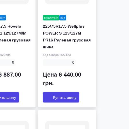
хит
в наличии
хит
7.5 Rovelo
225/75R17.5 Wellplus
1 129/127M/M
POWER S 129/127M
левая грузовая
PR16 Рулевая грузовая
шина
:
522585
Код товара:
522423
0
0
6 887.00
Цена 6 440.00
грн.
ить шину
Купить шину