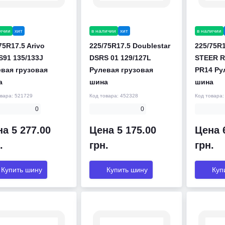
ичии
хит
в наличии
хит
в наличии
75R17.5 Arivo
225/75R17.5 Doublestar
225/75R1
91 135/133J
DSRS 01 129/127L
STEER R
вая грузовая
Рулевая грузовая
PR14 Ру
а
шина
шина
овара:
521729
Код товара:
452328
Код товара
0
0
а 5 277.00
Цена 5 175.00
Цена 
.
грн.
грн.
Купить шину
Купить шину
Куп