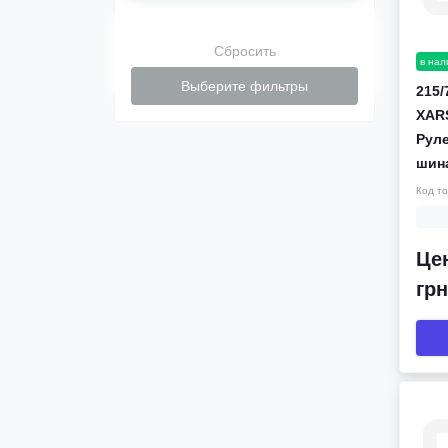
Сбросить
в нал
Выберите фильтры
215/
XARS
Руле
шин
Код т
Цен
грн