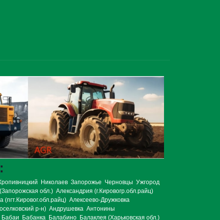
:
Кропивницкий
Николаев
Запорожье
Черновцы
Ужгород
(Запорожская обл.)
Александрия (г.Кировогр.обл.райц)
 (пгт.Кировог.обл.райц)
Алексеево-Дружковка
оселковский р-н)
Андрушевка
Антонины
Бабаи
Бабанка
Балабино
Балаклея (Харьковская обл.)