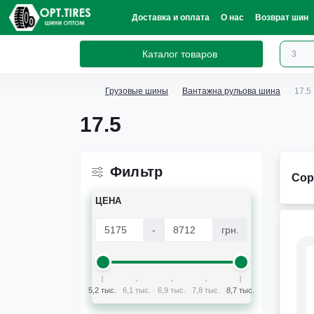
Доставка и оплата
О нас
Возврат шин
Каталог товаров
Грузовые шины
Вантажна рульова шина
17.5
17.5
Фильтр
Сор
ЦЕНА
-
грн.
5,2 тыс.
6,1 тыс.
6,9 тыс.
7,8 тыс.
8,7 тыс.