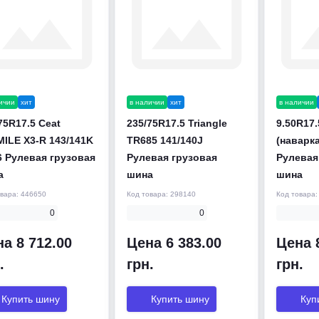
ичии
хит
в наличии
хит
в наличии
75R17.5 Ceat
235/75R17.5 Triangle
9.50R17
ILE X3-R 143/141K
TR685 141/140J
(наварк
 Рулевая грузовая
Рулевая грузовая
Рулевая
а
шина
шина
овара:
446650
Код товара:
298140
Код товара
0
0
а 8 712.00
Цена 6 383.00
Цена 
.
грн.
грн.
Купить шину
Купить шину
Куп