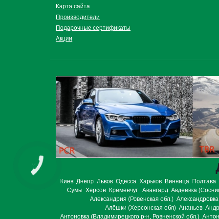
Карта сайта
Производители
Подарочные сертификаты
Акции
КНОПКА
СВЯЗИ
Киев
Днепр
Львов
Одесса
Харьков
Винница
Полтава
Сумы
Херсон
Кременчуг
Авангард
Авдеевка (Сосниц
Александрия (Ровенская обл.)
Александровка 
Алёшки (Херсонская обл)
Ананьев
Андр
Антоновка (Владимирецкого р-н, Ровненской обл.)
Антон