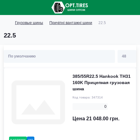
Грузовые шины
Причіпні вантажні шини
22.5
22.5
385/55R22.5 Hankook TH31
160K Прицепная грузовая
шина
Код товара:
347314
0
Цена 21 048.00 грн.
в наличии
хит