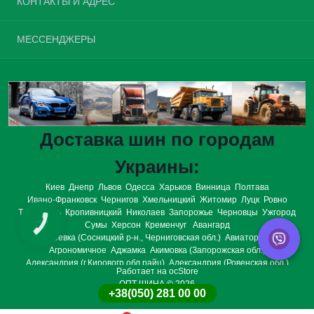
КОНТАКТЫ И АДРЕС
О нас
Доставка и оплата
Украина, г. Киев, улица Велика Окружна, 4
МЕССЕНДЖЕРЫ
Политика конфиденциальности
opt.tires.ua@gmail.com
Условия соглашения
Telegram
Связаться с нами
Пн-Вс: с 08:00 до 20:00
Viber
Возврат товара
Карта сайта
WhatsApp
Производители
Доставка шин по городам
Подарочные сертификаты
Акции
Украины:
Киев
Днепр
Львов
Одесса
Харьков
Винница
Полтава
Ивано-Франковск
Чернигов
Хмельницкий
Житомир
Луцк
Ровно
Тернополь
Кропивницкий
Николаев
Запорожье
Черновцы
Ужгород
Сумы
Херсон
Кременчуг
Авангард
КНОПКА
СВЯЗИ
Авдеевка (Сосницкий р-н., Черниговская обл.)
Авиаторское
Агрономичное
Аджамка
Акимовка (Запорожская обл.)
Александрия (г.Кировогр.обл.райц)
Александрия (Ровенская обл.)
Работает на
ocStore
Александровка (Александр.р-н,Донец.обл)
ОПТ ШИНА © 2026
Александровка (Николаевская обл.)
+38(050) 281 00 00
Александровка (пгт.Кировог.обл.райц)
Алексеево-Дружковка
Алёшки (Херсонская обл)
Ананьев
Андреевка (Балаклейский р-н)