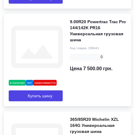
9.00R20 Powertrac Trac Pro
144/142K PR16
Универсальная грузовая
шина
Код товара:
299441
0
Цена 7 500.00 грн.
в наличии
хит
заканчивается
Купить шину
365/85R20 Michelin XZL
164G Универсальная
грузовая шина