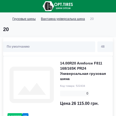
Грузовые шины
Вантажна універсальна шина
20
20
14.00R20 Armforce F811
168/165K PR24
Универсальная грузовая
шина
Код товара:
522434
0
Цена 26 115.00 грн.
в наличии
хит