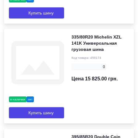
Купить шину
335/80R20 Michelin XZL
141K Универсальная
грузовая шина
Код товара:
458174
0
Цена 15 825.00 грн.
в наличии
хит
Купить шину
395/85R20 Double Coin