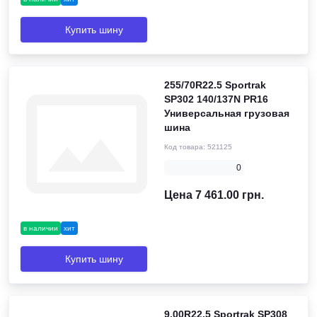
Купить шину
255/70R22.5 Sportrak
SP302 140/137N PR16
Универсальная грузовая
шина
Код товара:
521125
0
Цена 7 461.00 грн.
в наличии
хит
Купить шину
9.00R22.5 Sportrak SP308