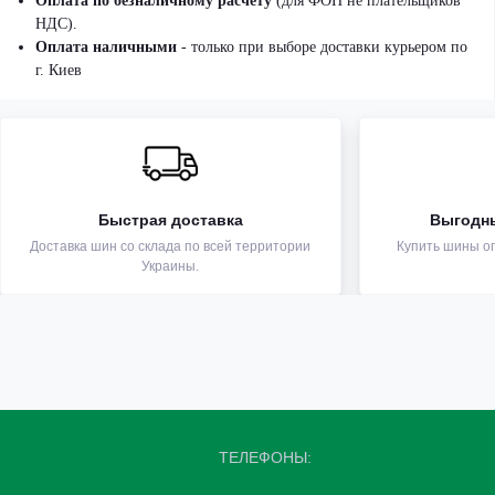
Оплата по безналичному расчету
(для ФОП не плательщиков
НДС).
Оплата наличными
- только при выборе доставки курьером по
г. Киев
Быстрая доставка
Выгодн
Доставка шин со склада по всей территории
Купить шины оп
Украины.
ТЕЛЕФОНЫ: