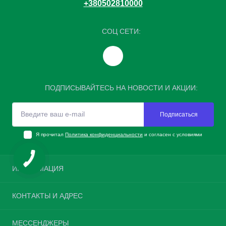
+380502810000
СОЦ СЕТИ:
ПОДПИСЫВАЙТЕСЬ НА НОВОСТИ И АКЦИИ:
Подписаться
Я прочитал
Политика конфиденциальности
и согласен с условиями
ИНФОРМАЦИЯ
Возврат шин
КОНТАКТЫ И АДРЕС
О нас
Доставка и оплата
Украина, г. Киев, улица Велика Окружна, 4
МЕССЕНДЖЕРЫ
Политика конфиденциальности