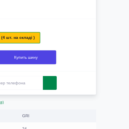
 (4 шт. на складі )
Купить шину
се)
GRI
24