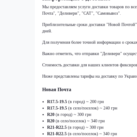
Мы предоставляем услуги доставки товаров по в
Почта", "Деливери", "САТ", "Самовывоз".
Приблизительные сроки доставки "Новой Почтой" с
дней.
Для получения более точной информации о срока
Важно отметить, что отправки "Деливери" осущест
Стоимость доставки для наших клиентов фиксиров
Ниже представлены тарифы на доставку по Украин
Новая Почта
R17.5-19.5
(в город) ~ 200 грн
R17.5-19.5
(в село/поселок) ~ 240 грн
R20
(в город) ~ 300 грн
R20
(в село/поселок) ~ 340 грн
R21-R22.5
(в город) ~ 300 грн
R21-R22.5
(в село/поселок) ~ 340 грн