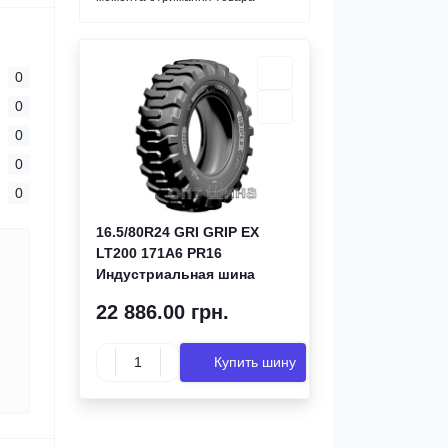
0
0
0
0
0
16.5/80R24 GRI GRIP EX
LT200 171A6 PR16
Индустриальная шина
22 886.00 грн.
Купить шину