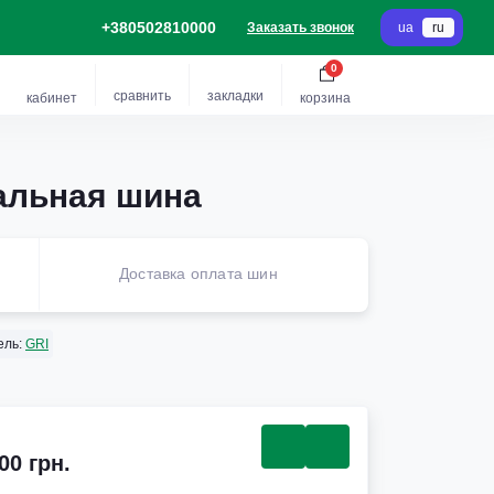
+380502810000
Заказать звонок
ua
ru
0
сравнить
закладки
кабинет
корзина
иальная шина
Доставка оплата шин
ель:
GRI
00 грн.